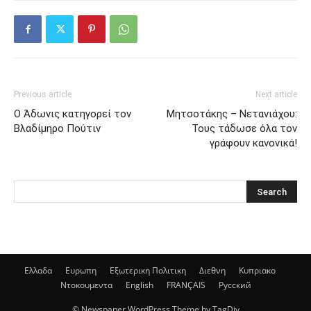
Previous article
Next article
Ο Άδωνις κατηγορεί τον
Μητσοτάκης – Νετανιάχου:
Βλαδίμηρο Πούτιν
Τους τάδωσε όλα τον
γράφουν κανονικά!
Ελλαδα
Ευρωπη
Εξωτερικη Πολιτικη
Διεθνη
Κυπριακο
Ντοκουμεντα
English
FRANÇAIS
Русский
© Newspaper WordPress Theme by TagDiv