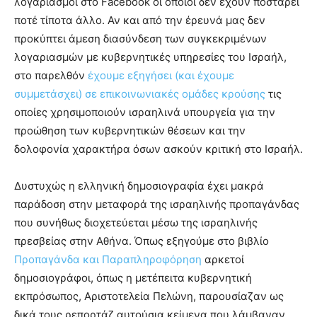
λογαριασμοί στο Facebook οι οποίοι δεν έχουν ποστάρει
ποτέ τίποτα άλλο. Αν και από την έρευνά μας δεν
προκύπτει άμεση διασύνδεση των συγκεκριμένων
λογαριασμών με κυβερνητικές υπηρεσίες του Ισραήλ,
στο παρελθόν
έχουμε εξηγήσει (και έχουμε
συμμετάσχει) σε επικοινωνιακές ομάδες κρούσης
τις
οποίες χρησιμοποιούν ισραηλινά υπουργεία για την
προώθηση των κυβερνητικών θέσεων και την
δολοφονία χαρακτήρα όσων ασκούν κριτική στο Ισραήλ.
Δυστυχώς η ελληνική δημοσιογραφία έχει μακρά
παράδοση στην μεταφορά της ισραηλινής προπαγάνδας
που συνήθως διοχετεύεται μέσω της ισραηλινής
πρεσβείας στην Αθήνα. Όπως εξηγούμε στο βιβλίο
Προπαγάνδα και Παραπληροφόρηση
αρκετοί
δημοσιογράφοι, όπως η μετέπειτα κυβερνητική
εκπρόσωπος, Αριστοτελεία Πελώνη, παρουσίαζαν ως
δικά τους ρεπορτάζ αυτούσια κείμενα που λάμβαναν