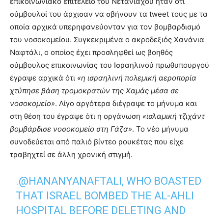
επικοινωνιακό επιτελείο του Νετανιάχου ήταν ότι
σύμβουλοί του άρχισαν να σβήνουν τα tweet τους με τα
οποία αρχικά υπερηφανεύονταν για τον βομβαρδισμό
του νοσοκομείου. Συγκεκριμένα ο ακροδεξιός Χανάνια
Ναφτάλι, ο οποίος έχει προσληφθεί ως βοηθός
σύμβουλος επικοινωνίας του Ισραηλινού πρωθυπουργού
έγραψε αρχικά ότι
«η ισραηλινή πολεμική αεροπορία
χτύπησε βάση τρομοκρατών της Χαμάς μέσα σε
νοσοκομείο»
. Λίγο αργότερα διέγραψε το μήνυμα και
στη θέση του έγραψε ότι η οργάνωση
«ισλαμική τζιχάντ
βομβάρδισε νοσοκομείο στη Γάζα»
. Το νέο μήνυμα
συνοδεύεται από παλιό βίντεο ρουκέτας που είχε
τραβηχτεί σε άλλη χρονική στιγμή.
.
@HANANYANAFTALI
, WHO BOASTED
THAT ISRAEL BOMBED THE AL-AHLI
HOSPITAL BEFORE DELETING AND