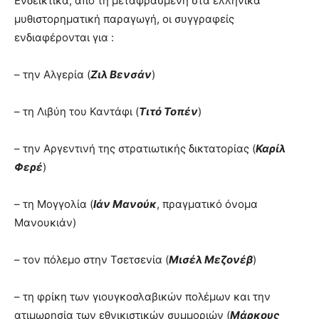
Ενδεικτικά, από τη μεταφρασμένη στα ελληνικά
μυθιστορηματική παραγωγή, οι συγγραφείς
ενδιαφέρονται για :
– την Αλγερία (
Ζιλ Βενσάν
)
– τη Λιβύη του Καντάφι (
Τιτό Τοπέν
)
– την Αργεντινή της στρατιωτικής δικτατορίας (
Καρίλ
Φερέ
)
– τη Μογγολία (
Ιάν Μανούκ
, πραγματικό όνομα
Μανουκιάν)
– τον πόλεμο στην Τσετσενία (
Μισέλ Μεζονέβ
)
– τη φρίκη των γιουγκοσλαβικών πολέμων και την
ατιμωρησία των εθνικιστικών συμμοριών (
Μάρκους