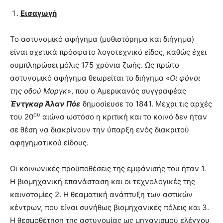
Εισαγωγή
Το αστυνομικό αφήγημα (μυθιστόρημα και διήγημα)
είναι σχετικά πρόσφατο λογοτεχνικό είδος, καθώς έχει
συμπληρώσει μόλις 175 χρόνια ζωής. Ως πρώτο
αστυνομικό αφήγημα θεωρείται το διήγημα «
Οι φόνοι
της οδού Μοργκ
», που ο Αμερικανός συγγραφέας
Έντγκαρ Άλαν Πόε
δημοσίευσε το 1841. Μέχρι τις αρχές
ου
του 20
αιώνα ωστόσο η κριτική και το κοινό δεν ήταν
σε θέση να διακρίνουν την ύπαρξη ενός διακριτού
αφηγηματικού είδους.
Οι κοινωνικές προϋποθέσεις της εμφάνισής του ήταν 1.
Η βιομηχανική επανάσταση και οι τεχνολογικές της
καινοτομίες 2. Η θεαματική ανάπτυξη των αστικών
κέντρων, που είναι συνήθως βιομηχανικές πόλεις και 3.
Η θεσμοθέτηση της αστυνομίας ως μηχανισμού ελέγχου