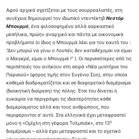
Αφού αρχικά σχετίζεται με τους σουρρεαλιστές, στη
συνέχεια δημιουργεί τον ιδιωτικό ντεντέκτιβ
Νεστόρ
Μπουρμά
, ένα φιλοσοφημένο αλλά σαρκαστικό
μεσήλικα, πρώην αναρχικό και πάντα με οικονομικά
προβλήματα (ο ίδιος ο Μπουρμά λέει για τον εαυτό του :
”Δεν μπορώ να γίνω ο Λουπέν, δεν καταδέχομαι να είμαι
ο Μαιγκρέ, είμαι ο Μπουρμά !”
). Οι περισσότερες από τις
περιπέτειές του ανήκουν στη σειρά «Νέα μυστήρια του
Παρισιού» (φόρος τιμής στον Ευγένιο Σύη), στην οποία
καθεμιά διαδραματίζεται και σε διαφορετικό διαμέρισμα
(διοικητική διαίρεση) της πόλης. Έτσι του δίνεται η
ευκαιρία να περιγράψει τις ιδιαιτερότητες κάθε
διαμερίσματος αλλά και τους ανθρώπους, που
περιφέρονται σ’ αυτό. Στα ελληνικά έχει μεταφραστεί
ο
μόνο η «Ομίχλη στη γέφυρα Τολμπιάκ», στο 13
διαμέρισμα – αλλά έχει μεταφραστεί και το σχετικό