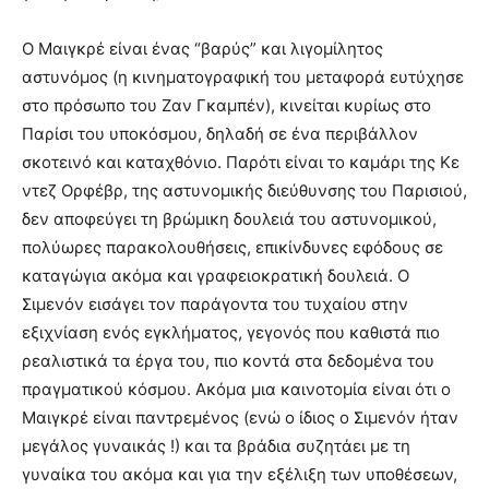
Ο Μαιγκρέ είναι ένας “βαρύς” και λιγομίλητος
αστυνόμος (η κινηματογραφική του μεταφορά ευτύχησε
στο πρόσωπο του Ζαν Γκαμπέν), κινείται κυρίως στο
Παρίσι του υποκόσμου, δηλαδή σε ένα περιβάλλον
σκοτεινό και καταχθόνιο. Παρότι είναι το καμάρι της Κε
ντεζ Ορφέβρ, της αστυνομικής διεύθυνσης του Παρισιού,
δεν αποφεύγει τη βρώμικη δουλειά του αστυνομικού,
πολύωρες παρακολουθήσεις, επικίνδυνες εφόδους σε
καταγώγια ακόμα και γραφειοκρατική δουλειά. Ο
Σιμενόν εισάγει τον παράγοντα του τυχαίου στην
εξιχνίαση ενός εγκλήματος, γεγονός που καθιστά πιο
ρεαλιστικά τα έργα του, πιο κοντά στα δεδομένα του
πραγματικού κόσμου. Ακόμα μια καινοτομία είναι ότι ο
Μαιγκρέ είναι παντρεμένος (ενώ ο ίδιος ο Σιμενόν ήταν
μεγάλος γυναικάς !) και τα βράδια συζητάει με τη
γυναίκα του ακόμα και για την εξέλιξη των υποθέσεων,