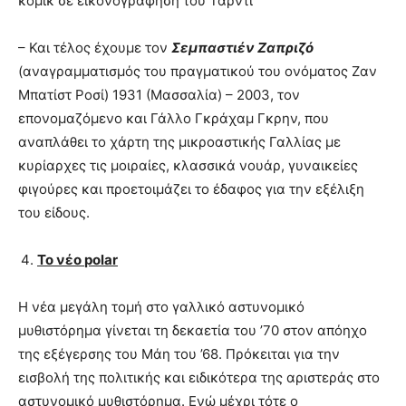
κόμικ σε εικονογράφηση του Ταρντί
– Και τέλος έχουμε τον
Σεμπαστιέν Ζαπριζό
(αναγραμματισμός του πραγματικού του ονόματος Ζαν
Μπατίστ Ροσί) 1931 (Μασσαλία) – 2003, τον
επονομαζόμενο και Γάλλο Γκράχαμ Γκρην, που
αναπλάθει το χάρτη της μικροαστικής Γαλλίας με
κυρίαρχες τις μοιραίες, κλασσικά νουάρ, γυναικείες
φιγούρες και προετοιμάζει το έδαφος για την εξέλιξη
του είδους.
Το νέο
polar
Η νέα μεγάλη τομή στο γαλλικό αστυνομικό
μυθιστόρημα γίνεται τη δεκαετία του ’70 στον απόηχο
της εξέγερσης του Μάη του ’68. Πρόκειται για την
εισβολή της πολιτικής και ειδικότερα της αριστεράς στο
αστυνομικό μυθιστόρημα. Ενώ μέχρι τότε ο