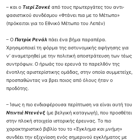
– και ο
Τιερί Ζονκέ
από τους πρωτεργάτες του αντι-
φασιστικού συνδέσμου «Φτάνει πια με το Μέτωπο»
(πρόκειται για το Εθνικό Μέτωπο του Λεπέν)
– Ο
Πατρίκ Ρενάλ
πάει ένα βήμα παραπέρα.
Χρησιμοποιεί τη φόρμα της αστυνομικής αφήγησης για
ν’ αναμετρηθεί με την πολιτική αποστράτευση των τέως
συντρόφων. Ο ήρωάς του ερευνά το παρελθόν της
ένοπλης αριστερίστικης ομάδας, στην οποία συμμετείχε,
προσπαθώντας να βρει ποιος από όλους ήταν ο
προδότης.
– Ίσως η πιο ενδιαφέρουσα περίπτωση να είναι αυτή του
Ντιντιέ Ντενένξ
(με βελγική καταγωγή), που προσθέτει
στην πλοκή στοιχεία ιστορικής έρευνας. Το πιο
χαρακτηριστικό βιβλίο του το «
Έγκλημα και μνήμη
»
συνδέει την εξιχνίαση ενός σημερινού εγκλήματος με