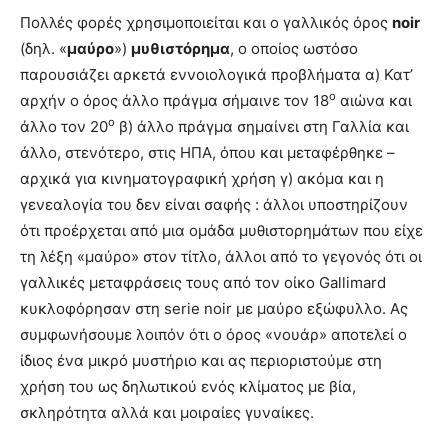
Πολλές φορές χρησιμοποιείται και ο γαλλικός όρος
noir
(δηλ. «
μαύρο
»)
μυθιστόρημα
, ο οποίος ωστόσο
παρουσιάζει αρκετά εννοιολογικά προβλήματα α) Κατ’
ο
αρχήν ο όρος άλλο πράγμα σήμαινε τον 18
αιώνα και
ο
άλλο τον 20
β) άλλο πράγμα σημαίνει στη Γαλλία και
άλλο, στενότερο, στις ΗΠΑ, όπου και μεταφέρθηκε –
αρχικά για κινηματογραφική χρήση γ) ακόμα και η
γενεαλογία του δεν είναι σαφής : άλλοι υποστηρίζουν
ότι προέρχεται από μια ομάδα μυθιστορημάτων που είχε
τη λέξη «μαύρο» στον τίτλο, άλλοι από το γεγονός ότι οι
γαλλικές μεταφράσεις τους από τον οίκο Gallimard
κυκλοφόρησαν στη serie noir με μαύρο εξώφυλλο. Ας
συμφωνήσουμε λοιπόν ότι ο όρος «νουάρ» αποτελεί ο
ίδιος ένα μικρό μυστήριο και ας περιοριστούμε στη
χρήση του ως δηλωτικού ενός κλίματος με βία,
σκληρότητα αλλά και μοιραίες γυναίκες.