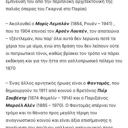
έμπνευσή του από την περίπλοκη αρχιτεκτονική της
παλιάς όπερας του Γκαρνιέ στο Παρίσι)
– Ακολουθεί ο
Μορίς Λεμπλάν
(1864, Ρουέν – 1941) ,
που το 1904 επινοεί τον
Αρσέν Λουπέν
, τον απατεώνα
– τζέντλεμαν, που παρ’ όλα αυτά δεν λερώνει ποτέ τα
χέρια του με αίμα, ενώ στη δράση του δεν λείπουν ούτε
οι πατριωτικοί τόνοι, καθώς βρίσκει τον τρόπο να πάρει
εκδίκηση και για την ήττα στο γαλλοπρωσικό πόλεμο του
1870
– Ένας άλλος αρνητικός ήρωας είναι ο
Φαντομάς
, που
δημιουργούν το 1911 από κοινού ο Βρετόνος
Πιέρ
Σουβέστρ
(1874 Φομελίν – 1914) και ο Παριζιάνος
Μαρσέλ Αλέν
(1885 – 1970). Ο Φαντομάς σπέρνει τον
τρόμο και το θάνατο προς μεγάλη τέρψη του
αναγνωστικού κοινού και είναι άξια επισήμανσης η
προτίμηση του πρώϊμου γαλλικού αστυνομικού προς