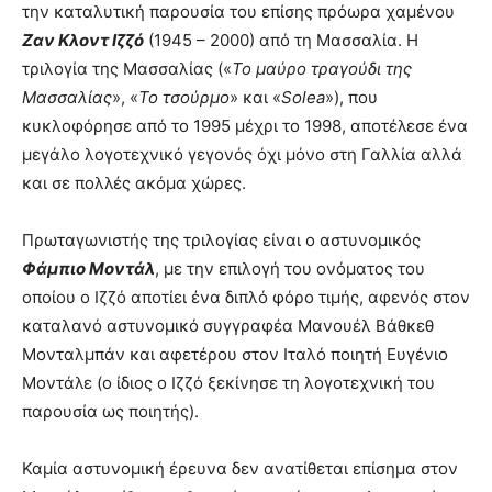
την καταλυτική παρουσία του επίσης πρόωρα χαμένου
Ζαν Κλοντ Ιζζό
(1945 – 2000) από τη Μασσαλία. Η
τριλογία της Μασσαλίας («
Το μαύρο τραγούδι της
Μασσαλίας
», «
Το τσούρμο
» και «
Solea
»), που
κυκλοφόρησε από το 1995 μέχρι το 1998, αποτέλεσε ένα
μεγάλο λογοτεχνικό γεγονός όχι μόνο στη Γαλλία αλλά
και σε πολλές ακόμα χώρες.
Πρωταγωνιστής της τριλογίας είναι ο αστυνομικός
Φάμπιο Μοντάλ
, με την επιλογή του ονόματος του
οποίου ο Ιζζό αποτίει ένα διπλό φόρο τιμής, αφενός στον
καταλανό αστυνομικό συγγραφέα Μανουέλ Βάθκεθ
Μονταλμπάν και αφετέρου στον Ιταλό ποιητή Ευγένιο
Μοντάλε (ο ίδιος ο Ιζζό ξεκίνησε τη λογοτεχνική του
παρουσία ως ποιητής).
Καμία αστυνομική έρευνα δεν ανατίθεται επίσημα στον