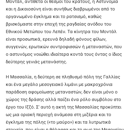
Μοντάλ, αντίθετα οι θεσμοί του κράτους, η Αστυνομία
και η Δικαιοσύνη είναι συνήθως διαβρωμένοι από το
οργανωμένο έγκλημα και το ρατσισμό, καθώς
βρισκόμαστε στην εποχή της ραγδαίας ανόδου του
Εθνικού Μετώπου του Λεπέν. Τα κίνητρα του Μοντάλ
είναι προσωπικά, ερευνά δηλαδή φόνους φίλων,
συγγενών, ερωτικών συντροφισσών ή μεταναστών, που
ο αστυνόμος νοιώθει ιδιαίτερα κοντά τους όντας ο ίδιος
δεύτερης γενιάς μετανάστης.
Η Μασσαλία, η δεύτερη σε πληθυσμό πόλη της Γαλλίας
και ένα μεγάλο μεσογειακό λιμάνι με μακροχρόνια
παράδοση αφομοίωσης μεταναστών, δεν είναι μόνο ο
χώρος της δράσης αλλά παίζει ένα ρόλο συμβόλου στο
έργο του Ιζζό. Σ’ αυτό η ακτή της Μασσαλίας προκύπτει
ως μια οριακή περιοχή ανάμεσα στη μιζέρια και το
έγκλημα της πόλης («το μαύρο») και τα λυτρωτικά
στοιχεία, που είναι η θάλασσα και το φως της Μεσογείου