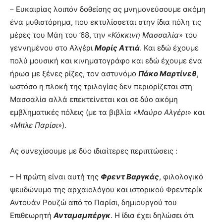
– Ευκαιρίας λοιπόν δοθείσης ας μνημονεύσουμε ακόμη
ένα μυθιστόρημα, που εκτυλίσσεται στην ίδια πόλη τις
μέρες του Μάη του ’68, την «
Κόκκινη Μασσαλία
» του
γεννημένου στο Αλγέρι
Μορίς Αττιά
. Και εδώ έχουμε
πολύ μουσική και κινηματογράφο και εδώ έχουμε ένα
ήρωα με ξένες ρίζες, τον αστυνόμο
Πάκο Μαρτίνεθ
,
ωστόσο η πλοκή της τριλογίας δεν περιορίζεται στη
Μασσαλία αλλά επεκτείνεται και σε δύο ακόμη
εμβληματικές πόλεις (με τα βιβλία «
Μαύρο Αλγέρι
» και
«
Μπλε Παρίσι
»).
Ας συνεχίσουμε με δύο ιδιαίτερες περιπτώσεις :
– Η πρώτη είναι αυτή της
Φρεντ Βαργκάς
, φιλολογικό
ψευδώνυμο της αρχαιολόγου και ιστορικού Φρεντερίκ
Αντουάν Ρουζώ από το Παρίσι, δημιουργού του
Επιθεωρητή
Ανταμσμπέργκ
. Η ίδια έχει δηλώσει ότι