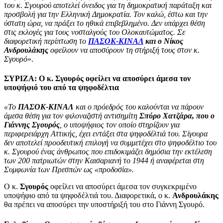
του κ. Σγουρού αποτελεί όνειδος για τη δημοκρατική παράταξη και
προσβολή για την Ελληνική Δημοκρατία. Τον καλώ, έστω και την
ύστατη ώρα, να πράξει το ηθικά επιβεβλημένο. Δεν υπάρχει θέση
στις εκλογές για τους νοσταλγούς του Ολοκαυτώματος. Σε
διαφορετική περίπτωση το
ΠΑΣΟΚ-ΚΙΝΑΛ
και ο Νίκος
Ανδρουλάκης
οφείλουν να αποσύρουν τη στήριξή τους στον κ.
Σγουρό
».
ΣΥΡΙΖΑ: Ο κ. Σγουρός οφείλει να αποσύρει άμεσα τον
υποψήφιό του από τα ψηφοδέλτια
«Το
ΠΑΣΟΚ-ΚΙΝΑΛ
και ο πρόεδρός του καλούνται να πάρουν
άμεσα θέση για τον φιλοναζιστή αντισημίτη
Σπύρο Χατζάρα, που ο
Γιάννης Σγουρός
, ο υποψήφιος τον οποίο στηρίζουν για
περιφερειάρχη Αττικής, έχει εντάξει στα ψηφοδέλτιά του. Σίγουρα
δεν αποτελεί προοδευτική επιλογή να συμμετέχει στο ψηφοδέλτιο του
κ. Σγουρού ένας άνθρωπος που επιδοκιμάζει δημόσια την εκτέλεση
των 200 πατριωτών στην Καισαριανή το 1944 ή αναφέρεται στη
Συμφωνία των Πρεσπών ως «προδοσία».
Ο κ.
Σγουρός
οφείλει να αποσύρει άμεσα τον συγκεκριμένο
υποψήφιο από τα ψηφοδέλτιά του. Διαφορετικά, ο κ.
Ανδρουλάκης
θα πρέπει να αποσύρει την υποστήριξή του στο Γιάννη Σγουρό.