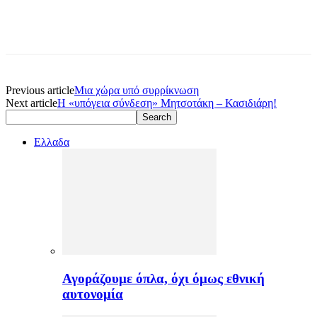
Previous article
Μια χώρα υπό συρρίκνωση
Next article
Η «υπόγεια σύνδεση» Μητσοτάκη – Κασιδιάρη!
Ελλαδα
Αγοράζουμε όπλα, όχι όμως εθνική
αυτονομία