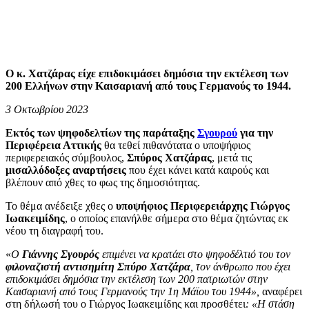
Ο κ. Χατζάρας είχε επιδοκιμάσει δημόσια την εκτέλεση των
200 Ελλήνων στην Καισαριανή από τους Γερμανούς το 1944.
3 Οκτωβρίου 2023
Εκτός των ψηφοδελτίων της παράταξης
Σγουρού
για την
Περιφέρεια Αττικής
θα τεθεί πιθανότατα ο υποψήφιος
περιφερειακός σύμβουλος,
Σπύρος Χατζάρας
, μετά τις
μισαλλόδοξες αναρτήσεις
που έχει κάνει κατά καιρούς και
βλέπουν από χθες το φως της δημοσιότητας.
Το θέμα ανέδειξε χθες ο
υποψήφιος Περιφερειάρχης Γιώργος
Ιωακειμίδης
, ο οποίος επανήλθε σήμερα στο θέμα ζητώντας εκ
νέου τη διαγραφή του.
«
Ο
Γιάννης Σγουρός
επιμένει να κρατάει στο ψηφοδέλτιό του τον
φιλοναζιστή αντισημίτη Σπύρο Χατζάρα
, τον άνθρωπο που έχει
επιδοκιμάσει δημόσια την εκτέλεση των 200 πατριωτών στην
Καισαριανή από τους Γερμανούς την 1η Μάϊου του 1944»,
αναφέρει
στη δήλωσή του ο Γιώργος Ιωακειμίδης και προσθέτει
: «Η στάση