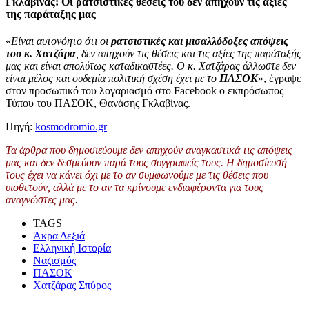
Γκλαβίνας: Οι ρατσιστικές θέσεις του δεν απηχούν τις αξίες
της παράταξης μας
«
Είναι αυτονόητο ότι οι
ρατσιστικές και μισαλλόδοξες απόψεις
του κ. Χατζάρα
, δεν απηχούν τις θέσεις και τις αξίες της παράταξής
μας και είναι απολύτως καταδικαστέες. Ο κ. Χατζάρας άλλωστε δεν
είναι μέλος και ουδεμία πολιτική σχέση έχει με το
ΠΑΣΟΚ
», έγραψε
στον προσωπικό του λογαριασμό στο Facebook ο εκπρόσωπος
Τύπου του ΠΑΣΟΚ, Θανάσης Γκλαβίνας.
Πηγή:
kosmodromio.gr
Τα άρθρα που δημοσιεύουμε δεν απηχούν αναγκαστικά τις απόψεις
μας και δεν δεσμεύουν παρά τους συγγραφείς τους. Η δημοσίευσή
τους έχει να κάνει όχι με το αν συμφωνούμε με τις θέσεις που
υιοθετούν, αλλά με το αν τα κρίνουμε ενδιαφέροντα για τους
αναγνώστες μας.
TAGS
Άκρα Δεξιά
Ελληνική Ιστορία
Ναζισμός
ΠΑΣΟΚ
Χατζάρας Σπύρος