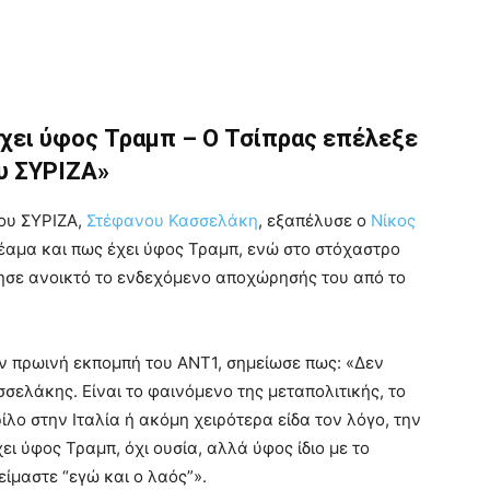
Έχει ύφος Τραμπ – Ο Τσίπρας επέλεξε
ου ΣΥΡΙΖΑ»
ου ΣΥΡΙΖΑ,
Στέφανου Κασσελάκη
, εξαπέλυσε ο
Νίκος
θέαμα και πως έχει ύφος Τραμπ, ενώ στο στόχαστρο
φησε ανοικτό το ενδεχόμενο αποχώρησής του από το
ην πρωινή εκπομπή του ΑΝΤ1, σημείωσε πως: «Δεν
σελάκης. Είναι το φαινόμενο της μεταπολιτικής, το
ίλο στην Ιταλία ή ακόμη χειρότερα είδα τον λόγο, την
ι ύφος Τραμπ, όχι ουσία, αλλά ύφος ίδιο με το
 είμαστε “εγώ και ο λαός”».