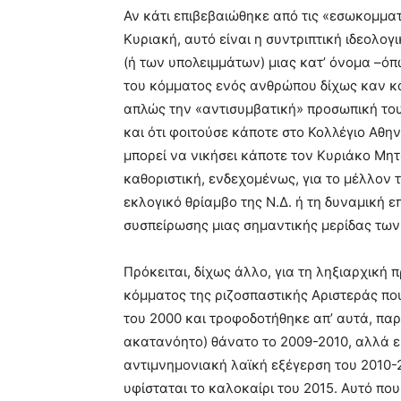
Αν κάτι επιβεβαιώθηκε από τις «εσωκομμα
Κυριακή, αυτό είναι η συντριπτική ιδεολογ
(ή των υπολειμμάτων) μιας κατ’ όνομα –όπ
του κόμματος ενός ανθρώπου δίχως καν κά
απλώς την «αντισυμβατική» προσωπική του 
και ότι φοιτούσε κάποτε στο Κολλέγιο Αθην
μπορεί να νικήσει κάποτε τον Κυριάκο Μητ
καθοριστική, ενδεχομένως, για το μέλλον 
εκλογικό θρίαμβο της Ν.Δ. ή τη δυναμική
συσπείρωσης μιας σημαντικής μερίδας τω
Πρόκειται, δίχως άλλο, για τη ληξιαρχική 
κόμματος της ριζοσπαστικής Αριστεράς πο
του 2000 και τροφοδοτήθηκε απ’ αυτά, παρα
ακατανόητο) θάνατο το 2009-2010, αλλά ε
αντιμνημονιακή λαϊκή εξέγερση του 2010-2
υφίσταται το καλοκαίρι του 2015. Αυτό που