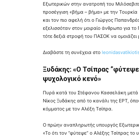
Εξωτερικών στην ανατροπή του Μιλόσεβιτς
προσέγγιση «βήμα – βήμα» με την Τουρκία
και τον πιο αφελή ότι ο Γιώργος Παπανδρέ
εξελισσόταν στον μοιραίο άνθρωπο για το
τότε δεξιά στροφή του ΠΑΣΟΚ να ομοιάζει
Διαβάστε τη συνέχεια στο
leonidasvatikiot
Ξυδάκης: «Ο Τσίπρας ”φύτεψε
ψυχολογικό κενό»
Πυρά κατά του Στέφανου Κασσελάκη μετά τ
Νίκος Ξυδάκης από το κανάλι της ΕΡΤ, όπο
κόμματος με τον Αλέξη Τσίπρα.
Ο πρώην αναπληρωτής υπουργός Εξωτερικώ
«Το ότι τον ”φύτεψε” ο Αλέξης Τσίπρας το 