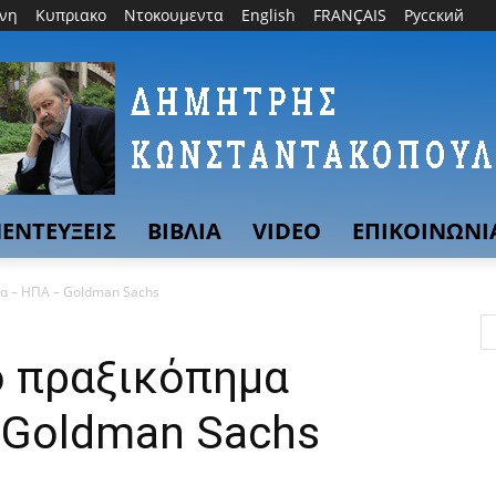
θνη
Κυπριακο
Ντοκουμεντα
English
FRANÇAIS
Русский
ΕΝΤΕΥΞΕΙΣ
ΒΙΒΛΙΑ
VIDEO
ΕΠΙΚΟΙΝΩΝΙ
ρα – ΗΠΑ – Goldman Sachs
ο πραξικόπημα
 Goldman Sachs