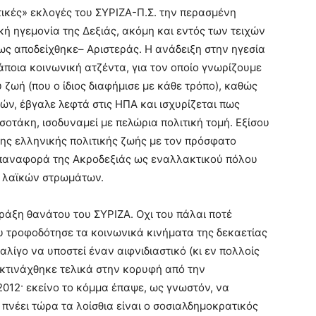
τικές» εκλογές του ΣΥΡΙΖΑ-Π.Σ. την περασμένη
ική ηγεμονία της Δεξιάς, ακόμη και εντός των τειχών
ως αποδείχθηκε– Αριστεράς. Η ανάδειξη στην ηγεσία
ποια κοινωνική ατζέντα, για τον οποίο γνωρίζουμε
ζωή (που ο ίδιος διαφήμισε με κάθε τρόπο), καθώς
ών, έβγαλε λεφτά στις ΗΠΑ και ισχυρίζεται πως
σοτάκη, ισοδυναμεί με πελώρια πολιτική τομή. Εξίσου
της ελληνικής πολιτικής ζωής με τον πρόσφατο
 επαναφορά της Ακροδεξιάς ως εναλλακτικού πόλου
ν λαϊκών στρωμάτων.
πράξη θανάτου του ΣΥΡΙΖΑ. Οχι του πάλαι ποτέ
υ τροφοδότησε τα κοινωνικά κινήματα της δεκαετίας
λίγο να υποστεί έναν αιφνιδιαστικό (κι εν πολλοίς
κτινάχθηκε τελικά στην κορυφή από την
012· εκείνο το κόμμα έπαψε, ως γνωστόν, να
 πνέει τώρα τα λοίσθια είναι ο σοσιαλδημοκρατικός