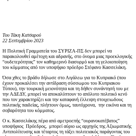
Του Τάκη Κατσαρού
22 Σεπτεμβρίου 2023
Η Πολιτική Γραμματεία του ΣΥΡΙΖΑ-ΠΣ δεν μπορεί να
παρακολουθεί αμέτοχη και αδρανής, στο όνομα μιας προεκλογικής
“ουδετερότητας” τον καθημερινό διασυρμό και τη γελοιοποίηση
του κόμματος από τον υποψήφιο πρόεδρο Στέφανο Κασσελάκη.
Όσα χθες το βράδυ δήλωσε στο Αιγάλεω για το Κυπριακό (που
έχουν προκαλέσει την αντίδραση σύσσωμου του Κυπριακου
Τύπου), την τουρκική μειονότητα και τη δήθεν συνάντησή του με
την ΑΔΕΔΥ, μπορεί να αποκαλύπτουν το απόλυτο πολιτικό κενό
που τον χαρακτηρίζει και την καταφανή έλλειψη στοιχειωδους
πολιτικής παιδείας, πλήττουν όμως, ταυτόχρονα, την εικόνα και τη
σοβαρότητα του κόμματος.
Ο κ. Κασσελάκης πέρα από αμετροεπής “ουρανοκατέβατος”
υποψήφιος Πρόεδρος, μπορεί αύριο ως αρχηγός της Αξιωματικής
Αντιπολίτευσης και τέταρτος τη τάξει πολιτειακός παράγοντας του