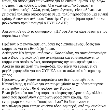
τόπου, να αποδειχθεί επικίνδυνος για τα εθνικά θέματα. Όχι λογω
της μιας ή της άλλης άποψης. Όχι γιατί είναι “ενδοτικός” ή
“υπερεθνικιστής”. Αλλά, γιατί, λόγω άγνοιας, είναι αδύνατο να
χειριστεί πολιτικά οποιοδήποτε θέμα, πολύ περισσότερο.μια εθνική
κρίση. Αυτόν τον άνθρωπο “συστήνει” για υποψήφιο πρόεδρο και
μελλοντικό πρωθυπουργό ο ΣΥΡΙΖΑ-ΠΣ;
Απέναντι σε αυτό το φαινόμενο η ΠΓ οφείλει να πάρει θέση με τον
παρακάτω τρόπο:
Πρώτον: Να επαναλάβει δημόσια τις διατυπωμένες θέσεις του
κόμματος για τα εθνικά ζητήματα.
Δεύτερον: Να ζητήσει από τον κ. Κασσελάκη, να συνειδητοποιήσει
και ο ίδιος την πολιτική του ανεπάρκεια και να διευκολύνει το
κόμμα στο οποίο ανήκει, αποσύροντας την υποψηφιότητά του.
Αρκετά πια με αυτή την κωμωδία, που τείνει να εξελιχθεί σε
μεγάλη τραγωδία για τον ΣΥΡΙΖΑ και το πολιτικό σύστημα της
χώρας.
Προφανώς, αν γίνουν τα παραπάνω και δεν παραιτηθεί ο κ.
Κασσελάκης, η ευθύνη για να αποφευχθούν τα χειρότερα περνάει
στην ευθύνη όσων θα ψηφίσουν την Κυριακή.
Είναι βέβαιο ότι αυτή τη φορά ο κόσμος της Αριστεράς, αλλά κι
αυτοί που προσήλθαν για πρώτη φορά στην κάλπη, πιο
ενημερωμένοι και πιο “υποψιασμένοι” θα διακρίνουν το
περιτύλιγμα (που έπαψε να είναι τόσο λαμπερό) από την ουσία και