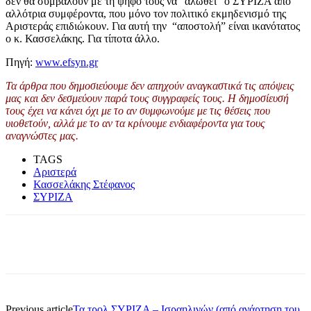
δεν θα συμβάλουν με τη ψήφο τους να “αλωθεί” ο ΣΥΡΙΖΑ από
αλλότρια συμφέροντα, που μόνο τον πολιτικό εκμηδενισμό της
Αριστεράς επιδιώκουν. Για αυτή την “αποστολή” είναι ικανότατος
ο κ. Κασσελάκης. Για τίποτα άλλο.
Πηγή:
www.efsyn.gr
Τα άρθρα που δημοσιεύουμε δεν απηχούν αναγκαστικά τις απόψεις
μας και δεν δεσμεύουν παρά τους συγγραφείς τους. Η δημοσίευσή
τους έχει να κάνει όχι με το αν συμφωνούμε με τις θέσεις που
υιοθετούν, αλλά με το αν τα κρίνουμε ενδιαφέροντα για τους
αναγνώστες μας.
TAGS
Αριστερά
Κασσελάκης Στέφανος
ΣΥΡΙΖΑ
Previous article
Τα τρολ ΣΥΡΙΖΑ – Ισραηλινών (από ανάρτηση του