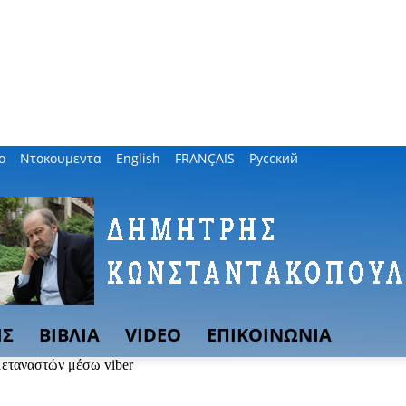
ο
Ντοκουμεντα
English
FRANÇAIS
Русский
ΙΣ
ΒΙΒΛΙΑ
VIDEO
ΕΠΙΚΟΙΝΩΝΙΑ
μεταναστών μέσω viber