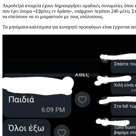
Ακροδεξιά στοιχεία έχουν δημιουργήσει ομαδικές συνομιλίες όπου
που έχει όνομα «Εβρίτες εν δράση», υπάρχουν περίπου 240 μέλη. Στ
να σπεύσουν να το μοιραστούν με τους υπόλοιπους.
Τα μηνύματα-καλέσματα για κυνηγητό προσφύγων είναι έρχονται αστ