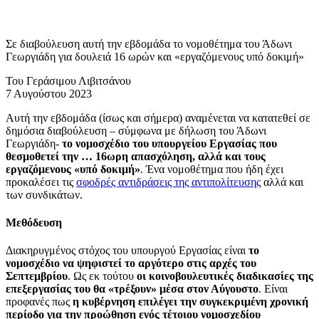
Σε διαβούλευση αυτή την εβδομάδα το νομοθέτημα του Άδωνι
Γεωργιάδη για δουλειά 16 ωρών και «εργαζόμενους υπό δοκιμή»
Του Γεράσιμου Λιβιτσάνου
7 Αυγούστου 2023
Αυτή την εβδομάδα (ίσως και σήμερα) αναμένεται να κατατεθεί σε
δημόσια διαβούλευση – σύμφωνα με δήλωση του Άδωνι
Γεωργιάδη-
το νομοσχέδιο του υπουργείου Εργασίας που
θεσμοθετεί την … 16ωρη απασχόληση, αλλά και τους
εργαζόμενους «υπό δοκιμή»
. Ένα νομοθέτημα που ήδη έχει
προκαλέσει τις
σφοδρές αντιδράσεις της αντιπολίτευσης
αλλά και
των συνδικάτων.
Μεθόδευση
Διακηρυγμένος στόχος του υπουργού Εργασίας είναι
το
νομοσχέδιο να ψηφιστεί το αργότερο στις αρχές του
Σεπτεμβρίου
. Ως εκ τούτου
οι κοινοβουλευτικές διαδικασίες της
επεξεργασίας του θα «τρέξουν» μέσα στον Αύγουστο
. Είναι
προφανές πως
η κυβέρνηση επιλέγει την συγκεκριμένη χρονική
περίοδο για την προώθηση ενός τέτοιου νομοσχεδίου