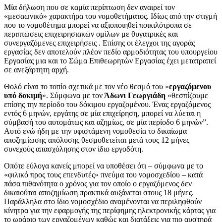
Μία δήλωση που σε καμία περίπτωση δεν αναιρεί τον
«μεσαωνικό» χαρακτήρα του νομοθετήματος. Ιδίως από την στιγμή
που το νομοθέτημα μπορεί να αξιοποιηθεί ποικιλότροπα σε
περιπτώσεις επιχειρησιακών ομίλων με θυγατρικές και
συνεργαζόμενες επιχειρήσεις . Επίσης οι έλεγχοι της αγοράς
εργασίας δεν αποτελούν πλέον πεδίο αρμοδιότητας του υπουργείου
Εργασίας μια και το Σώμα Επιθεωρητών Εργασίας έχει μετατραπεί
σε ανεξάρτητη αρχή.
Θολό είναι το τοπίο σχετικά με τον νέο θεσμό του «
εργαζόμενου
υπό δοκιμή
». Σύμφωνα με τον
Άδωνι Γεωργιάδη
«θεσπίζουμε
επίσης την περίοδο του δόκιμου εργαζομένου. Ένας εργαζόμενος
εντός 6 μηνών, εργάτης σε μία επιχείρηση, μπορεί να λύεται η
σύμβασή του αυτομάτως και αζημίως, σε μία περίοδο 6 μηνών”.
Αυτό ενώ ήδη με την υφιστάμενη νομοθεσία το δικαίωμα
αποζημίωσης απόλυσης θεσμοθετείται μετά τους 12 μήνες
συνεχούς απασχόλησης στον ίδιο εργοδότη.
Οπότε εύλογα κανείς μπορεί να υποθέσει ότι – σύμφωνα με το
«φιλικό προς τους επενδυτές» πνεύμα του νομοσχεδίου – κατά
πάσα πιθανότητα ο χρόνος για τον οποίο ο εργαζόμενος δεν
δικαιούται αποζημίωση πρακτικά αυξάνεται στους 18 μήνες.
Παράλληλα στο ίδιο νομοσχέδιο αναμένονται να περιληφθούν
κίνητρα για την εφαρμογής της περίφημης ηλεκτρονικής κάρτας για
το ωράριο των εργαζομένων καθώς και διατάξεις για πιο αυστηρά