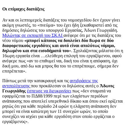
Οι επίμαχες διατάξεις
Αν και οι λεπτομερείς διατάξεις του νομοσχεδίου δεν έχουν γίνει
ακόμη γνωστές, το «πνεύμα» του έχει ήδη ξεκαθαριστεί από τις
δημόσιες δηλώσεις του υπουργού Εργασίας, Άδωνι Γεωργιάδη.
Μιλώντας σε εκπομπή του ΣΚΑΙ
ανέφερε ότι με τις διατάξεις του
νέου νόμου
«μπορεί κάποιος να δουλεύει δύο 8ωρα σε δύο
διαφορετικούς εργοδότες και αυτό είναι απολύτως νόμιμο,
δηλωμένο και στα εισοδήματά του
». Σχολιάζοντας μάλιστα ότι η
16ωρη εργασία είναι …ελεύθερη επιλογή του εργαζόμενου, αφού
ανέφερε πως «αν το επιθυμεί ναι, δική του είναι η απόφαση, όχι
δική μου, από δω και μπρος θα του το επιτρέπουμε, σήμερα δεν
επιτρέπεται».
Πάντως μετά την κατακραυγή και τις
αντιδράσεις της
αντιπολίτευσης
που προκάλεσαν οι δηλώσεις αυτές ο
Άδωνις
Γεωργιάδης
έσπευσε να διευκρινίσει
πως «δεν σταματά να
εφαρμόζεται το ΠΔ88/1999 περί των ελαχίστων περιόδων
ανάπαυσης που αποτελεί υπερεθνικό δίκαιο και όπου εκεί ορίζεται
ρητώς ότι για κάθε περίοδο 24 ωρών η ελάχιστη ανάπαυση δεν
μπορεί να είναι κατώτερη των 11 συνεχών ωρών, το οποίο
συνεχίζει να ισχύει για κάθε εργοδότη στον οποίο εργάζεται ο
εργαζόμενος».