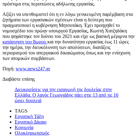
πρόστιμα στις περιπτώσεις αδήλωτης εργασίας.
Αξίζει να υπενθυμιστεί ότι η εν λόγω γενικευμένη παρέμβαση στα
ζητήματα των εργασιακών σχέσεων είναι η δεύτερη που
πραγματοποιεί η κυβέρνηση Μητσοτάκη. Έχει προηγηθεί το
νομοσχέδιο του πρώην υπουργού Εργασίας, Κωστή Χατζηδάκη
που ψηφίστηκε τον Ιούνιο του 2021 και είχε ως βασική μέριμνα την
κατάργηση του 8ωρου
και την δυνατότητα εργασίας έως 11 ώρες
την ημέρα, την διευκόλυνση των απολύσεων, διατάξεις
περιορισμού του απεργιακού δικαιώματος όπως και την ενίσχυση
των ατομικών συμβάσεων.
Πηγή:
www.news247.gr
Διαβάστε επίσης
Διευκρινίσεις για την εισαγωγή της δουλείας στην
Ελλάδα. Ο λαγός Γεωργιάδης πάει στις 13 από τις 16
ώρες δουλειά
TAGS
Εργατική Τάξη
Εργατικό Δίκαιο
Κοινωνία
Ολοκληρωτισμός