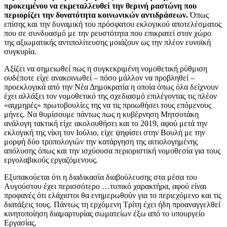
προκειμένου να εκμεταλλευθεί την θερινή ραστώνη που
περιορίζει την δυνατότητα κοινωνικών αντιδράσεων.
Όπως
επίσης και την δυναμική του πρόσφατου εκλογικού αποτελέσματος
που σε συνδυασμό με την ρευστότητα που επικρατεί στον χώρο
της αξιωματικής αντιπολίτευσης μοιάζουν ως την πλέον ευνοϊκή
συγκυρία.
Αξίζει να σημειωθεί πως η συγκεκριμένη νομοθετική ρύθμιση
ουδέποτε είχε ανακοινωθεί – πόσο μάλλον να προβληθεί –
προεκλογικά από την Νέα Δημοκρατία η οποία όπως όλα δείχνουν
έχει αλλάξει τον νομοθετικό της σχεδιασμό επιλέγοντας τις πλέον
«αιχμηρές» πρωτοβουλίες της να τις προωθήσει τους επόμενους
μήνες. Να θυμίσουμε πάντως πως η κυβέρνηση Μητσοτάκη
ανάλογη τακτική είχε ακολουθήσει και το 2019, αφού μετά την
εκλογική της νίκη τον Ιούλιο, είχε ψηφίσει στην Βουλή με την
μορφή δύο τροπολογιών την κατάργηση της αιτιολογημένης
απόλυσης όπως και την ισχύουσα περιοριστική νομοθεσία για τους
εργολαβικούς εργαζόμενους.
Εξυπακούεται ότι η διαδικασία διαβούλευσης στα μέσα του
Αυγούστου έχει περισσότερο …τυπικό χαρακτήρα, αφού είναι
προφανές ότι ελάχιστοι θα ενημερωθούν για το περιεχόμενο και τις
διατάξεις τους. Πάντως τη ερχόμενη Τρίτη έχει ήδη προαναγγελθεί
κινητοποίηση διαμαρτυρίας σωματείων έξω από το υπουργείο
Εργασίας.