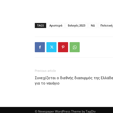
TAGS
Αριστερά
Εκλογές 2023
ΝΔ
Πολιτική
Previous article
Συνεχίζεται ο διεθνής διασυρμός της Ελλάδ
για το ναυάγιο
© Newspaper WordPress Theme by TagDiv