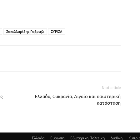
Σακελλαρίδης Γαβριήλ
ΣΥΡΙΖΑ
Next article
ας
Ελλάδα, Ουκρανία, Αιγαίο και εσωτερική
κατάσταση
Ελλαδα
Ευρωπη
Εξωτερικη Πολιτικη
Διεθνη
Κυπρι