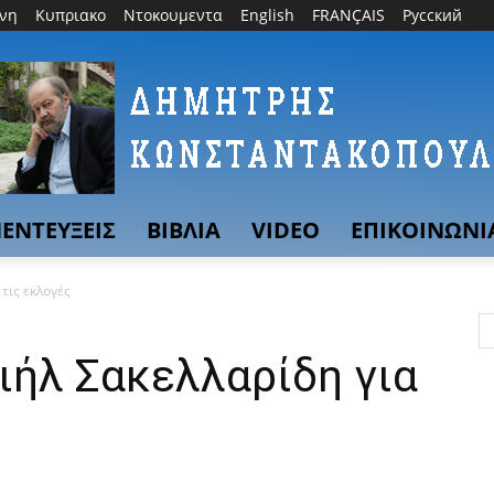
θνη
Κυπριακο
Ντοκουμεντα
English
FRANÇAIS
Русский
ΕΝΤΕΥΞΕΙΣ
ΒΙΒΛΙΑ
VIDEO
ΕΠΙΚΟΙΝΩΝΙ
τις εκλογές
ιήλ Σακελλαρίδη για