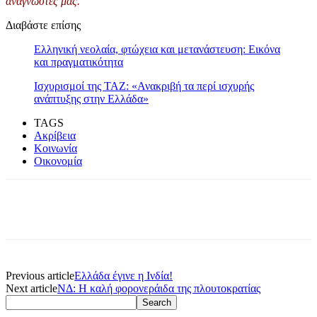
αναγνώστες μας.
Διαβάστε επίσης
Ελληνική νεολαία, φτώχεια και μετανάστευση: Εικόνα
και πραγματικότητα
Ισχυρισμοί της TAZ: «Ανακριβή τα περί ισχυρής
ανάπτυξης στην Ελλάδα»
TAGS
Ακρίβεια
Κοινωνία
Οικονομία
Previous article
Ελλάδα έγινε η Ινδία!
Next article
ΝΔ: Η καλή φορονεράιδα της πλουτοκρατίας