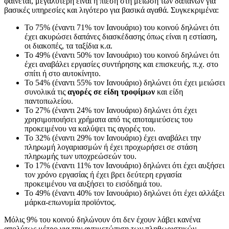
φαίνεται, μεγαλύτερη είναι η πίεση στη μείωση των δαπανών για
βασικές υπηρεσίες και λιγότερο για βασικά αγαθά. Συγκεκριμένα:
Το 75% (έναντι 71% τον Ιανουάριο) του κοινού δηλώνει ότι
έχει ακυρώσει δαπάνες διασκέδασης όπως είναι η εστίαση,
οι διακοπές, τα ταξίδια κ.α.
Το 49% (έναντι 50% τον Ιανουάριο) του κοινού δηλώνει ότι
έχει αναβάλει εργασίες συντήρησης και επισκευής, π.χ. στο
σπίτι ή στο αυτοκίνητο.
Το 54% (έναντι 55% τον Ιανουάριο) δηλώνει ότι έχει μειώσει
συνολικά τις
αγορές σε είδη τροφίμων
και είδη
παντοπωλείου.
Το 27% (έναντι 24% τον Ιανουάριο) δηλώνει ότι έχει
χρησιμοποιήσει χρήματα από τις αποταμιεύσεις του
προκειμένου να καλύψει τις αγορές του.
Το 32% (έναντι 29% τον Ιανουάριο) έχει αναβάλει την
πληρωμή λογαριασμών ή έχει προχωρήσει σε στάση
πληρωμής των υποχρεώσεών του.
Το 17% (έναντι 11% τον Ιανουάριο) δηλώνει ότι έχει αυξήσει
τον χρόνο εργασίας ή έχει βρει δεύτερη εργασία
προκειμένου να αυξήσει το εισόδημά του.
Το 49% (έναντι 40% τον Ιανουάριο) δηλώνει ότι έχει αλλάξει
μάρκα-επωνυμία προϊόντος.
Μόλις 9% του κοινού δηλώνουν ότι δεν έχουν λάβει κανένα
απολύτως μέτρο για την αντιμετώπιση των πληθωριστικών