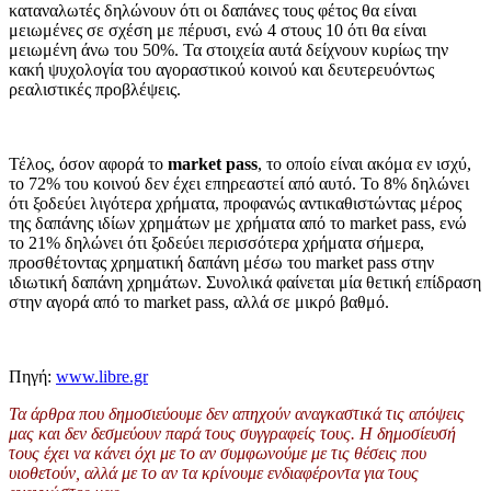
καταναλωτές δηλώνουν ότι οι δαπάνες τους φέτος θα είναι
μειωμένες σε σχέση με πέρυσι, ενώ 4 στους 10 ότι θα είναι
μειωμένη άνω του 50%. Τα στοιχεία αυτά δείχνουν κυρίως την
κακή ψυχολογία του αγοραστικού κοινού και δευτερευόντως
ρεαλιστικές προβλέψεις.
Τέλος, όσον αφορά το
market pass
, το οποίο είναι ακόμα εν ισχύ,
το 72% του κοινού δεν έχει επηρεαστεί από αυτό. Το 8% δηλώνει
ότι ξοδεύει λιγότερα χρήματα, προφανώς αντικαθιστώντας μέρος
της δαπάνης ιδίων χρημάτων με χρήματα από το market pass, ενώ
το 21% δηλώνει ότι ξοδεύει περισσότερα χρήματα σήμερα,
προσθέτοντας χρηματική δαπάνη μέσω του market pass στην
ιδιωτική δαπάνη χρημάτων. Συνολικά φαίνεται μία θετική επίδραση
στην αγορά από το market pass, αλλά σε μικρό βαθμό.
Πηγή:
www.libre.gr
Τα άρθρα που δημοσιεύουμε δεν απηχούν αναγκαστικά τις απόψεις
μας και δεν δεσμεύουν παρά τους συγγραφείς τους. Η δημοσίευσή
τους έχει να κάνει όχι με το αν συμφωνούμε με τις θέσεις που
υιοθετούν, αλλά με το αν τα κρίνουμε ενδιαφέροντα για τους