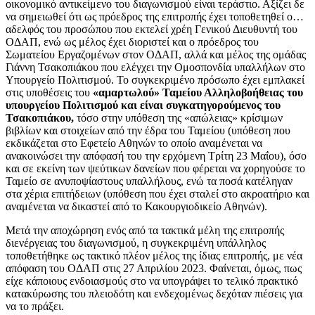
οικονομικό αντικείμενο του διαγωνισμού είναι τεράστιο. Αξίζει δε
να σημειωθεί ότι ως πρόεδρος της επιτροπής έχει τοποθετηθεί ο…
αδελφός του προσώπου που εκτελεί χρέη Γενικού Διευθυντή του
ΟΔΑΠ, ενώ ως μέλος έχει διοριστεί και ο πρόεδρος του
Σωματείου Εργαζομένων στον ΟΔΑΠ, αλλά και μέλος της ομάδας
Γιάννη Τσακοπιάκου που ελέγχει την Ομοσπονδία υπαλλήλων στο
Υπουργείο Πολιτισμού. Το συγκεκριμένο πρόσωπο έχει εμπλακεί
στις υποθέσεις του
«αμαρτωλού» Ταμείου Αλληλοβοήθειας του
υπουργείου Πολιτισμού και είναι συγκατηγορούμενος του
Τσακοπιάκου,
τόσο στην υπόθεση της «απώλειας» κρίσιμων
βιβλίων και στοιχείων από την έδρα του Ταμείου (υπόθεση που
εκδικάζεται στο Εφετείο Αθηνών το οποίο αναμένεται να
ανακοινώσει την απόφασή του την ερχόμενη Τρίτη 23 Μαΐου), όσο
και σε εκείνη των ψεύτικων δανείων που φέρεται να χορηγούσε το
Ταμείο σε ανυποψίαστους υπαλλήλους, ενώ τα ποσά κατέληγαν
στα χέρια επιτήδειων (υπόθεση που έχει σταλεί στο ακροατήριο και
αναμένεται να δικαστεί από το Κακουργιοδικείο Αθηνών).
Μετά την αποχώρηση ενός από τα τακτικά μέλη της επιτροπής
διενέργειας του διαγωνισμού, η συγκεκριμένη υπάλληλος
τοποθετήθηκε ως τακτικό πλέον μέλος της ίδιας επιτροπής, με νέα
απόφαση του ΟΔΑΠ στις 27 Απριλίου 2023. Φαίνεται, όμως, πως
είχε κάποιους ενδοιασμούς στο να υπογράψει το τελικό πρακτικό
κατακύρωσης του πλειοδότη και ενδεχομένως δεχόταν πιέσεις για
να το πράξει.