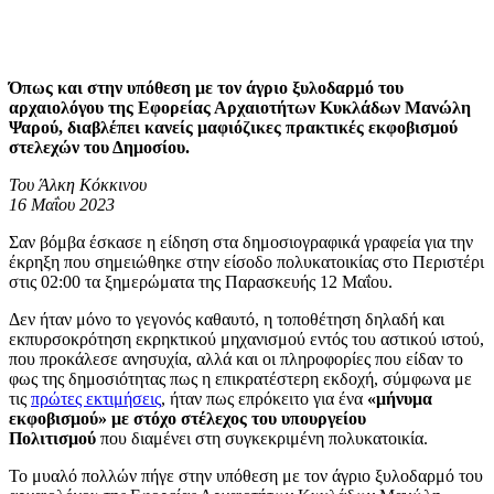
Όπως και στην υπόθεση με τον άγριο ξυλοδαρμό του
αρχαιολόγου της Εφορείας Αρχαιοτήτων Κυκλάδων Μανώλη
Ψαρού, διαβλέπει κανείς μαφιόζικες πρακτικές εκφοβισμού
στελεχών του Δημοσίου.
Του Άλκη Κόκκινου
16 Μαΐου 2023
Σαν βόμβα έσκασε η είδηση στα δημοσιογραφικά γραφεία για την
έκρηξη που σημειώθηκε στην είσοδο πολυκατοικίας στο Περιστέρι
στις 02:00 τα ξημερώματα της Παρασκευής 12 Μαΐου.
Δεν ήταν μόνο το γεγονός καθαυτό, η τοποθέτηση δηλαδή και
εκπυρσοκρότηση εκρηκτικού μηχανισμού εντός του αστικού ιστού,
που προκάλεσε ανησυχία, αλλά και οι πληροφορίες που είδαν το
φως της δημοσιότητας πως η επικρατέστερη εκδοχή, σύμφωνα με
τις
πρώτες εκτιμήσεις
, ήταν πως επρόκειτο για ένα
«μήνυμα
εκφοβισμού» με στόχο στέλεχος του υπουργείου
Πολιτισμού
που διαμένει στη συγκεκριμένη πολυκατοικία.
Το μυαλό πολλών πήγε στην υπόθεση με τον άγριο ξυλοδαρμό του