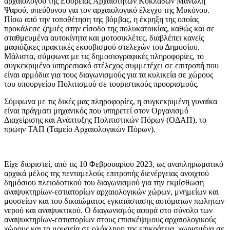
αρχαιολόγου της Εφορείας Αρχαιοτήτων Κυκλάδων Μανώλη
Ψαρού, υπεύθυνου για τον αρχαιολογικό έλεγχο της Μυκόνου.
Πίσω από την τοποθέτηση της βόμβας, η έκρηξη της οποίας
προκάλεσε ζημιές στην είσοδο της πολυκατοικίας, καθώς και σε
σταθμευμένα αυτοκίνητα και μοτοσικλέτες, διαβλέπει κανείς
μαφιόζικες πρακτικές εκφοβισμού στελεχών του Δημοσίου.
Μάλιστα, σύμφωνα με τις δημοσιογραφικές πληροφορίες, το
συγκεκριμένο υπηρεσιακό στέλεχος συμμετέχει σε επιτροπή που
είναι αρμόδια για τους διαγωνισμούς για τα κυλικεία σε χώρους
του υπουργείου Πολιτισμού σε τουριστικούς προορισμούς.
Σύμφωνα με τις δικές μας πληροφορίες, η συγκεκριμένη γυναίκα
είναι πράγματι μηχανικός που υπηρετεί στον Οργανισμό
Διαχείρισης και Ανάπτυξης Πολιτιστικών Πόρων (ΟΔΑΠ), το
πρώην ΤΑΠ (Ταμείο Αρχαιολογικών Πόρων).
Είχε διοριστεί, από τις 10 Φεβρουαρίου 2023, ως αναπληρωματικό
αρχικά μέλος της πενταμελούς επιτροπής διενέργειας ανοιχτού
δημόσιου πλειοδοτικού του διαγωνισμού για την εκμίσθωση
αναψυκτηρίων-εστιατορίων αρχαιολογικών χώρων, μνημείων και
μουσείων και του δικαιώματος εγκατάστασης αυτόματων πωλητών
νερού και αναψυκτικού. Ο διαγωνισμός αφορά στο σύνολο των
αναψυκτηρίων-εστιατορίων στους επισκέψιμους αρχαιολογικούς
χώρους και τα μουσεία σε ολόκληρη της επικράτεια, χωρισμένα σε