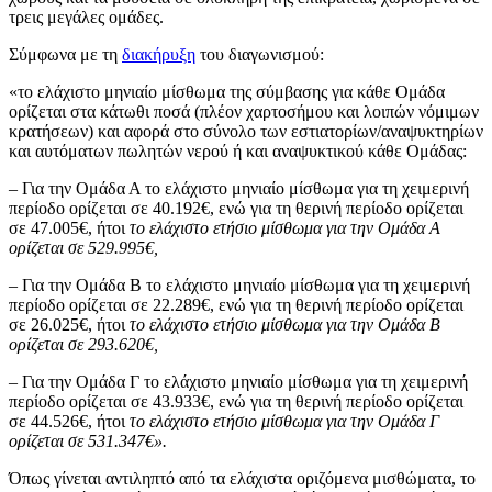
τρεις μεγάλες ομάδες.
Σύμφωνα με τη
διακήρυξη
του διαγωνισμού:
«το ελάχιστο μηνιαίο μίσθωμα της σύμβασης για κάθε Ομάδα
ορίζεται στα κάτωθι ποσά (πλέον χαρτοσήμου και λοιπών νόμιμων
κρατήσεων) και αφορά στο σύνολο των εστιατορίων/αναψυκτηρίων
και αυτόματων πωλητών νερού ή και αναψυκτικού κάθε Ομάδας:
– Για την Ομάδα Α το ελάχιστο μηνιαίο μίσθωμα για τη χειμερινή
περίοδο ορίζεται σε 40.192€, ενώ για τη θερινή περίοδο ορίζεται
σε 47.005€, ήτοι
το ελάχιστο ετήσιο μίσθωμα για την Ομάδα Α
ορίζεται σε 529.995€,
– Για την Ομάδα Β το ελάχιστο μηνιαίο μίσθωμα για τη χειμερινή
περίοδο ορίζεται σε 22.289€, ενώ για τη θερινή περίοδο ορίζεται
σε 26.025€, ήτοι
το ελάχιστο ετήσιο μίσθωμα για την Ομάδα Β
ορίζεται σε 293.620€,
– Για την Ομάδα Γ το ελάχιστο μηνιαίο μίσθωμα για τη χειμερινή
περίοδο ορίζεται σε 43.933€, ενώ για τη θερινή περίοδο ορίζεται
σε 44.526€, ήτοι
το ελάχιστο ετήσιο μίσθωμα για την Ομάδα Γ
ορίζεται σε 531.347€».
Όπως γίνεται αντιληπτό από τα ελάχιστα οριζόμενα μισθώματα, το