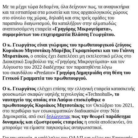
Με τα μέχρι τώρα δεδομένα, όλα δείχνουν πως, τα αναψυκτήρια
και τα εστιατόρια στα μουσεία και τους αρχαιολογικούς χώρους
στο σύνολο της χώρας, δηλαδή και στις τρείς ομάδες του
παραπάνω διαγωνισμού, θα καταλήξουν στην αλματωδώς
αναπτυσσόμενη εταιρεία
«Γρηγόρης Μικρογεύματα»,
συμφερόντων του επιχειρηματία Βλάσση Γεωργάτου.
Ο κ. Γεωργάτος είναι γνώριμος του πρωθυπουργικού ζεύγους
Κυριάκου Μητσοτάκη-Μαρέβας Γκραμπόφσκι και του Γιάννη
Μπρατάκου,
ο οποίος έχει διατελέσει μη εκτελεστικό μέλος στο
Διοικητικό Συμβούλιο της «Γρηγόρης Μικρογεύματα» και τον
Αύγουστο του 2022 διαδέχτηκε τον παραιτηθέντα λόγω
του σκανδάλου
«
Predator
» Γρηγόρη Δημητριάδη στη θέση του
Γενικού Γραμματέα του πρωθυπουργού.
Ο κ. Γεωργάτος
ελέγχει επίσης την ελληνική εταιρεία κατασκευής
φουσκωτών σκαφών υψηλής τεχνολογίας
«
Technohull
», το
ναυπηγείο της οποίας στο Λαύριο επισκέφθηκε ο
πρωθυπουργός Κυριάκος Μητσοτάκης
τον Οκτώβριο του 2021,
στο περιθώριο των εσωκομματικών διαδικασιών στην Νέα
Δημοκρατία, από εκεί
δηλώνοντας
πως την θεωρεί παράδειγμα
δυναμικής και εξωστρεφούς εταιρείας
η οποία αποδεικνύει, ότι
μπορούμε να είμαστε παγκοσμίως ανταγωνιστικοί.
Για την ιστορία, η υπάλληλος του ΟΔΑΠ και μέλος της Επιτροπής