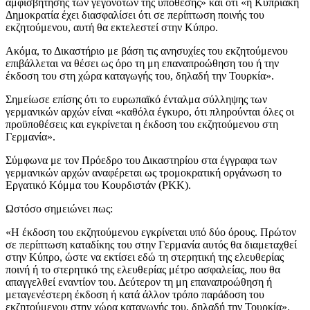
αμφισβήτησης των γεγονότων της υπόθεσης» και ότι «η Κυπριακή
Δημοκρατία έχει διασφαλίσει ότι σε περίπτωση ποινής του
εκζητούμενου, αυτή θα εκτελεστεί στην Κύπρο.
Ακόμα, το Δικαστήριο με βάση τις ανησυχίες του εκζητούμενου
επιβάλλεται να θέσει ως όρο τη μη επαναπροώθηση του ή την
έκδοση του στη χώρα καταγωγής του, δηλαδή την Τουρκία».
Σημείωσε επίσης ότι το ευρωπαϊκό ένταλμα σύλληψης των
γερμανικών αρχών είναι «καθόλα έγκυρο, ότι πληρούνται όλες οι
προϋποθέσεις και εγκρίνεται η έκδοση του εκζητούμενου στη
Γερμανία».
Σύμφωνα με τον Πρόεδρο του Δικαστηρίου στα έγγραφα των
γερμανικών αρχών αναφέρεται ως τρομοκρατική οργάνωση το
Εργατικό Κόμμα του Κουρδιστάν (PKK).
Ωστόσο σημειώνει πως:
«Η έκδοση του εκζητούμενου εγκρίνεται υπό δύο όρους. Πρώτον
σε περίπτωση καταδίκης του στην Γερμανία αυτός θα διαμεταχθεί
στην Κύπρο, ώστε να εκτίσει εδώ τη στερητική της ελευθερίας
ποινή ή το στερητικό της ελευθερίας μέτρο ασφαλείας, που θα
απαγγελθεί εναντίον του. Δεύτερον τη μη επαναπροώθηση ή
μεταγενέστερη έκδοση ή κατά άλλον τρόπο παράδοση του
εκζητούμενου στην χώρα καταγωγής του, δηλαδή την Τουρκία».