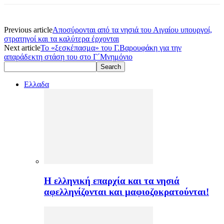
Previous article
Αποσύρονται από τα νησιά του Αιγαίου υπουργοί,
στρατηγοί και τα καλύτερα έρχονται
Next article
Το «ξεσκέπασμα» του Γ.Βαρουφάκη για την
απαράδεκτη στάση του στο Γ΄Μνημόνιο
Ελλαδα
H ελληνική επαρχία και τα νησιά
αφελληνίζονται και μαφιοζοκρατούνται!