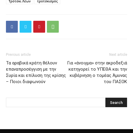
Τρότσκι Λέων
τροτσκισμός
Previous article
Next article
Τα αραβικά κράτη θέλουν
Για «άνοιγμα» στην ακροδεξιά
επαναπροσέγγιση με την
κατηγορεί το ΥΠΕΘΑ και την
Συρία και επίλυση της κρίσης
κυβέρνηση ο τομέας Άμυνας
– Ποιοι διαφωνούν
του ΠΑΣΟΚ