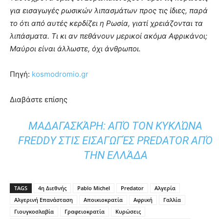
για εισαγωγές ρωσικών λιπασμάτων προς τις ίδιες, παρά
το ότι από αυτές κερδίζει η Ρωσία, γιατί χρειάζονται τα
λιπάσματα. Τι κι αν πεθάνουν μερικοί ακόμα Αφρικάνοι;
Μαύροι είναι άλλωστε, όχι άνθρωποι.
Πηγή:
kosmodromio.gr
Διαβάστε επίσης
ΜΑΔΑΓΑΣΚΆΡΗ: ΑΠΌ ΤΟΝ ΚΥΚΛΏΝΑ
FREDDY ΣΤΙΣ ΕΙΣΑΓΩΓΈΣ PREDATOR ΑΠΌ
ΤΗΝ ΕΛΛΆΔΑ
TAGS
4η Διεθνής
Pablo Michel
Predator
Αλγερία
Αλγερινή Επανάσταση
Αποικιοκρατία
Αφρική
Γαλλία
Γιουγκοσλαβία
Γραφειοκρατία
Κυρώσεις