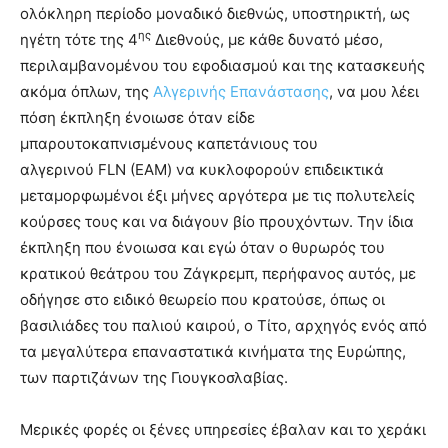
ολόκληρη περίοδο μοναδικό διεθνώς, υποστηρικτή, ως
ης
ηγέτη τότε της 4
Διεθνούς, με κάθε δυνατό μέσο,
περιλαμβανομένου του εφοδιασμού και της κατασκευής
ακόμα όπλων, της
Αλγερινής Επανάστασης
, να μου λέει
πόση έκπληξη ένοιωσε όταν είδε
μπαρουτοκαπνισμένους καπετάνιους του
αλγερινού FLN (ΕΑΜ) να κυκλοφορούν επιδεικτικά
μεταμορφωμένοι έξι μήνες αργότερα με τις πολυτελείς
κούρσες τους και να διάγουν βίο προυχόντων. Την ίδια
έκπληξη που ένοιωσα και εγώ όταν ο θυρωρός του
κρατικού θεάτρου του Ζάγκρεμπ, περήφανος αυτός, με
οδήγησε στο ειδικό θεωρείο που κρατούσε, όπως οι
βασιλιάδες του παλιού καιρού, ο Τίτο, αρχηγός ενός από
τα μεγαλύτερα επαναστατικά κινήματα της Ευρώπης,
των παρτιζάνων της Γιουγκοσλαβίας.
Μερικές φορές οι ξένες υπηρεσίες έβαλαν και το χεράκι