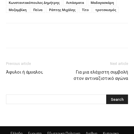
Κωνσταντακόπουλος Δημήτρης
Λιπάσματα
Μαδαγασκάρη
Μοζαμβίκη
Πείνα
Ράπτης Μιχάλης
Τίτο
τροτσκισμός
Previous article
Next article
Άφυλοι ή άμυαλοι;
Για μια ελάχιστη συμβολή
στον αντιναζιστικό αγώνα
Ελλαδα
Ευρωπη
Εξωτερικη Πολιτικη
Διεθνη
Κυπριακο