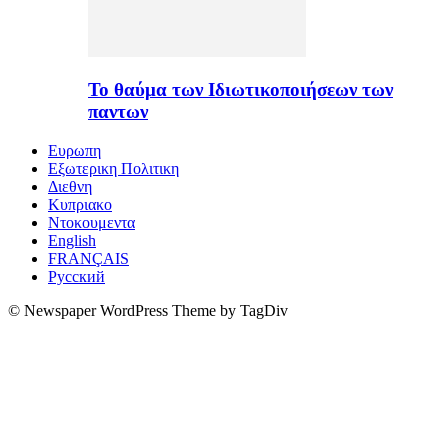
Το θαύμα των Ιδιωτικοποιήσεων των
παντων
Ευρωπη
Εξωτερικη Πολιτικη
Διεθνη
Κυπριακο
Ντοκουμεντα
English
FRANÇAIS
Русский
© Newspaper WordPress Theme by TagDiv