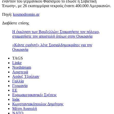
εναντίον του γερμανικού Φασισμού το έδωσε η Σοβιετική
Ένωση», με 26 εκατομμύρια νεκρούς έναντι 400.000 Αμερικανών.
Πηγή:
kosmodromio.gr
Διαβάστε επίσης
Η έκκληση των Βρυξελλών: Σταματήστε τον πόλεμο,
σταματήστε την αποστολή όπλων στην Ουκρανία
«Kάντε ειρήνη!» λένε Σοσιαλδημοκράτες για την
Ουκρανία
TAGS
Linke
Nordstream
Αριστερά
Ασάνζ Τζούλιαν
Γαλλία
Γερμανία
ΕΕ
Ευρωαμερικανικές Σχέσεις
Ιράκ
Κωνσταντακόπουλος Δημήτρης
Μέση Ανατολή
ΝΑΤΟ