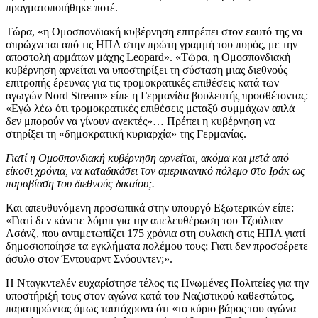
πραγματοποιήθηκε ποτέ.
Τώρα, «η Ομοσπονδιακή κυβέρνηση επιτρέπει στον εαυτό της να
σπρώχνεται από τις ΗΠΑ στην πρώτη γραμμή του πυρός, με την
αποστολή αρμάτων μάχης Leopard». «Τώρα, η Ομοσπονδιακή
κυβέρνηση αρνείται να υποστηρίξει τη σύσταση μιας διεθνούς
επιτροπής έρευνας για τις τρομοκρατικές επιθέσεις κατά των
αγωγών Nord Stream» είπε η Γερμανίδα βουλευτής προσθέτοντας:
«Εγώ λέω ότι τρομοκρατικές επιθέσεις μεταξύ συμμάχων απλά
δεν μπορούν να γίνουν ανεκτές»… Πρέπει η κυβέρνηση να
στηρίξει τη «δημοκρατική κυριαρχία» της Γερμανίας.
Γιατί η Ομοσπονδιακή κυβέρνηση αρνείται, ακόμα και μετά από
είκοσι χρόνια, να καταδικάσει τον αμερικανικό πόλεμο στο Ιράκ ως
παραβίαση του διεθνούς δικαίου;.
Και απευθυνόμενη προσωπικά στην υπουργό Εξωτερικών είπε:
«Γιατί δεν κάνετε λόμπι για την απελευθέρωση του Τζούλιαν
Ασάνζ, που αντιμετωπίζει 175 χρόνια στη φυλακή στις ΗΠΑ γιατί
δημοσιοποίησε τα εγκλήματα πολέμου τους; Γιατι δεν προσφέρετε
άσυλο στον Έντουαρντ Σνόουντεν;».
Η Νταγκντελέν ευχαρίστησε τέλος τις Ηνωμένες Πολιτείες για την
υποστήριξή τους στον αγώνα κατά του Ναζιστικού καθεστώτος,
παρατηρώντας όμως ταυτόχρονα ότι «το κύριο βάρος του αγώνα