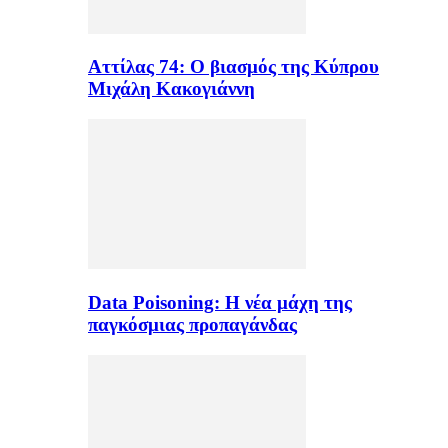
Αττίλας 74: Ο βιασμός της Κύπρου
Μιχάλη Κακογιάννη
Data Poisoning: Η νέα μάχη της
παγκόσμιας προπαγάνδας