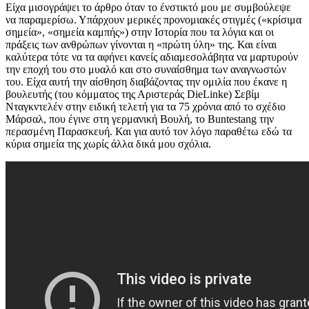
Είχα μισογράψει το άρθρο όταν το ένστικτό μου με συμβούλεψε
να παραμερίσω. Υπάρχουν μερικές προνομιακές στιγμές («κρίσιμα
σημεία», «σημεία καμπής») στην Ιστορία που τα λόγια και οι
πράξεις των ανθρώπων γίνονται η «πρώτη ύλη» της. Και είναι
καλύτερα τότε να τα αφήνει κανείς αδιαμεσολάβητα να μαρτυρούν
την εποχή του στο μυαλό και στο συναίσθημα των αναγνωστών
του. Είχα αυτή την αίσθηση διαβάζοντας την ομιλία που έκανε η
βουλευτής (του κόμματος της Αριστεράς DieLinke) Σεβίμ
Νταγκντελέν στην ειδική τελετή για τα 75 χρόνια από το σχέδιο
Μάρσαλ, που έγινε στη γερμανική Βουλή, το Buntestang την
περασμένη Παρασκευή. Και για αυτό τον λόγο παραθέτω εδώ τα
κύρια σημεία της χωρίς άλλα δικά μου σχόλια.