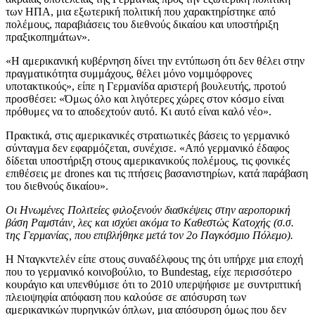
των ΗΠΑ, μια εξωτερική πολιτική που χαρακτηρίστηκε από
πολέμους, παραβιάσεις του διεθνούς δικαίου και υποστήριξη
πραξικοπημάτων».
«Η αμερικανική κυβέρνηση δίνει την εντύπωση ότι δεν θέλει στην
πραγματικότητα συμμάχους, θέλει μόνο νομιμόφρονες
υποτακτικούς», είπε η Γερμανίδα αριστερή βουλευτής, προτού
προσθέσει: «Όμως όλο και λιγότερες χώρες στον κόσμο είναι
πρόθυμες να το αποδεχτούν αυτό. Κι αυτό είναι καλό νέο».
Πρακτικά, στις αμερικανικές στρατιωτικές βάσεις το γερμανικό
σύνταγμα δεν εφαρμόζεται, συνέχισε. «Από γερμανικό έδαφος
δίδεται υποστήριξη στους αμερικανικούς πολέμους, τις φονικές
επιθέσεις με drones και τις πτήσεις βασανιστηρίων, κατά παράβαση
του διεθνούς δικαίου».
Οι Ηνωμένες Πολιτείες φιλοξενούν διασκέψεις στην αεροπορική
βάση Ραμστάιν, λες και ισχύει ακόμα το Καθεστώς Κατοχής (σ.σ.
της Γερμανίας, που επιβλήθηκε μετά τον 2ο Παγκόσμιο Πόλεμο).
Η Νταγκντελέν είπε στους συναδέλφους της ότι υπήρχε μια εποχή
που το γερμανικό κοινοβούλιο, το Bundestag, είχε περισσότερο
κουράγιο και υπενθύμισε ότι το 2010 υπερψήφισε με συντριπτική
πλειοψηφία απόφαση που καλούσε σε απόσυρση των
αμερικανικών πυρηνικών όπλων, μια απόσυρση όμως που δεν