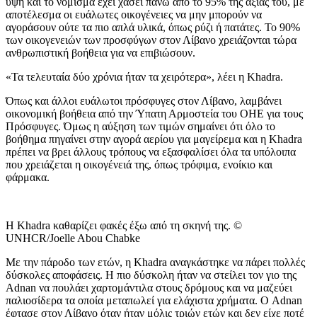
ύψη και το νόμισμα έχει χάσει πάνω από το 95% της αξίας του, με
αποτέλεσμα οι ευάλωτες οικογένειες να μην μπορούν να
αγοράσουν ούτε τα πιο απλά υλικά, όπως ρύζι ή πατάτες. Το 90%
των οικογενειών των προσφύγων στον Λίβανο χρειάζονται τώρα
ανθρωπιστική βοήθεια για να επιβιώσουν.
«Τα τελευταία δύο χρόνια ήταν τα χειρότερα», λέει η Khadra.
Όπως και άλλοι ευάλωτοι πρόσφυγες στον Λίβανο, λαμβάνει
οικονομική βοήθεια από την Ύπατη Αρμοστεία του ΟΗΕ για τους
Πρόσφυγες. Όμως η αύξηση των τιμών σημαίνει ότι όλο το
βοήθημα πηγαίνει στην αγορά αερίου για μαγείρεμα και η Khadra
πρέπει να βρει άλλους τρόπους να εξασφαλίσει όλα τα υπόλοιπα
που χρειάζεται η οικογένειά της, όπως τρόφιμα, ενοίκιο και
φάρμακα.
Η Khadra καθαρίζει φακές έξω από τη σκηνή της. ©
UNHCR/Joelle Abou Chabke
Με την πάροδο των ετών, η Khadra αναγκάστηκε να πάρει πολλές
δύσκολες αποφάσεις. Η πιο δύσκολη ήταν να στείλει τον γιο της
Adnan να πουλάει χαρτομάντιλα στους δρόμους και να μαζεύει
παλιοσίδερα τα οποία μεταπωλεί για ελάχιστα χρήματα. Ο Adnan
έφτασε στον Λίβανο όταν ήταν μόλις τριών ετών και δεν είχε ποτέ