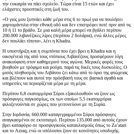
την ευκαιρία να πάει σχολείο. Τώρα είναι 15 ετών και έχει
ελάχιστες προοπτικές στη ζωή του.
«Ο γιος μου ξυπνάει κάθε μέρα στις 6 το πρωί για να πουλήσει
χαρτομάντιλα στην εθνική οδό και δεν επιστρέφει ποτέ πριν από τις
10 ή 11 το βράδυ. Σε μια καλή μέρα μπορεί να βγάλει περίπου
200.000 λιβανέζικες λίρες (περίπου 2 δολάρια), ενώ άλλες μέρες
δεν πουλάει τίποτα», λέει η Khadra.
Η υποστήριξη και η συμπόνια που έχει βρει η Khadra και η
οικογένειά της από τους ντόπιους Λιβανέζους προσφέρουν λίγη
ανακούφιση στον καθημερινό τους αγώνα. Μερικές φορές τους
βοηθούν με τρόφιμα και ρούχα, παρά τις δικές τους δυσκολίες. Ο
μισός πληθυσμός του Λιβάνου ζει κάτω από το όριο της φτώχειας
και βλέπουν και αυτοί την πρόσβασή τους σε βασικά αγαθά και
υπηρεσίες να περιορίζεται μέρα με τη μέρα.
Περίπου 6,8 εκατομμύρια Σύροι εξακολουθούν να ζουν ως
πρόσφυγες παγκοσμίως, εκ των οποίων 5,5 εκατομμύρια
φιλοξενούνται σε χώρες που γειτονεύουν με τη Συρία.
Στην Ιορδανία, 660.000 καταγεγραμμένοι Σύροι πρόσφυγες
αναγκασμένοι σε εκτοπισμό. Περίπου 135.000 από αυτούς έχουν
βρει καταφύγιο σε προσφυγικούς καταυλισμούς όπως το Za’atari
και το Azraq, ενώ οι υπόλοιποι ζουν σε κοινότητες υποδοχής.