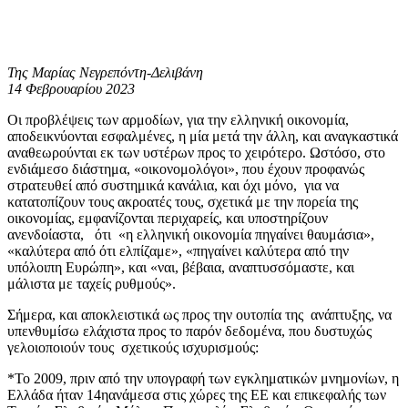
Της Μαρίας Νεγρεπόντη-Δελιβάνη
14 Φεβρουαρίου 2023
Οι προβλέψεις των αρμοδίων, για την ελληνική οικονομία,
αποδεικνύονται εσφαλμένες, η μία μετά την άλλη, και αναγκαστικά
αναθεωρούνται εκ των υστέρων προς το χειρότερο. Ωστόσο, στο
ενδιάμεσο διάστημα, «οικονομολόγοι», που έχουν προφανώς
στρατευθεί από συστημικά κανάλια, και όχι μόνο, για να
κατατοπίζουν τους ακροατές τους, σχετικά με την πορεία της
οικονομίας, εμφανίζονται περιχαρείς, και υποστηρίζουν
ανενδοίαστα, ότι «η ελληνική οικονομία πηγαίνει θαυμάσια»,
«καλύτερα από ότι ελπίζαμε», «πηγαίνει καλύτερα από την
υπόλοιπη Ευρώπη», και «ναι, βέβαια, αναπτυσσόμαστε, και
μάλιστα με ταχείς ρυθμούς».
Σήμερα, και αποκλειστικά ως προς την ουτοπία της ανάπτυξης, να
υπενθυμίσω ελάχιστα προς το παρόν δεδομένα, που δυστυχώς
γελοιοποιούν τους σχετικούς ισχυρισμούς:
*Το 2009, πριν από την υπογραφή των εγκληματικών μνημονίων, η
Ελλάδα ήταν 14ηανάμεσα στις χώρες της ΕΕ και επικεφαλής των