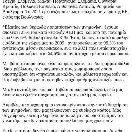
Τσεχία, Σλοβενία, Μάλτα, Πορτογαλία, Σλοβακία, Ουγγαρία,
Κροατία, Πολωνία Εσθονία, Λιθουανία, Λετονία, Ρουμανία και
Βουλγαρία. Το 2021 εμφανιζόμαστε ως η φτωχότερη χώρα της ΕΕ,
εκτός της Βουλγαρίας.
*Εξαιτίας των θηριωδών απαιτήσεων των μνημονίων, έχουμε
απολέσει 25% του κατά κεφαλήν ΑΕΠ μας, και από την πανδημία
επιπλέον 6%, δηλαδή σύνολο 31%. Έτσι, λοιπόν, το κατά κεφαλήν
εισόδημα της χώρας μας το 2009 αντιπροσώπευε το 95.3% του
αντίστοιχου μέσου ευρωπαϊκού, ενώ το 2021 (τελευταία στοιχεία)
έχει κατρακυλήσει στο 64,6% του αντίστοιχου μέσου ευρωπαϊκού.
Με βάση τα παραπάνω, είναι απορίας άξιον, τι είδους ομματοϋάλια
διαστρέβλωσης της πραγματικότητας χρησιμοποιούν όσοι
υποστηρίζουν ότι «πηγαίνουμε καλά», και μάλιστα προχωρούν και
στη διαβεβαίωση περί της δήθεν «ταχύρρυθμης ανάπτυξής μας».
Μα, θα αντιτάξουν κάποιοι (αβάσιμα υπεραισιόδοξοι), εδώ μας
δίνουν και έξωθεν συγχαρητήρια για την καλή μας πορεία.
Ακριβώς, τα συγχαρητήρια ανταποκρίνονται στην πιστή διαχείριση
των μνημονίων, που μας τελειώνουν ως κυρίαρχο κράτος. Μας
συγχαίρουν, επειδή πληρώνουμε τα ολίγα που υποστηρίζουν ότι
χρωστάμε, και δεν απαιτούμε τα πολλά που μας χρωστούν.
Εμείς, ωστόσο, δεν θα έπρεπε κάποτε να αντιδράσουμε; Δεν θα