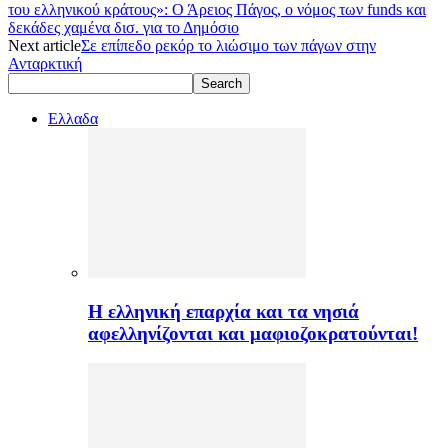
του ελληνικού κράτους»: Ο Άρειος Πάγος, ο νόμος των funds και
δεκάδες χαμένα δισ. για το Δημόσιο
Next article
Σε επίπεδο ρεκόρ το λιώσιμο των πάγων στην
Ανταρκτική
Ελλαδα
H ελληνική επαρχία και τα νησιά
αφελληνίζονται και μαφιοζοκρατούνται!