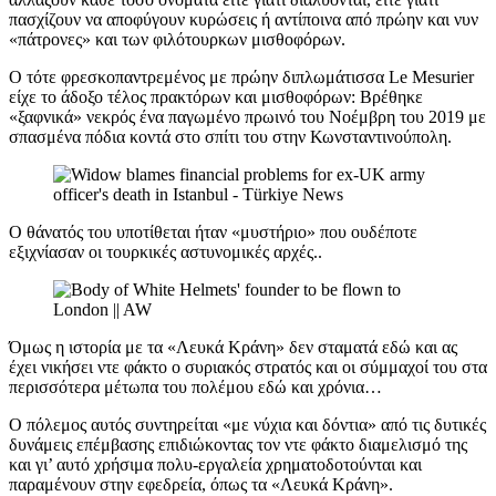
πασχίζουν να αποφύγουν κυρώσεις ή αντίποινα από πρώην και νυν
«πάτρονες» και των φιλότουρκων μισθοφόρων.
Ο τότε φρεσκοπαντρεμένος με πρώην διπλωμάτισσα Le Mesurier
είχε το άδοξο τέλος πρακτόρων και μισθοφόρων: Βρέθηκε
«ξαφνικά» νεκρός ένα παγωμένο πρωινό του Νοέμβρη του 2019 με
σπασμένα πόδια κοντά στο σπίτι του στην Κωνσταντινούπολη.
Ο θάνατός του υποτίθεται ήταν «μυστήριο» που ουδέποτε
εξιχνίασαν οι τουρκικές αστυνομικές αρχές..
Όμως η ιστορία με τα «Λευκά Κράνη» δεν σταματά εδώ και ας
έχει νικήσει ντε φάκτο ο συριακός στρατός και οι σύμμαχοί του στα
περισσότερα μέτωπα του πολέμου εδώ και χρόνια…
Ο πόλεμος αυτός συντηρείται «με νύχια και δόντια» από τις δυτικές
δυνάμεις επέμβασης επιδιώκοντας τον ντε φάκτο διαμελισμό της
και γι’ αυτό χρήσιμα πολυ-εργαλεία χρηματοδοτούνται και
παραμένουν στην εφεδρεία, όπως τα «Λευκά Κράνη».