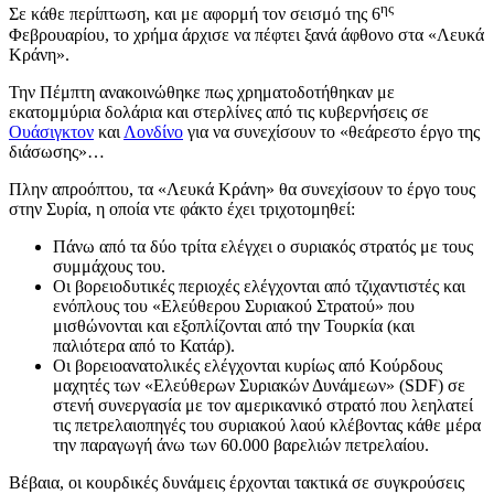
ης
Σε κάθε περίπτωση, και με αφορμή τον σεισμό της 6
Φεβρουαρίου, το χρήμα άρχισε να πέφτει ξανά άφθονο στα «Λευκά
Κράνη».
Την Πέμπτη ανακοινώθηκε πως χρηματοδοτήθηκαν με
εκατομμύρια δολάρια και στερλίνες από τις κυβερνήσεις σε
Ουάσιγκτον
και
Λονδίνο
για να συνεχίσουν το «θεάρεστο έργο της
διάσωσης»…
Πλην απροόπτου, τα «Λευκά Κράνη» θα συνεχίσουν το έργο τους
στην Συρία, η οποία ντε φάκτο έχει τριχοτομηθεί:
Πάνω από τα δύο τρίτα ελέγχει ο συριακός στρατός με τους
συμμάχους του.
Οι βορειοδυτικές περιοχές ελέγχονται από τζιχαντιστές και
ενόπλους του «Ελεύθερου Συριακού Στρατού» που
μισθώνονται και εξοπλίζονται από την Τουρκία (και
παλιότερα από το Κατάρ).
Οι βορειοανατολικές ελέγχονται κυρίως από Κούρδους
μαχητές των «Ελεύθερων Συριακών Δυνάμεων» (SDF) σε
στενή συνεργασία με τον αμερικανικό στρατό που λεηλατεί
τις πετρελαιοπηγές του συριακού λαού κλέβοντας κάθε μέρα
την παραγωγή άνω των 60.000 βαρελιών πετρελαίου.
Βέβαια, οι κουρδικές δυνάμεις έρχονται τακτικά σε συγκρούσεις