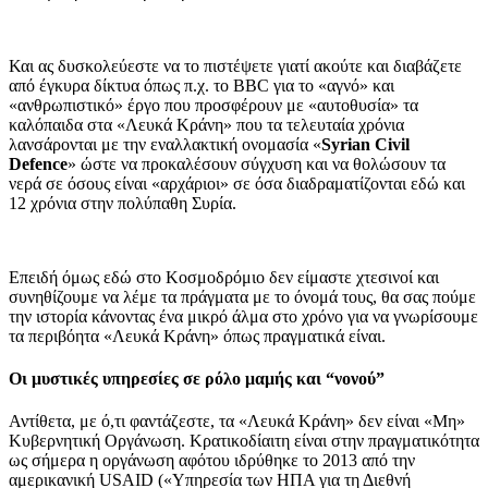
Και ας δυσκολεύεστε να το πιστέψετε γιατί ακούτε και διαβάζετε
από έγκυρα δίκτυα όπως π.χ. το BBC για το «αγνό» και
«ανθρωπιστικό» έργο που προσφέρουν με «αυτοθυσία» τα
καλόπαιδα στα «Λευκά Κράνη» που τα τελευταία χρόνια
λανσάρονται με την εναλλακτική ονομασία «
Syrian Civil
Defence
» ώστε να προκαλέσουν σύγχυση και να θολώσουν τα
νερά σε όσους είναι «αρχάριοι» σε όσα διαδραματίζονται εδώ και
12 χρόνια στην πολύπαθη Συρία.
Επειδή όμως εδώ στο Κοσμοδρόμιο δεν είμαστε χτεσινοί και
συνηθίζουμε να λέμε τα πράγματα με το όνομά τους, θα σας πούμε
την ιστορία κάνοντας ένα μικρό άλμα στο χρόνο για να γνωρίσουμε
τα περιβόητα «Λευκά Κράνη» όπως πραγματικά είναι.
Οι μυστικές υπηρεσίες σε ρόλο μαμής και “νονού”
Αντίθετα, με ό,τι φαντάζεστε, τα «Λευκά Κράνη» δεν είναι «Μη»
Κυβερνητική Οργάνωση. Κρατικοδίαιτη είναι στην πραγματικότητα
ως σήμερα η οργάνωση αφότου ιδρύθηκε το 2013 από την
αμερικανική USAID («Υπηρεσία των ΗΠΑ για τη Διεθνή