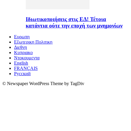
Ιδιωτικοποιήσεις στις ΕΔ! Τέτοια
κατάντια ούτε την εποχή των μνημονίων
Ευρωπη
Εξωτερικη Πολιτικη
Διεθνη
Κυπριακο
Ντοκουμεντα
English
FRANÇAIS
Русский
© Newspaper WordPress Theme by TagDiv