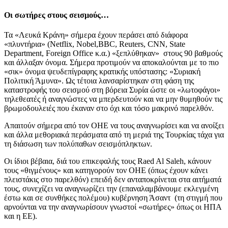
Οι σωτήρες στους σεισμούς…
Τα «Λευκά Κράνη» σήμερα έχουν περάσει από διάφορα
«πλυντήρια» (Netflix, Nobel,BBC, Reuters, CNN, State
Department, Foreign Office κ.α.) «ξεπλύθηκαν» στους 90 βαθμούς
και άλλαξαν όνομα. Σήμερα προτιμούν να αποκαλούνται με το πιο
«σικ» όνομα ψευδεπίγραφης κρατικής υπόστασης: «Συριακή
Πολιτική Άμυνα». Ως τέτοια λανσαρίστηκαν στη φάση της
καταστροφής του σεισμού στη βόρεια Συρία ώστε οι «λωτοφάγοι»
τηλεθεατές ή αναγνώστες να μπερδευτούν και να μην θυμηθούν τις
βρωμοδουλειές που έκαναν στο όχι και τόσο μακρινό παρελθόν.
Απαιτούν σήμερα από τον ΟΗΕ να τους αναγνωρίσει και να ανοίξει
και άλλα μεθοριακά περάσματα από τη μεριά της Τουρκίας τάχα για
τη διάσωση των πολύπαθων σεισμόπληκτων.
Οι ίδιοι βέβαια, διά του επικεφαλής τους Raed Al Saleh, κάνουν
τους «θιγμένους» και κατηγορούν τον ΟΗΕ (όπως έχουν κάνει
πλειστάκις στο παρελθόν) επειδή δεν ανταποκρίνεται στα αιτήματά
τους, συνεχίζει να αναγνωρίζει την (επαναλαμβάνουμε εκλεγμένη
έστω και σε συνθήκες πολέμου) κυβέρνηση Άσαντ (τη στιγμή που
αρνούνται να την αναγνωρίσουν γνωστοί «σωτήρες» όπως οι ΗΠΑ
και η ΕΕ).