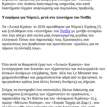
Κρανών» στο πλαίσιο διατεταγμένης υπηρεσίας που κατά
διαστήματα τύγχανε αναγνώρισης και πομπώδους προβολής.
Υποψήφια για Νόμπελ, μετά στο πλυντήριο του Netflix
Τα «Λευκά Κράνη» το 2016 προτάθηκαν για Νόμπελ Ειρήνης (!)
και ξεπλύθηκαν στα «πλυντήρια» του
Netflix
με μοτίβο σεναρίου
που λίγο απέχει από εκείνα μίας συγκεκριμένης μερίδας του
ελληνικού Τύπου που παρουσίαζε τους Χρυσαυγίτες σαν
προσκόπους που βοηθούσαν και προστάτευαν «γριούλες για να
πάρουν τη σύνταξή τους».
Όλα αυτά τα θαυμαστά έργα των «Λευκών Κρανών» που
λειτούργησαν σαν δεκανίκι των τζιχαντιστών και πολυεργαλείο των
δυτικών δυνάμεων επέμβασης, ήταν ιδέα του Le Mesurier που
χρηματοδοτήθηκε και χρηματοδοτείται αδρά από το βρετανικό, το
αμερικάνικο κράτος (και άλλες δυτικές δυνάμεις) ως σήμερα.
Στόχος να συντηρηθεί ένα υποτυπώδες δίκτυο διάσωσης και
ταυτόχρονα ξεπλύματος των τζιχαντιστών σε οργανώσεις –
παρακλάδια της Αλ Κάιντα και του «Ισλαμικού Κράτους» (π.χ.
πρώην «Μέτωπο Νούσρα», νυν «Χαγιάτ Ταχρίρ αλ-Σαμ») , που
αλλάζουν κάθε τόσο ονόματα είτε γιατί διαλύονται, είτε γιατί