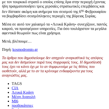
με τον τουρκικό στρατό ο οποίος επίσης δρα στην περιοχή έχοντας
ήδη πραγματοποιήσει τρεις χερσαίες στρατιωτικές επεμβάσεις και
ης
δεν δίστασε ακόμη και ανήμερα του σεισμού της 6
Φεβρουαρίου
να βομβαρδίσει σεισμόπληκτες περιοχές της βόρειας Συρίας.
Μέσα σε αυτό τον χαλασμό τα «Λευκά Κράνη» συνεχίζουν, παντός
καιρού, να προσφέρουν υπηρεσίες. Για όσο τουλάχιστον τα μεγάλα
αφεντικά θεωρούν πως είναι χρήσιμα.
Μετά, βλέπουμε…
Πηγή:
kosmodromio.gr
Τα άρθρα που δημοσιεύουμε δεν απηχούν αναγκαστικά τις απόψεις
μας και δεν δεσμεύουν παρά τους συγγραφείς τους. Η δημοσίευσή
τους έχει να κάνει όχι με το αν συμφωνούμε με τις θέσεις που
υιοθετούν, αλλά με το αν τα κρίνουμε ενδιαφέροντα για τους
αναγνώστες μας.
TAGS
CIA
Λευκά Κράνη
Μέση Ανατολή
ΜΙ6
προβοκάτσιες