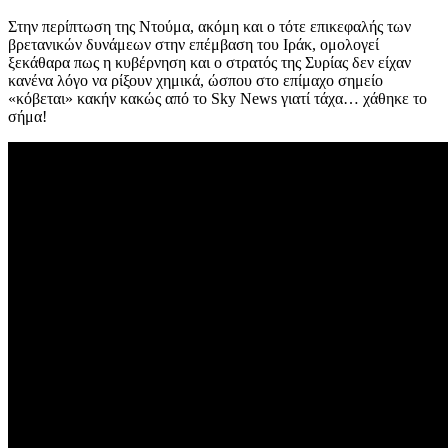
Στην περίπτωση της Ντούμα, ακόμη και ο τότε επικεφαλής των
βρετανικών δυνάμεων στην επέμβαση του Ιράκ, ομολογεί
ξεκάθαρα πως η κυβέρνηση και ο στρατός της Συρίας δεν είχαν
κανένα λόγο να ρίξουν χημικά, ώσπου στο επίμαχο σημείο
«κόβεται» κακήν κακώς από το Sky News γιατί τάχα… χάθηκε το
σήμα!