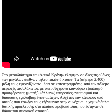
Στο μεσοδιάστημα τα «Λευκά Κράνη» έλαμψαν σε όλες τις οθόνες
των μεγάλων διεθνών τηλεοπτικών δικτύων. Τα (σήμερα 2.400)
μέλη τους εμφανίζονταν μέσα σε κατεστραμμένες από τον πόλεμο
περιοχές ατσαλάκωτοι, με υπερσύγχρονο καινούριο εξοπλισμό
προσφέροντας (μεταξύ «άλλων») υπηρεσίες εντοπισμού και
διάσωσης εγκλωβισμένων αμάχων. Ασχέτως εάν κάποιους από
αυτούς που έσωζαν τους εξόντωναν στην συνέχεια με χημικά όπλα
δυτικής προέλευσης στο πλαίσιο προβοκάτσιας που έστηναν σε
βάρος του συριακού στρατού.