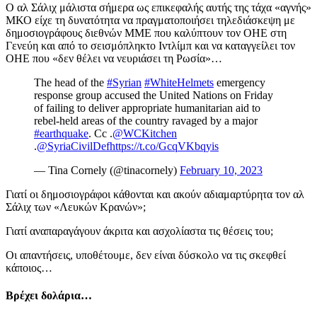
Ο αλ Σάλιχ μάλιστα σήμερα ως επικεφαλής αυτής της τάχα «αγνής»
ΜΚΟ είχε τη δυνατότητα να πραγματοποιήσει τηλεδιάσκεψη με
δημοσιογράφους διεθνών ΜΜΕ που καλύπτουν τον ΟΗΕ στη
Γενεύη και από το σεισμόπληκτο Ιντλίμπ και να καταγγείλει τον
ΟΗΕ που «δεν θέλει να νευριάσει τη Ρωσία»…
The head of the
#Syrian
#WhiteHelmets
emergency
response group accused the United Nations on Friday
of failing to deliver appropriate humanitarian aid to
rebel-held areas of the country ravaged by a major
#earthquake
. Cc .
@WCKitchen
.
@SyriaCivilDef
https://t.co/GcqVKbqyis
— Tina Cornely (@tinacornely)
February 10, 2023
Γιατί οι δημοσιογράφοι κάθονται και ακούν αδιαμαρτύρητα τον αλ
Σάλιχ των «Λευκών Κρανών»;
Γιατί αναπαραγάγουν άκριτα και ασχολίαστα τις θέσεις του;
Οι απαντήσεις, υποθέτουμε, δεν είναι δύσκολο να τις σκεφθεί
κάποιος…
Βρέχει δολάρια…