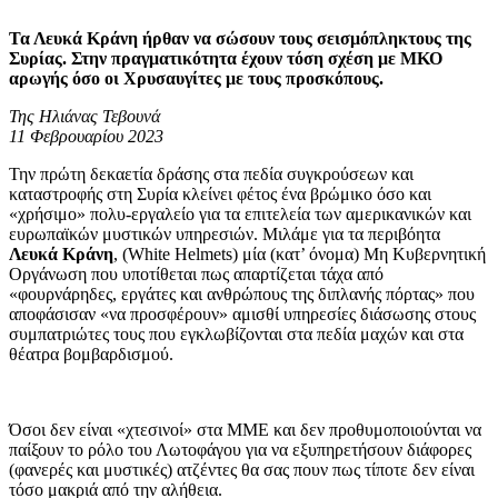
Τα Λευκά Κράνη ήρθαν να σώσουν τους σεισμόπληκτους της
Συρίας. Στην πραγματικότητα έχουν τόση σχέση με ΜΚΟ
αρωγής όσο οι Χρυσαυγίτες με τους προσκόπους.
Της Ηλιάνας Τεβουνά
11 Φεβρουαρίου 2023
Την πρώτη δεκαετία δράσης στα πεδία συγκρούσεων και
καταστροφής στη Συρία κλείνει φέτος ένα βρώμικο όσο και
«χρήσιμο» πολυ-εργαλείο για τα επιτελεία των αμερικανικών και
ευρωπαϊκών μυστικών υπηρεσιών. Μιλάμε για τα περιβόητα
Λευκά Κράνη
, (White Helmets) μία (κατ’ όνομα) Μη Κυβερνητική
Οργάνωση που υποτίθεται πως απαρτίζεται τάχα από
«φουρνάρηδες, εργάτες και ανθρώπους της διπλανής πόρτας» που
αποφάσισαν «να προσφέρουν» αμισθί υπηρεσίες διάσωσης στους
συμπατριώτες τους που εγκλωβίζονται στα πεδία μαχών και στα
θέατρα βομβαρδισμού.
Όσοι δεν είναι «χτεσινοί» στα ΜΜΕ και δεν προθυμοποιούνται να
παίξουν το ρόλο του Λωτοφάγου για να εξυπηρετήσουν διάφορες
(φανερές και μυστικές) ατζέντες θα σας πουν πως τίποτε δεν είναι
τόσο μακριά από την αλήθεια.