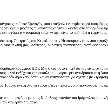
τάγματος από τον Ερντογάν, που κατεβαίνει για τρίτη φορά υποψήφιος
ης δεν έχουν μεγάλες πιθανότητες να γίνουν δεκτές από τα αρμόδια κρ
 ενδιαφέρει την τουρκική κοινή γνώμη είναι το πού πάει η χώρα τους
νάσταση. Ο στρατός του Κεμάλ και των Νεότουρκων ήταν που έφτιαξε
μα, γιατί η δική μας «αστικοδημοκρατική επανάσταση» ποτέ δεν ολο
οκουρδικού κόμματος HDP. Μια σκέψη στο επιτελείο του είναι να το α
άσης, αλλά ενδέχεται να προκαλέσει ισχυρότερες αντιδράσεις στη Δύση
ναν ολόκληρο λαό, έστω και αν κατηγορείται για σχέσεις με «τρομοκ
 Τούρκο ηγέτη στο να εμφανιστεί εντέλει ως ο υπερασπιστής της πίσ
σε να συμμαχήσει με τους Κούρδους εναντίον του Ιμάμογλου υποσχόμεν
ν τον σημερινό δήμαρχο.