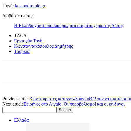
Πηγή:
kosmodromio.gr
Διαβάστε επίσης
Η Ελλάδα χαρτί υπό διαπραγμάτευση στα χέρια της Δύσης
TAGS
Ερντογάν Ταγίπ
Κωνσταντακόπουλος Δημήτρης
Τουρκία
Previous article
Συνεταιριστές καταγγέλλουν: «Θέλουν να σκοτώσο
Next article
Σειρήνες στο Αιγαίο: Οι πυροβολισμοί και οι κίνδυνοι
Ελλαδα