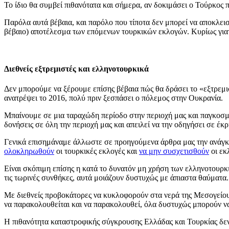
Το ίδιο θα συμβεί πιθανότατα και σήμερα, αν δοκιμάσει ο Τούρκος 
Παρόλα αυτά βέβαια, και παρόλο που τίποτα δεν μπορεί να αποκλεισ
βέβαιο) αποτέλεσμα των επόμενων τουρκικών εκλογών. Κυρίως γιατί 
Διεθνείς εξτρεμιστές και ελληνοτουρκικά
Δεν μπορούμε να ξέρουμε επίσης βέβαια πώς θα δράσει το «εξτρεμι
ανατρέψει το 2016, πολύ πριν ξεσπάσει ο πόλεμος στην Ουκρανία.
Μπαίνουμε σε μια ταραχώδη περίοδο στην περιοχή μας και παγκοσμί
δονήσεις σε όλη την περιοχή μας και απειλεί να την οδηγήσει σε έκρ
Γενικά επισημάναμε άλλωστε σε προηγούμενα άρθρα μας την ανάγκη 
ολοκληρωθούν
οι τουρκικές εκλογές και
να μην συσχετισθούν
οι εκ
Είναι σκόπιμη επίσης η κατά το δυνατόν μη χρήση των ελληνοτουρκι
τις τωρινές συνθήκες, αυτά μοιάζουν δυστυχώς με άπιαστα θαύματα.
Με διεθνείς προβοκάτορες να κυκλοφορούν στα νερά της Μεσογείου, 
να παρακολουθείται και να παρακολουθεί, όλα δυστυχώς μπορούν ν
Η πιθανότητα καταστροφικής σύγκρουσης Ελλάδας και Τουρκίας δεν 