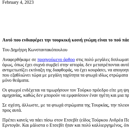
February 4, 2023
Αυτό που ενδιαφέρει την τουρκική κοινή γνώμη είναι το πού πά
Του Δημήτρη Κωνσταντακόπουλου
Αναφερθήκαμε σε
προηγούμενο άρθρο
στις πολύ μεγάλες διπλωματικ
όμως, όπως έχει συχνά συμβεί στην ιστορία, δεν μετατρέπονται αυτό
αντιμετωπίζει εκτίναξη της διαφθοράς, να έχει κουράσει, να απογοη
που εξαθλιώνει τώρα με μεγάλη ταχύτητα τα φτωχά ιδίως στρώματα το
μόνο θεάματα.
Οι φτωχοί ενδέχεται να τιμωρήσουν τον Τούρκο πρόεδρο είτε μη ψηφ
αμηχανίας, καθώς δεν μπορούν να εμφανίσουν έναν ηγέτη και μια π
Σε σχέση, άλλωστε, με τα φτωχά στρώματα της Τουρκίας, την πλειοψ
προς αυτά.
Πρέπει κανείς να πάει πίσω στον Ετσεβίτ (είδος Τούρκου Ανδρέα Πα
Ερντογάν. Και μάλιστα ο Ετσεβίτ ήταν και πολύ καλλιεργημένος, ό