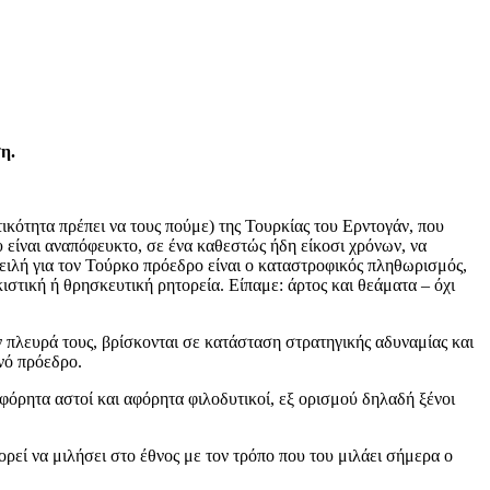
η.
τικότητα πρέπει να τους πούμε) της Τουρκίας του Ερντογάν, που
υ είναι αναπόφευκτο, σε ένα καθεστώς ήδη είκοσι χρόνων, να
απειλή για τον Τούρκο πρόεδρο είναι ο καταστροφικός πληθωρισμός,
ιστική ή θρησκευτική ρητορεία. Είπαμε: άρτος και θεάματα – όχι
ν πλευρά τους, βρίσκονται σε κατάσταση στρατηγικής αδυναμίας και
νό πρόεδρο.
αφόρητα αστοί και αφόρητα φιλοδυτικοί, εξ ορισμού δηλαδή ξένοι
ρεί να μιλήσει στο έθνος με τον τρόπο που του μιλάει σήμερα ο