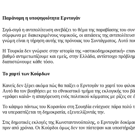
Παράνομη η υποψηφιότητα Ερντογάν
Σιγά-σιγά η αντιπολίτευση ανεβάζει το θέμα της παραβίασης του συν
σύμφωνα με διακεκριμένους νομικούς, οι αιτιάσεις της αντιπολίτευσ
γνώμη είναι η τήρηση αυτής της πρόνοιας του Συντάγματος. Αυτό που
Η Τουρκία δεν γνώρισε στην ιστορία της «αστικοδημοκρατική» επα
βαθμό αντιμετωπίζουμε και εμείς, στην Ελλάδα, αντίστοιχο πρόβλη
διαπιστώνουμε κάθε τόσο.
Το χαρτί των Κούρδων
Κανείς δεν ξέρει ακόμα πώς θα παίξει ο Ερντογάν το χαρτί του φιλ
Αυτό θα τον βοηθήσει με το εθνικιστικό τμήμα της εκλογικής του β
«γράφει καλά» η απαγόρευση ενός πολιτικού κόμματος με ρίζες σε έ
Το κάψιμο πάντως του Κορανίου στη Σουηδία ενίσχυσε πάρα πολύ τον
να υπερασπίζεται τη δημοκρατία, εξευτελίζοντάς την.
Στις δημοτικές εκλογές της Κωνσταντινούπολης, ο Ερντογάν δοκίμα
πριν από χρόνια. Οι Κούρδοι όμως δεν τον πίστεψαν και υποστήριξα