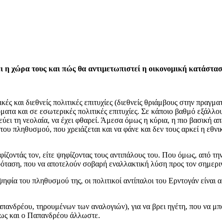
ει η χώρα τους και πώς θα αντιμετωπιστεί η οικονομική κατάστασ
ές και διεθνείς πολιτικές επιτυχίες (διεθνείς θριάμβους στην πραγμα
ματα και σε εσωτερικές πολιτικές επιτυχίες. Σε κάποιο βαθμό εξάλλο
τεύει τη νεολαία, να έχει φθαρεί. Άμεσα όμως η κύρια, η πιο βασική 
υ πληθυσμού, που χρειάζεται και να φάνε και δεν τους αρκεί η εθνικ
ίζοντάς τον, είτε ψηφίζοντας τους αντιπάλους του. Που όμως, από τη
ρόταση, που να αποτελούν σοβαρή εναλλακτική λύση προς τον σημερι
ηφία του πληθυσμού της, οι πολιτικοί αντίπαλοι του Ερντογάν είναι 
πανδρέου, τηρουμένων των αναλογιών), για να βρει ηγέτη, που να μπο
πως και ο Παπανδρέου άλλωστε.