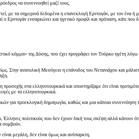
πρόεδρος να συνεννοηθεί μαζί τους.
τεί, με τα σημερινά δεδομένα η επανεκλογή Ερντογάν, με τον ένα ή μ
ο Ερντογάν ενσαρκώνει και ηγετικό προφίλ και πρόταση, κάτι που δε
στικό κόμμα» της Δύσης, που έχει προγράψει τον Τούρκο ηγέτη λόγω 
ως. Στην ανατολική Μεσόγειο η επάνοδος του Νετανιάχου και μάλιστ
ηξη.
προσοχής στα ελληνοτουρκικά και υποστηρίξαμε ότι είναι προτιμότερ
λογές με τα ελληνοτουρκικά.
κών για προεκλογική δημαγωγία, καθώς και μια κάποια συνεννόηση τω
Έλληνες πολιτικούς που δεν έχουν δική τους σκέψη αλλά κάνουν ότι 
α συμβούν.
είναι μεγάλη, δεν είναι όμως και ανύπαρκτη.