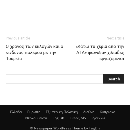
Previous article
Next article
Ο χρόνος των εκλογών και ο
«Κάτω τα χέρια από την
κίνδυνος πολέμου με την
ΑΤΑ» φώναξαν χιλιάδες
Τουρκία
εργαζόμενοι
Ελλαδα
Ευρωπη
Εξωτερικη Πολιτικη
Διεθνη
Κυπριακο
Ντοκουμεντα
English
FRANÇAIS
Русский
© Newspaper WordPress Theme by TagDiv