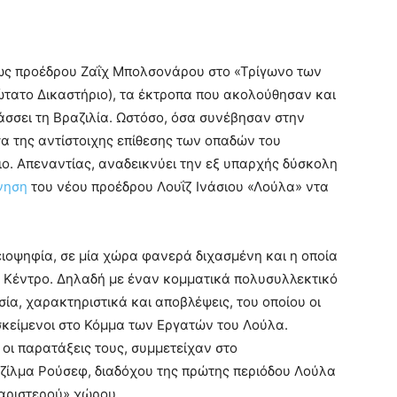
ως προέδρου Ζαΐχ Μπολσονάρου στο «Τρίγωνο των
τατο Δικαστήριο), τα έκτροπα που ακολούθησαν και
άσσει τη Βραζιλία. Ωστόσο, όσα συνέβησαν στην
α της αντίστοιχης επίθεσης των οπαδών του
ο. Απεναντίας, αναδεικνύει την εξ υπαρχής δύσκολη
νηση
του νέου προέδρου Λουΐζ Ινάσιου «Λούλα» ντα
ιοψηφία, σε μία χώρα φανερά διχασμένη και η οποία
το Κέντρο. Δηλαδή με έναν κομματικά πολυσυλλεκτικό
ία, χαρακτηριστικά και αποβλέψεις, του οποίου οι
σκείμενοι στο Κόμμα των Εργατών του Λούλα.
 οι παρατάξεις τους, συμμετείχαν στο
ζίλμα Ρούσεφ, διαδόχου της πρώτης περιόδου Λούλα
«αριστερού» χώρου.