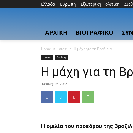
Ελλαδα
Ευρωπη
Εξωτερικη Πολιτικη
Διε
ΑΡΧΙΚΗ
ΒΙΟΓΡΑΦΙΚΟ
ΣΥΝ
Home
Latest
Η μάχη για τη Βραζιλία
Latest
Διεθνη
Η μάχη για τη Β
January 16, 2023
Η ομιλία του προέδρου της Βραζι