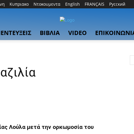
θνη
Κυπριακο
Ντοκουμεντα
English
FRANÇAIS
Русский
ΕΝΤΕΥΞΕΙΣ
ΒΙΒΛΙΑ
VIDEO
ΕΠΙΚΟΙΝΩΝΙ
ραζιλία
λίας Λούλα μετά την ορκωμοσία του