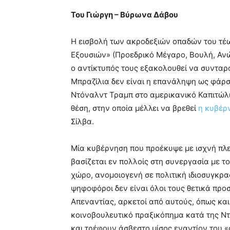
Του Γιώργη – Βύρωνα Δάβου
H εισβολή των ακροδεξιών οπαδών του τέ
Εξουσιών» (Προεδρικό Μέγαρο, Βουλή, Ανώ
ο αντίκτυπός τους εξακολουθεί να συνταρ
Μπραζίλια δεν είναι η επανάληψη ως φάρσ
Ντόναλντ Τραμπ στο αμερικανικό Καπιτώλι
θέση, στην οποία μέλλει να βρεθεί
η κυβέρ
Σίλβα.
Μία κυβέρνηση που προέκυψε με ισχνή πλε
βασίζεται εν πολλοίς στη συνεργασία με 
χώρο, ανομοιογενή σε πολιτική ιδιοσυγκρασ
ψηφοφόροι δεν είναι όλοι τους θετικά προ
Απεναντίας, αρκετοί από αυτούς, όπως και
κοινοβουλευτικό πραξικόπημα κατά της Ντ
και τρέφουν άσβεστο μίσος εναντίον του 