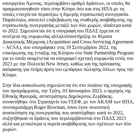
υπουργείου Άμυνας, περιλαμβάνει αριθμό δράσεων, οι οποίες θα
πραγματοποιηθούν τόσο στην Κύπρο όσο και στις ΗΠΑ με τις
οποίες ενισχύεται περαιτέρω η διμερής στρατιωτική συνεργασία.
Παράλληλα, αποτελεί επιβεβαίωση της σταθερής αναβάθμισης της
στρατιωτικής συνεργασίας μεταξύ των δύο χωρών, ιδιαίτερα κατά
το 2022. Σημειώνεται ότι η υπογραφή του ΠΔΑΣ έρχεται σε
συνέχεια της συμφωνίας αλληλοϋποστήριξης σε θέματα
Διοικητικής Μέριμνας (Acquisition and Cross-Servicing Agreement
– ACSA), που υπογράφηκε στις 19 Σεπτεμβρίου 2022, της
επικύρωσης της ένταξης της Κύπρου στο State Partnership Program
για το οποίο αναμένεται να υπογραφεί σχετική συμφωνία εντός του
2023 με την Πολιτεία New Jersey, καθώς και της πρόσφατης
απόφασης για πλήρη άρση του εμπάργκο πώλησης όπλων προς την
Κύπρο.
Στην ίδια ανακοίνωση σημειώνεται ότι στο πλαίσιο της υπογραφής
του προγράμματος, την Τρίτη, 03 Ιανουαρίου 2023, ο αρχηγός της
Εθνικής Φρουράς, αντιστράτηγος Δημόκριτος Ζερβάκης,
συναντήθηκε στο Στρατηγείο του ΓΕΕΦ, με τον ΑΚΑΜ των ΗΠΑ,
συνταγματάρχη Roger Bowman, όπου έγινε συνοπτική
ανασκόπηση της συνεργασίας που αναπτύχθηκε κατά το 2022,
συζητήθηκαν οι δράσεις που περιλαμβάνονται στο ΠΔΑΣ 2023
αλλά και γενικότερα η πορεία αναβάθμισης των σχέσεων των δύο
χωρών.