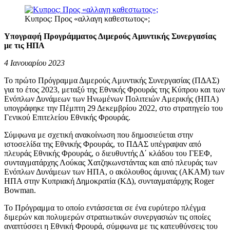
Κυπρος: Προς «αλλαγη καθεστωτος»;
Υπογραφή Προγράμματος Διμερούς Αμυντικής Συνεργασίας
με τις ΗΠΑ
4 Ιανουαρίου 2023
Το πρώτο Πρόγραμμα Διμερούς Αμυντικής Συνεργασίας (ΠΔΑΣ)
για το έτος 2023, μεταξύ της Εθνικής Φρουράς της Κύπρου και των
Ενόπλων Δυνάμεων των Ηνωμένων Πολιτειών Αμερικής (ΗΠΑ)
υπογράφηκε την Πέμπτη 29 Δεκεμβρίου 2022, στο στρατηγείο του
Γενικού Επιτελείου Εθνικής Φρουράς.
Σύμφωνα με σχετική ανακοίνωση που δημοσιεύεται στην
ιστοσελίδα της Εθνικής Φρουράς, το ΠΔΑΣ υπέγραψαν από
πλευράς Εθνικής Φρουράς, ο διευθυντής Δ΄ κλάδου του ΓΕΕΦ,
συνταγματάρχης Λούκας Χατζηκωνστάντας και από πλευράς των
Ενόπλων Δυνάμεων των ΗΠΑ, ο ακόλουθος άμυνας (ΑΚΑΜ) των
ΗΠΑ στην Κυπριακή Δημοκρατία (ΚΔ), συνταγματάρχης Roger
Bowman.
Το Πρόγραμμα το οποίο εντάσσεται σε ένα ευρύτερο πλέγμα
διμερών και πολυμερών στρατιωτικών συνεργασιών τις οποίες
αναπτύσσει η Εθνική Φρουρά, σύμφωνα με τις κατευθύνσεις του