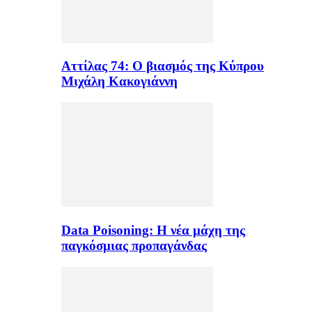
Αττίλας 74: Ο βιασμός της Κύπρου
Μιχάλη Κακογιάννη
Data Poisoning: Η νέα μάχη της
παγκόσμιας προπαγάνδας