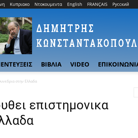
θνη
Κυπριακο
Ντοκουμεντα
English
FRANÇAIS
Русский
ΕΝΤΕΥΞΕΙΣ
ΒΙΒΛΙΑ
VIDEO
ΕΠΙΚΟΙΝΩΝΙ
συνεδρια στην Ελλαδα
υθει επιστημονικα
Ελλαδα