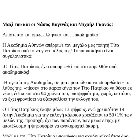
Μαζί του και οι Νάσος Βαγενάς και Μιχαήλ Γκανάς!
Απίστευτο και όμως ελληνικό και …ακαδημαϊκό!
Η Ακαδημία Αθηνών απέρριψε τον μεγάλο μας ποιητή Τίτο
Πατρίκιο από το να γίνει μέλος της! Το παρασκήνιο είναι
συγκλονιστικό:
-Ο Τίτος Πατρίκιος έχει απορριφθεί και στο παρελθόν από
ακαδημαϊκός!
-Η ηγεσία της Ακαδημίας, σε μια προσπάθεια να «διορθώσει» το
λάθος της, «πίεσε» στο παρασκήνιο τον Τίτο Πατρίκιο να θέσει εκ
νέου, έστω και στα 94 χρόνια του, υποψηφιότητα, χωρίς, ωστόσο,
να έχει φροντίσει να εξασφαλίσει την εκλογή του.
Ο Τίτος Πατρίκιος έλαβε μόλις 13 ψήφους, ενώ χρειαζόταν 19
(στην Ακαδημία για την εκλογή κάποιου χρειάζεται το 50+1% των
μελών της- προσοχή, όχι των παρόντων, των μελών της), με
αποτέλεσμα η ψηφοφορία να ανακηρυχτεί άκυρη.
Μαζί με τον Τίτο Πατρίκιο υποψήφιοι για ακαδημαϊκοί ήταν δυο