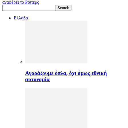
αναφέρει το Ρόιτερς
Ελλαδα
Αγοράζουμε όπλα, όχι όμως εθνική
αυτονομία