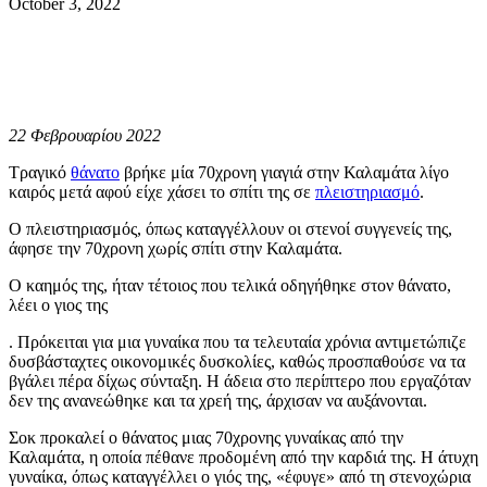
October 3, 2022
22 Φεβρουαρίου 2022
Τραγικό
θάνατο
βρήκε μία 70χρονη γιαγιά στην Καλαμάτα λίγο
καιρός μετά αφού είχε χάσει το σπίτι της σε
πλειστηριασμό
.
Ο πλειστηριασμός, όπως καταγγέλλουν οι στενοί συγγενείς της,
άφησε την 70χρονη χωρίς σπίτι στην Καλαμάτα.
Ο καημός της, ήταν τέτοιος που τελικά οδηγήθηκε στον θάνατο,
λέει ο γιος της
. Πρόκειται για μια γυναίκα που τα τελευταία χρόνια αντιμετώπιζε
δυσβάσταχτες οικονομικές δυσκολίες, καθώς προσπαθούσε να τα
βγάλει πέρα δίχως σύνταξη. Η άδεια στο περίπτερο που εργαζόταν
δεν της ανανεώθηκε και τα χρεή της, άρχισαν να αυξάνονται.
Σοκ προκαλεί ο θάνατος μιας 70χρονης γυναίκας από την
Καλαμάτα, η οποία πέθανε προδομένη από την καρδιά της. Η άτυχη
γυναίκα, όπως καταγγέλλει ο γιός της, «έφυγε» από τη στενοχώρια