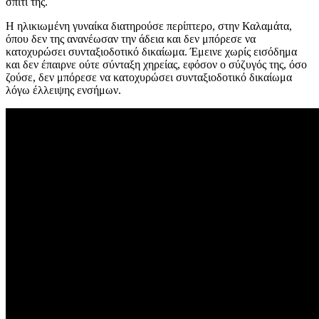
σπίτι της.
Η ηλικιωμένη γυναίκα διατηρούσε περίπτερο, στην Καλαμάτα,
όπου δεν της ανανέωσαν την άδεια και δεν μπόρεσε να
κατοχυρώσει συνταξιοδοτικό δικαίωμα. Έμεινε χωρίς εισόδημα
και δεν έπαιρνε ούτε σύνταξη χηρείας, εφόσον ο σύζυγός της, όσο
ζούσε, δεν μπόρεσε να κατοχυρώσει συνταξιοδοτικό δικαίωμα
λόγω έλλειψης ενσήμων.