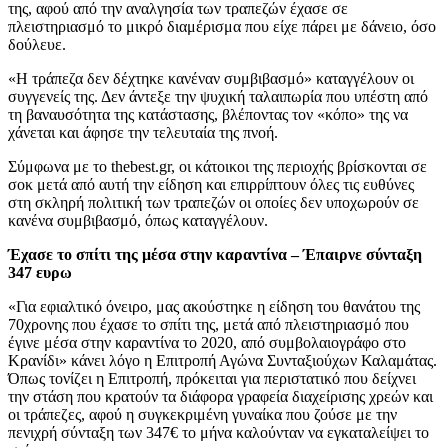
της, αφού από την αναλγησία των τραπεζών έχασε σε
πλειστηριασμό το μικρό διαμέρισμα που είχε πάρει με δάνειο, όσο
δούλευε.
«Η τράπεζα δεν δέχτηκε κανέναν συμβιβασμό» καταγγέλουν οι
συγγενείς της. Δεν άντεξε την ψυχική ταλαιπωρία που υπέστη από
τη βαναυσότητα της κατάστασης, βλέποντας τον «κόπο» της να
χάνεται και άφησε την τελευταία της πνοή.
Σύμφωνα με το thebest.gr, οι κάτοικοι της περιοχής βρίσκονται σε
σοκ μετά από αυτή την είδηση και επιρρίπτουν όλες τις ευθύνες
στη σκληρή πολιτική των τραπεζών οι οποίες δεν υποχωρούν σε
κανένα συμβιβασμό, όπως καταγγέλουν.
Έχασε το σπίτι της μέσα στην καραντίνα – Έπαιρνε σύνταξη
347 ευρω
«Για εφιαλτικό όνειρο, μας ακούστηκε η είδηση του θανάτου της
70χρονης που έχασε το σπίτι της, μετά από πλειστηριασμό που
έγινε μέσα στην καραντίνα το 2020, από συμβολαιογράφο στο
Κρανίδι» κάνει λόγο η Επιτροπή Αγώνα Συνταξιούχων Καλαμάτας.
Όπως τονίζει η Επιτροπή, πρόκειται για περιστατικό που δείχνει
την στάση που κρατούν τα διάφορα γραφεία διαχείρισης χρεών και
οι τράπεζες, αφού η συγκεκριμένη γυναίκα που ζούσε με την
πενιχρή σύνταξη των 347€ το μήνα καλούνταν να εγκαταλείψει το