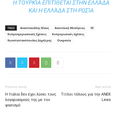
Η ΤΟΥΡΚΊΑ ΕΠΙΤΊΘΕΤΑΙ ΣΤΗΝ ΕΛΛΆΔΑ
ΚΑΙ Η ΕΛΛΆΔΑ ΣΤΗ ΡΩΣΊΑ
TAGS
Αναστασιάδης Νίκος
Ανατολική Μεσόγειος
ΕΕ
Κυπροαμερικανικές Σχέσεις
Κυπρορωσικές σχέσεις
Κωνσταντακόπουλος Δημήτρης
Ουκρανία
Previous article
Next article
Η Ιταλία δεν έχει λύσει τους
Τίτλοι τέλους για την ΑΝΕΚ
λογαριασμούς της με τον
Lines
φασισμό