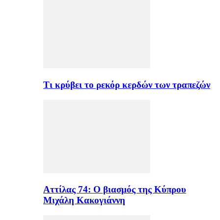
Τι κρύβει το ρεκόρ κερδών των τραπεζών
Αττίλας 74: Ο βιασμός της Κύπρου
Μιχάλη Κακογιάννη