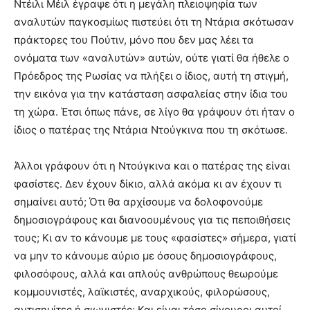
Ντέιλι Μέιλ έγραψε ότι η μεγάλη πλειοψηφία των
αναλυτών παγκοσμίως πιστεύει ότι τη Ντάρια σκότωσαν
πράκτορες του Πούτιν, μόνο που δεν μας λέει τα
ονόματα των «αναλυτών» αυτών, ούτε γιατί θα ήθελε ο
Πρόεδρος της Ρωσίας να πλήξει ο ίδιος, αυτή τη στιγμή,
την εικόνα για την κατάσταση ασφαλείας στην ίδια του
τη χώρα. Έτσι όπως πάνε, σε λίγο θα γράψουν ότι ήταν ο
ίδιος ο πατέρας της Ντάρια Ντούγκινα που τη σκότωσε.
Άλλοι γράφουν ότι η Ντούγκινα και ο πατέρας της είναι
φασίστες. Δεν έχουν δίκιο, αλλά ακόμα κι αν έχουν τι
σημαίνει αυτό; Ότι θα αρχίσουμε να δολοφονούμε
δημοσιογράφους και διανοουμένους για τις πεποιθήσεις
τους; Κι αν το κάνουμε με τους «φασίστες» σήμερα, γιατί
να μην το κάνουμε αύριο με όσους δημοσιογράφους,
φιλοσόφους, αλλά και απλούς ανθρώπους θεωρούμε
κομμουνιστές, λαϊκιστές, αναρχικούς, φιλορώσους,
αντισημίτες ή σιωνιστές; Και είναι τόσο σίγουροι αυτοί