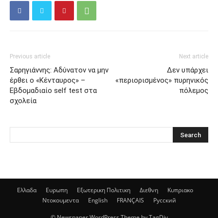
Previous article
Next article
Σαρηγιάννης: Αδύνατον να μην
Δεν υπάρχει
έρθει ο «Κένταυρος» –
«περιορισμένος» πυρηνικός
Εβδομαδιαίο self test στα
πόλεμος
σχολεία
Ελλαδα
Ευρωπη
Εξωτερικη Πολιτικη
Διεθνη
Κυπριακο
Ντοκουμεντα
English
FRANÇAIS
Русский
© Newspaper WordPress Theme by TagDiv