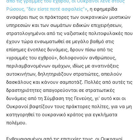
από τις γραμμές του εχθρού, οι Ουκρανοί λένε στους
Ρώσους, “δεν είστε ποτέ ασφαλείς”»
, η εφημερίδα
αναφέρει πως οι πράκτορες των ουκρανικών μυστικών
υπηρεσιών και των σωμάτων ειδικών επιχειρήσεων,
στρατολογημένοι από τις ναζιστικές πολιτοφυλακές που
έχουν τώρα ενσωματωθεί σε μεγάλο βαθμό στις
επίσημες ένοπλες δυνάμεις, δρουν πίσω από τις
«γραμμές του εχθρού», δολοφονούν ανθρώπους,
περιλαμβανομένων αμάχων, ιδίως με ανατινάξεις
αυτοκινήτων, δηλητηριάζουν στρατιώτες, απειλούν
δασκάλους και κάνουν σαμποτάζ. Πολλές από αυτές τις
δραστηριότητες απαγορεύονται σε στρατιωτικές
δυνάμεις από τη Σύμβαση της Γενεύης, γι’ αυτό και οι
Ουκρανοί βαφτίζουν τους πράκτορες πολίτες, για να μη
κατηγορηθεί το ουκρανικό κράτος για εγκλήματα
πολέμου.
Ενθουσιασμένοι από τις επιτυχίες τους, οι Ουκρανοί