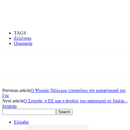
TAGS
Ζελένσκι
Ουκρανία
Previous article
O Ψυχρός Πόλεμος επιταχύνει την καταστροφή της
Γης
Next article
Ο Σχοινάς, η ΕΕ και η άνοδος του φασισμού σε Ιταλία –
Ισπανία
Ελλαδα