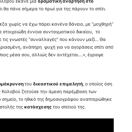
Κολοβού έκανε μια
δραματική ανάρτηση στο
 θα πάνε σήμερα το πρωί για της πάρουν το σπίτι.
πεζα χωρίς να έχω πάρει κανένα δάνειο, με “μοχθηρή”
 στοιχειώδη έννοια συνταγματικού δικαίου, το
ε τις γνωστές “συναλλαγές” που κάνουν μαζί… Θα
ηριασμένη, ανάπηρη ψυχή για να αγοράσεις σπίτι από
άπιος μέσα σου, αλλιώς δεν αντέχεται….», έγραψε
ομάκρυνση
του
δικαστικού
επιμελητή
, ο οποίος όση
ας Κολοβού ζητούσε την άμεση παρέμβαση των
 σημείο, το ηθικό της δημοσιογράφου αναπτερώθηκε
αστολής της
κατάσχεσης
του σπιτιού της.