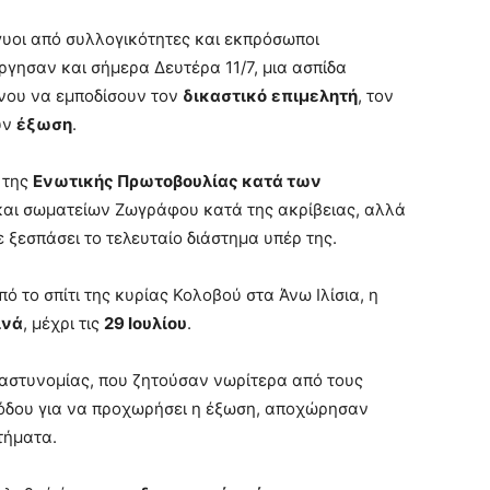
γυοι από συλλογικότητες και εκπρόσωποι
ησαν και σήμερα Δευτέρα 11/7, μια ασπίδα
ένου να εμποδίσουν τον
δικαστικό
επιμελητή
, τον
υν
έξωση
.
 της
Ενωτικής Πρωτοβουλίας κατά των
 και σωματείων Ζωγράφου κατά της ακρίβειας, αλλά
χε ξεσπάσει το τελευταίο διάστημα υπέρ της.
 το σπίτι της κυρίας Κολοβού στα Άνω Ιλίσια, η
ινά
, μέχρι τις
29 Ιουλίου
.
ς αστυνομίας, που ζητούσαν νωρίτερα από τους
σόδου για να προχωρήσει η έξωση, αποχώρησαν
τήματα.