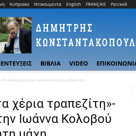
θνη
Κυπριακο
Ντοκουμεντα
English
FRANÇAIS
Русский
ΕΝΤΕΥΞΕΙΣ
ΒΙΒΛΙΑ
VIDEO
ΕΠΙΚΟΙΝΩΝΙ
- Η αλληλεγγύη στην Ιωάννα Κολοβού κέρδισε την...
τα χέρια τραπεζίτη»-
την Ιωάννα Κολοβού
ώτη μάχη