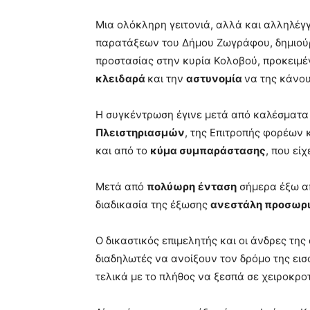
Μια ολόκληρη γειτονιά, αλλά και αλληλέγ
παρατάξεων του Δήμου Ζωγράφου, δημιούργ
προστασίας στην κυρία Κολοβού, προκειμ
κλειδαρά
και την
αστυνομία
να της κάνο
Η συγκέντρωση έγινε μετά από καλέσματα
Πλειστηριασμών
, της Επιτροπής φορέων
και από το
κύμα συμπαράστασης
, που εί
Μετά από
πολύωρη
ένταση
σήμερα έξω από
διαδικασία της έξωσης
ανεστάλη προσωρ
Ο δικαστικός επιμελητής και οι άνδρες τη
διαδηλωτές να ανοίξουν τον δρόμο της ει
τελικά με το πλήθος να ξεσπά σε χειροκρο