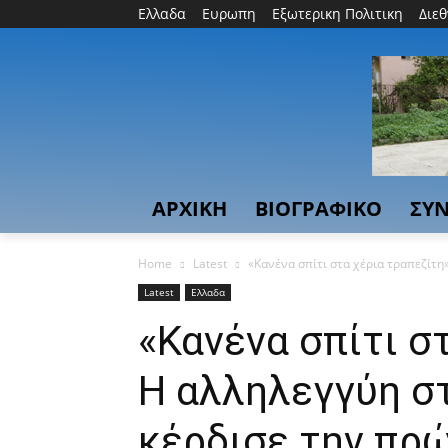
Ελλαδα
Ευρωπη
Εξωτερικη Πολιτικη
Διε
ΑΡΧΙΚΗ
ΒΙΟΓΡΑΦΙΚΟ
ΣΥΝ
Home
Latest
«Κανένα σπίτι στα χέρια τραπεζίτη»
Latest
Ελλαδα
«Κανένα σπίτι σ
Η αλληλεγγύη σ
κέρδισε την πρ