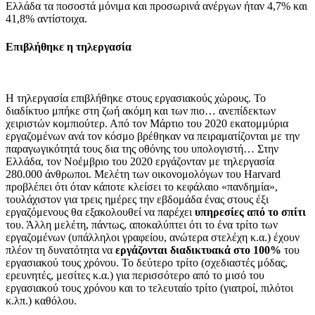
Ελλάδα τα ποσοστά μόνιμα και προσωρινά ανέργων ήταν 4,7% και
41,8% αντίστοιχα.
Επιβλήθηκε η τηλεργασία
Η τηλεργασία επιβλήθηκε στους εργασιακούς χώρους. Το
διαδίκτυο μπήκε στη ζωή ακόμη και των πιο… ανεπίδεκτων
χειριστών κομπιούτερ. Από τον Μάρτιο του 2020 εκατομμύρια
εργαζομένων ανά τον κόσμο βρέθηκαν να πειραματίζονται με την
παραγωγικότητά τους δια της οθόνης του υπολογιστή… Στην
Ελλάδα, τον Νοέμβριο του 2020 εργάζονταν με τηλεργασία
280.000 άνθρωποι. Μελέτη των οικονομολόγων του Harvard
προβλέπει ότι όταν κάποτε κλείσει το κεφάλαιο «πανδημία»,
τουλάχιστον για τρεις ημέρες την εβδομάδα ένας στους έξι
εργαζόμενους θα εξακολουθεί να παρέχει
υπηρεσίες από το σπίτι
του. Άλλη μελέτη, πάντως, αποκαλύπτει ότι το ένα τρίτο των
εργαζομένων (υπάλληλοι γραφείου, ανώτερα στελέχη κ.α.) έχουν
πλέον τη δυνατότητα να
εργάζονται διαδικτυακά στο 100%
του
εργασιακού τους χρόνου. Το δεύτερο τρίτο (σχεδιαστές μόδας,
ερευνητές, μεσίτες κ.α.) για περισσότερο από το μισό του
εργασιακού τους χρόνου και το τελευταίο τρίτο (γιατροί, πιλότοι
κ.λπ.) καθόλου.