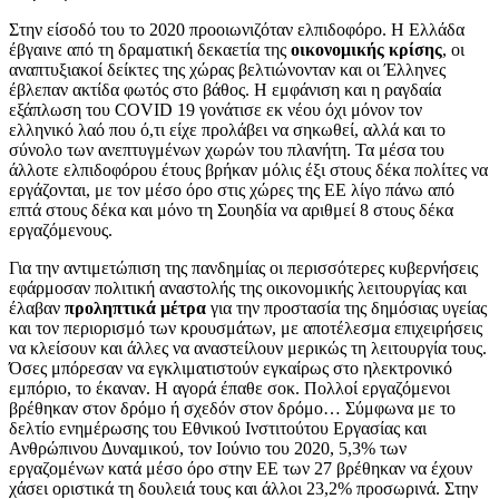
Στην είσοδό του το 2020 προοιωνιζόταν ελπιδοφόρο. Η Ελλάδα
έβγαινε από τη δραματική δεκαετία της
οικονομικής κρίσης
, οι
αναπτυξιακοί δείκτες της χώρας βελτιώνονταν και οι Έλληνες
έβλεπαν ακτίδα φωτός στο βάθος. Η εμφάνιση και η ραγδαία
εξάπλωση του COVID 19 γονάτισε εκ νέου όχι μόνον τον
ελληνικό λαό που ό,τι είχε προλάβει να σηκωθεί, αλλά και το
σύνολο των ανεπτυγμένων χωρών του πλανήτη. Τα μέσα του
άλλοτε ελπιδοφόρου έτους βρήκαν μόλις έξι στους δέκα πολίτες να
εργάζονται, με τον μέσο όρο στις χώρες της ΕΕ λίγο πάνω από
επτά στους δέκα και μόνο τη Σουηδία να αριθμεί 8 στους δέκα
εργαζόμενους.
Για την αντιμετώπιση της πανδημίας οι περισσότερες κυβερνήσεις
εφάρμοσαν πολιτική αναστολής της οικονομικής λειτουργίας και
έλαβαν
προληπτικά μέτρα
για την προστασία της δημόσιας υγείας
και τον περιορισμό των κρουσμάτων, με αποτέλεσμα επιχειρήσεις
να κλείσουν και άλλες να αναστείλουν μερικώς τη λειτουργία τους.
Όσες μπόρεσαν να εγκλιματιστούν εγκαίρως στο ηλεκτρονικό
εμπόριο, το έκαναν. Η αγορά έπαθε σοκ. Πολλοί εργαζόμενοι
βρέθηκαν στον δρόμο ή σχεδόν στον δρόμο… Σύμφωνα με το
δελτίο ενημέρωσης του Εθνικού Ινστιτούτου Εργασίας και
Ανθρώπινου Δυναμικού, τον Ιούνιο του 2020, 5,3% των
εργαζομένων κατά μέσο όρο στην ΕΕ των 27 βρέθηκαν να έχουν
χάσει οριστικά τη δουλειά τους και άλλοι 23,2% προσωρινά. Στην