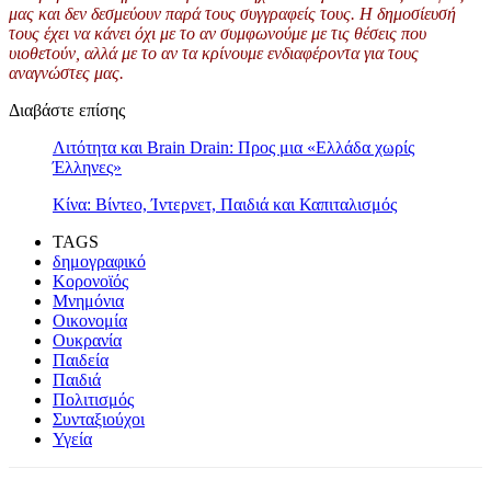
μας και δεν δεσμεύουν παρά τους συγγραφείς τους. Η δημοσίευσή
τους έχει να κάνει όχι με το αν συμφωνούμε με τις θέσεις που
υιοθετούν, αλλά με το αν τα κρίνουμε ενδιαφέροντα για τους
αναγνώστες μας.
Διαβάστε επίσης
Λιτότητα και Brain Drain: Προς μια «Ελλάδα χωρίς
Έλληνες»
Κίνα: Βίντεο, Ίντερνετ, Παιδιά και Καπιταλισμός
TAGS
δημογραφικό
Κορονοϊός
Μνημόνια
Οικονομία
Ουκρανία
Παιδεία
Παιδιά
Πολιτισμός
Συνταξιούχοι
Υγεία