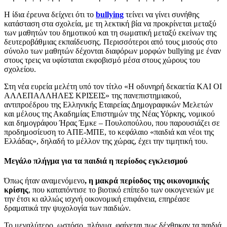
Η ίδια έρευνα δείχνει ότι το
bullying
τείνει να γίνει συνήθης
κατάσταση στα σχολεία, με τη λεκτική βία να προκρίνεται μεταξύ
των μαθητών του δημοτικού και τη σωματική μεταξύ εκείνων της
δευτεροβάθμιας εκπαίδευσης. Περισσότεροι από τους μισούς στο
σύνολο των μαθητών δέχονται διαφόρων μορφών bullying με έναν
στους τρεις να υφίσταται εκφοβισμό μέσα στους χώρους του
σχολείου.
Στη νέα ευρεία μελέτη υπό τον τίτλο «Η οδυνηρή δεκαετία ΚΑΙ ΟΙ
ΑΛΛΕΠΑΛΛΗΛΕΣ ΚΡΙΣΕΙΣ» της πανεπιστημιακού,
αντιπροέδρου της Ελληνικής Εταιρείας Δημογραφικών Μελετών
και μέλους της Ακαδημίας Επιστημών της Νέας Υόρκης, νομικού
και δημογράφου Ήρας Έμκε – Πουλοπούλου, που παρουσιάζει σε
προδημοσίευση το ΑΠΕ-ΜΠΕ, το κεφάλαιο «παιδιά και νέοι της
Ελλάδας», δηλαδή το μέλλον της χώρας, έχει την τιμητική του.
Μεγάλο πλήγμα για τα παιδιά η περίοδος εγκλεισμού
Όπως ήταν αναμενόμενο
, η μακρά περίοδος της οικονομικής
κρίσης
, που καταπόντισε το βιοτικό επίπεδο των οικογενειών με
την έτσι κι αλλιώς ισχνή οικονομική επιφάνεια, επηρέασε
δραματικά την ψυχολογία των παιδιών.
Το μεγαλύτερο, ωστόσο, πλήγμα, φαίνεται πως δέχθηκαν τα παιδιά