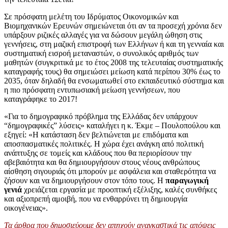
Σε πρόσφατη μελέτη του Ιδρύματος Οικονομικών και
Βιομηχανικών Ερευνών σημειώνεται ότι αν τα προσεχή χρόνια δεν
υπάρξουν ριζικές αλλαγές για να δώσουν μεγάλη ώθηση στις
γεννήσεις, στη μαζική επιστροφή των Ελλήνων ή και τη γενναία και
συστηματική εισροή μεταναστών, ο συνολικός αριθμός των
μαθητών (συγκριτικά με το έτος 2008 της τελευταίας συστηματικής
καταγραφής τους) θα σημειώσει μείωση κατά περίπου 30% έως το
2035, όταν δηλαδή θα ενσωματωθεί στο εκπαιδευτικό σύστημα και
η πιο πρόσφατη εντυπωσιακή μείωση γεννήσεων, που
καταγράφηκε το 2017!
«Για το δημογραφικό πρόβλημα της Ελλάδας δεν υπάρχουν
“δημογραφικές” λύσεις» καταλήγει η κ. Έκμε – Πουλοπούλου και
εξηγεί: «Η κατάσταση δεν βελτιώνεται με επιδόματα και
αποσπασματικές πολιτικές. Η χώρα έχει ανάγκη από πολιτική
ανάπτυξης σε τομείς και κλάδους που θα περιορίσουν την
αβεβαιότητα και θα δημιουργήσουν στους νέους ανθρώπους
αίσθηση σιγουριάς ότι μπορούν με ασφάλεια και σταθερότητα να
ζήσουν και να δημιουργήσουν στον τόπο τους. Η
παραγωγική
γενιά
χρειάζεται εργασία με προοπτική εξέλιξης, καλές συνθήκες
και αξιοπρεπή αμοιβή, που να ενθαρρύνει τη δημιουργία
οικογένειας».
Τα άρθρα που δημοσιεύουμε δεν απηχούν αναγκαστικά τις απόψεις