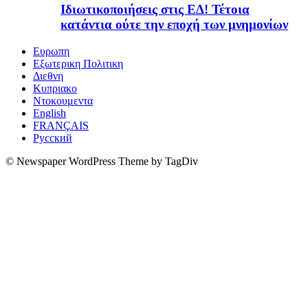
Ιδιωτικοποιήσεις στις ΕΔ! Τέτοια
κατάντια ούτε την εποχή των μνημονίων
Ευρωπη
Εξωτερικη Πολιτικη
Διεθνη
Κυπριακο
Ντοκουμεντα
English
FRANÇAIS
Русский
© Newspaper WordPress Theme by TagDiv