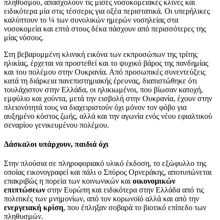
πληθυσμού, απασχολούν τις μισές νοσοκομειακές κλίνες και
ειδικότερα μία στις τέσσερις για οξέα περιστατικά. Οι υπερήλικες
καλύπτουν το ¼ των συνολικών ημερών νοσηλείας στα
νοσοκομεία και επτά στους δέκα πάσχουν από περισσότερες της
μίας νόσους.
Στη βεβαρυμμένη κλινική εικόνα των εκπροσώπων της τρίτης
ηλικίας, έρχεται να προστεθεί και το ψυχικό βάρος της πανδημίας
και του πολέμου στην Ουκρανία. Από προσωπικές συνεντεύξεις
κατά τη διάρκεια πανεπιστημιακής έρευνας, διαπιστώθηκε ότι
τουλάχιστον στην Ελλάδα, οι ηλικιωμένοι, που βίωσαν κατοχή,
εμφύλιο και χούντα, μετά την εισβολή στην Ουκρανία, έχουν στην
πλειονότητά τους να διαχειριστούν όχι μόνον τον φόβο για
αυξημένο κόστος ζωής, αλλά και την αγωνία ενός νέου εφιαλτικού
σεναρίου γενικευμένου πολέμου.
Δάσκαλοι υπάρχουν, παιδιά όχι
Στην πλούσια σε πληροφοριακό υλικό έκδοση, το εξώφυλλο της
οποίας εικονογραφεί και πάλι ο Σπύρος Ορνεράκης, αποτυπώνεται
επακριβώς η πορεία των κοινωνικών και
οικονομικών
επιπτώσεων
στην Ευρώπη και ειδικότερα στην Ελλάδα από τις
πολιτικές των μνημονίων, από τον κορωνοϊό αλλά και από την
ενεργειακή κρίση
, που έπληξαν σοβαρά το βιοτικό επίπεδο των
πληθυσμών.