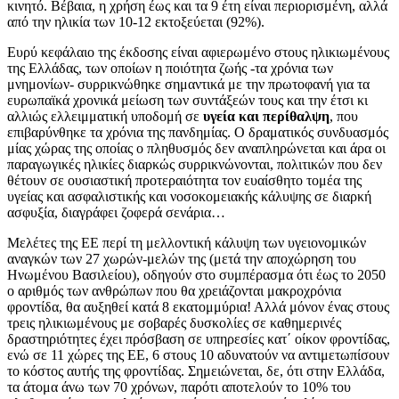
κινητό. Βέβαια, η χρήση έως και τα 9 έτη είναι περιορισμένη, αλλά
από την ηλικία των 10-12 εκτοξεύεται (92%).
Ευρύ κεφάλαιο της έκδοσης είναι αφιερωμένο στους ηλικιωμένους
της Ελλάδας, των οποίων η ποιότητα ζωής -τα χρόνια των
μνημονίων- συρρικνώθηκε σημαντικά με την πρωτοφανή για τα
ευρωπαϊκά χρονικά μείωση των συντάξεών τους και την έτσι κι
αλλιώς ελλειμματική υποδομή σε
υγεία και περίθαλψη
, που
επιβαρύνθηκε τα χρόνια της πανδημίας. Ο δραματικός συνδυασμός
μίας χώρας της οποίας ο πληθυσμός δεν αναπληρώνεται και άρα οι
παραγωγικές ηλικίες διαρκώς συρρικνώνονται, πολιτικών που δεν
θέτουν σε ουσιαστική προτεραιότητα τον ευαίσθητο τομέα της
υγείας και ασφαλιστικής και νοσοκομειακής κάλυψης σε διαρκή
ασφυξία, διαγράφει ζοφερά σενάρια…
Μελέτες της ΕΕ περί τη μελλοντική κάλυψη των υγειονομικών
αναγκών των 27 χωρών-μελών της (μετά την αποχώρηση του
Ηνωμένου Βασιλείου), οδηγούν στο συμπέρασμα ότι έως το 2050
ο αριθμός των ανθρώπων που θα χρειάζονται μακροχρόνια
φροντίδα, θα αυξηθεί κατά 8 εκατομμύρια! Αλλά μόνον ένας στους
τρεις ηλικιωμένους με σοβαρές δυσκολίες σε καθημερινές
δραστηριότητες έχει πρόσβαση σε υπηρεσίες κατ΄ οίκον φροντίδας,
ενώ σε 11 χώρες της ΕΕ, 6 στους 10 αδυνατούν να αντιμετωπίσουν
το κόστος αυτής της φροντίδας. Σημειώνεται, δε, ότι στην Ελλάδα,
τα άτομα άνω των 70 χρόνων, παρότι αποτελούν το 10% του