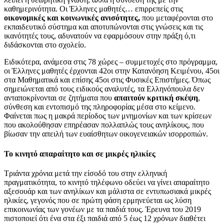
καθημερινότητα. Οι Έλληνες μαθητές… επιρρεπείς στις
οικονομικές και κοινωνικές ανισότητες,
που μεταφέρονται στο
εκπαιδευτικό σύστημα και αποτυπώνονται στις γνώσεις και τις
ικανότητές τους, αδυνατούν να εφαρμόσουν στην πράξη ό,τι
διδάσκονται στο σχολείο.
Ειδικότερα, ανάμεσα στις 78 χώρες – συμμετοχές στο πρόγραμμα,
οι Έλληνες μαθητές έρχονται 42οι στην Κατανόηση Κειμένου, 45οι
στα Μαθηματικά και επίσης 45οι στις Φυσικές Επιστήμες. Όπως
σημειώνεται από τους ειδικούς αναλυτές, τα Ελληνόπουλα δεν
ανταποκρίνονται σε ζητήματα που
απαιτούν κριτική σκέψη
,
σύνθεση και εντοπισμό της πληροφορίας μέσα στο κείμενο.
Φαίνεται πως η μακρά περίοδος των μνημονίων και των κρίσεων
που ακολούθησαν επηρέασαν πολλαπλώς τους ανηλίκους, που
βίωσαν την απειλή των ευαίσθητων οικογενειακών ισορροπιών.
Το κινητό απαραίτητο και σε μικρές ηλικίες
Τριάντα χρόνια μετά την είσοδό του στην ελληνική
πραγματικότητα, το κινητό τηλέφωνο οδεύει να γίνει απαραίτητο
αξεσουάρ και των ανηλίκων και μάλιστα σε εντυπωσιακά μικρές
ηλικίες, γεγονός που σε πρώτη φάση ερμηνεύεται ως λύση
επικοινωνίας των γονέων με τα παιδιά τους. Έρευνα του 2019
πιστοποιεί ότι ένα στα έξι παιδιά από 5 έως 12 χρόνων διαθέτει