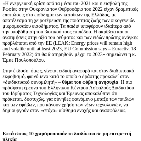
«Η ενεργειακή κρίση από τα μέσα του 2021 και η εισβολή της
Ρωσίας στην Ουκρανία τον Φεβρουάριο του 2022 είχαν δραματικές
επιπτώσεις στο εισόδημα των κατοίκων της Ελλάδας, με
αποτέλεσμα τη χειροτέρευση της ποιότητας ζωής των οικογενειών
μικρομεσαίου εισοδήματος. Τα παιδιά υποφέρουν ιδιαίτερα από
την υποβάθμιση του βιοτικού τους επιπέδου. Η ακρίβεια και οι
ανατιμήσεις στην αξία του ρεύματος και των ειδών πρώτης ανάγκης
προβλέπεται από την ΕΕ (LEAK: Energy prices will remain high
and volatile until at least 2023, EU Commission says – Euractiv, 18
February 2022) ότι θα διατηρηθούν μέχρι το 2023» σημειώνει η κ.
Έμκε Πουλοπούλου.
Στην έκδοση, όμως, γίνεται ειδική αναφορά και στον διαδικτυακό
εκφοβισμό, φαινόμενο κατά το οποίο ο δράστης προκαλεί στον
«διαδικτυακό συνομιλητή» –
θύμα του φόβο ή ανησυχία
. Η πιο
πρόσφατη έρευνα του Ελληνικού Κέντρου Ασφαλούς Διαδικτύου
του Ιδρύματος Τεχνολογίας και Έρευνας αποκαλύπτει ότι
πρόκειται, δυστυχώς, για σύνηθες φαινόμενο μεταξύ των παιδιών
και των εφήβων, που κάνουν χρήση των νέων τεχνολογιών, να
δημιουργούν στον «στόχο» αίσθημα ενοχής και ανασφάλειας.
Επτά στους 10 χρησιμοποιούν το διαδίκτυο σε μη επιτρεπτή
ηλικία