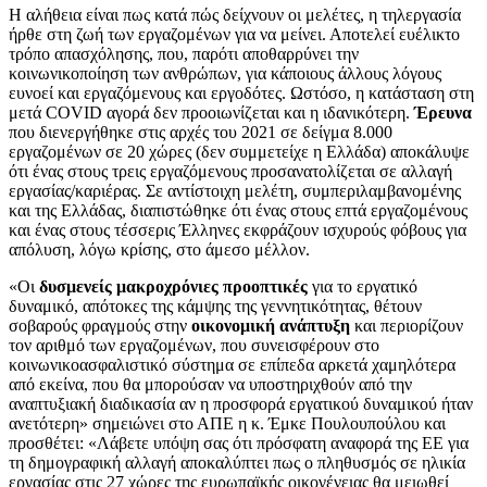
Η αλήθεια είναι πως κατά πώς δείχνουν οι μελέτες, η τηλεργασία
ήρθε στη ζωή των εργαζομένων για να μείνει. Αποτελεί ευέλικτο
τρόπο απασχόλησης, που, παρότι αποθαρρύνει την
κοινωνικοποίηση των ανθρώπων, για κάποιους άλλους λόγους
ευνοεί και εργαζόμενους και εργοδότες. Ωστόσο, η κατάσταση στη
μετά COVID αγορά δεν προοιωνίζεται και η ιδανικότερη.
Έρευνα
που διενεργήθηκε στις αρχές του 2021 σε δείγμα 8.000
εργαζομένων σε 20 χώρες (δεν συμμετείχε η Ελλάδα) αποκάλυψε
ότι ένας στους τρεις εργαζόμενους προσανατολίζεται σε αλλαγή
εργασίας/καριέρας. Σε αντίστοιχη μελέτη, συμπεριλαμβανομένης
και της Ελλάδας, διαπιστώθηκε ότι ένας στους επτά εργαζομένους
και ένας στους τέσσερις Έλληνες εκφράζουν ισχυρούς φόβους για
απόλυση, λόγω κρίσης, στο άμεσο μέλλον.
«Οι
δυσμενείς μακροχρόνιες προοπτικές
για το εργατικό
δυναμικό, απότοκες της κάμψης της γεννητικότητας, θέτουν
σοβαρούς φραγμούς στην
οικονομική ανάπτυξη
και περιορίζουν
τον αριθμό των εργαζομένων, που συνεισφέρουν στο
κοινωνικοασφαλιστικό σύστημα σε επίπεδα αρκετά χαμηλότερα
από εκείνα, που θα μπορούσαν να υποστηριχθούν από την
αναπτυξιακή διαδικασία αν η προσφορά εργατικού δυναμικού ήταν
ανετότερη» σημειώνει στο ΑΠΕ η κ. Έμκε Πουλουπούλου και
προσθέτει: «Λάβετε υπόψη σας ότι πρόσφατη αναφορά της ΕΕ για
τη δημογραφική αλλαγή αποκαλύπτει πως ο πληθυσμός σε ηλικία
εργασίας στις 27 χώρες της ευρωπαϊκής οικογένειας θα μειωθεί