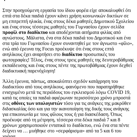
Στην προηγούμενη εργασία του ίδιου φορέα είχε αποκαλυφθεί ότι
επτά στα δέκα παιδιά έχουν κάνει χρήση κοινωνικών δικτύων σε
μη επιτρεπτή ηλικία, ένας στους δέκα μαθητές Δημοτικού Σχολείου
και ένας στους τέσσερις μαθητές του Γυμνασίου έχουν σελίδα
προφίλ στο διαδίκτυο
και αποδέχονται αιτήματα φιλίας από
αγνώστους. Μάλιστα, ένα στα δέκα παιδιά του Δημοτικού και ένα
στα τρία του Γυμνασίου έχουν συναντηθεί με τον άγνωστο «φίλο»,
ενώ από έρευνα της Focus προέκυψε ότι ένας στους επτά
ανηλίκους έχει αναρτήσει στο
διαδίκτυο
προσωπικές του
φωτογραφίες! Τέλος, ένας στους τρεις μαθητές της δευτεροβάθμιας
εκπαίδευσης και ένας στους πέντε της πρωτοβάθμιας έχουν δεχθεί
διαδικτυακή παρενόχληση!
Άλλη έρευνα, πάντως, αποκαλύπτει σχεδόν κατάχρηση του
διαδικτύου από τους ανηλίκους, φαινόμενο που παρατηρήθηκε
ενισχυμένο μετά τις περιόδους του εγκλεισμού λόγω COVID 19,
κατά τις οποίες τα παιδιά αφιέρωναν περισσότερο χρόνο μπροστά
στις
οθόνες των υπολογιστών
τόσο για τις ανάγκες της μακρόθεν
διδασκαλίας όσο και για την ικανοποίηση της δικής τους ανάγκης
για επικοινωνία με τους φίλους τους ή για διασκέδαση. Όπως
προέκυψε από τη μέτρηση, τέσσερα στα δέκα παιδιά 7 και 8
χρόνων χρησιμοποιούν εντατικά το διαδίκτυο, ενώ ένα στα πέντε
δείχνει να … μυήθηκε στο «σερφάρισμα» από τα 5 και 6 του
χρόνια.