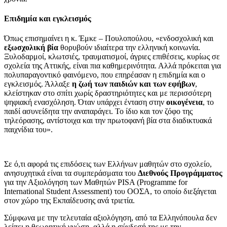
Επιδημία και εγκλεισμός
Όπως επισημαίνει η κ. Έμκε – Πουλοπούλου, «ενδοσχολική και
εξωσχολική βία
θορυβούν ιδιαίτερα την ελληνική κοινωνία.
Ξυλοδαρμοί, κλωτσιές, τραυματισμοί, άγριες επιθέσεις, κυρίως σε
σχολεία της Αττικής, είναι πια καθημερινότητα. Αλλά πρόκειται για
πολυπαραγοντικό φαινόμενο, που επηρέασαν η επιδημία και ο
εγκλεισμός. Άλλαξε
η ζωή των παιδιών και των εφήβων
,
κλείστηκαν στο σπίτι χωρίς δραστηριότητες και με περισσότερη
ψηφιακή ενασχόληση. Όταν υπάρχει ένταση στην
οικογένεια
, το
παιδί ασυνείδητα την αναπαράγει. Το ίδιο και τον ζόφο της
τηλεόρασης, αντίστοιχα και την πρωτοφανή βία στα διαδικτυακά
παιχνίδια του».
Σε ό,τι αφορά τις επιδόσεις των Ελλήνων μαθητών στο σχολείο,
ανησυχητικά είναι τα συμπεράσματα του
Διεθνούς Προγράμματος
για την Αξιολόγηση των Μαθητών PISA (Programme for
International Student Assessment) του ΟΟΣΑ, το οποίο διεξάγεται
στον χώρο της Εκπαίδευσης ανά τριετία.
Σύμφωνα με την τελευταία αξιολόγηση, από τα Ελληνόπουλα δεν
λείπει η θεωρητική γνώση, αλλά η σύνδεσή της με την