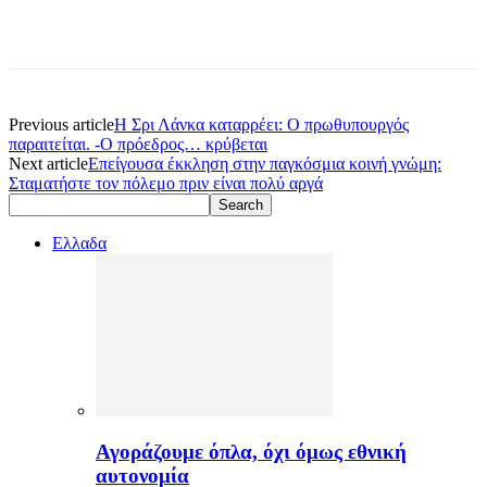
Previous article
Η Σρι Λάνκα καταρρέει: Ο πρωθυπουργός
παραιτείται. -Ο πρόεδρος… κρύβεται
Next article
Επείγουσα έκκληση στην παγκόσμια κοινή γνώμη:
Σταματήστε τον πόλεμο πριν είναι πολύ αργά
Ελλαδα
Αγοράζουμε όπλα, όχι όμως εθνική
αυτονομία