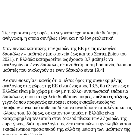
Τις περισσότερες φορές, τα γεγονότα έχουν και μία δεύτερη
ανάγνωση, η οποία συνήθως είναι και η πλέον ρεαλιστική.
Στον πίνακα κατάταξης των χωρών της ΕΕ με τις αναλογίες
δασκάλων – μαθητών (με στοιχεία έως και του Σεπτεμβρίου του
2021), η Ελλάδα καταχωρείται ως έχουσα 8,7 μαθητές να
αναλογούν σε έναν δάσκαλο, σε αντίθεση με τη Ρουμανία, όπου οι
μαθητές που αναλογούν σε έναν δάσκαλο είναι 19,4!
Αν συνυπολογίσει κανείς ότι ο μέσος όρος της συγκεκριμένης
αναλογίας στις χώρες της ΕΕ είναι ένας προς 13,5, θα έλεγε πως η
Ελλάδα είναι μία χώρα με -αν μη τι άλλο- εντυπωσιακή επάρκεια
δασκάλων, όπου τα σχολεία διαθέτουν μικρές,
ευέλικτες τάξεις,
γεγονός που προφανώς επιτρέπει στους εκπαιδευτικούς να
σκύψουν πάνω από κάθε παιδί και να ανασύρουν τα ταλέντα και τις
κλίσεις του. Κι όμως, σε αυτόν τον τομέα, η Ελλάδα είναι
καταχωρημένη τελευταία στον ζοφερό πίνακα των 27 χωρών της
ευρωζώνης, διότι η αναλογία της δεν αποτυπώνει την πληθώρα του
εκπαιδευτικού προσωπικού της, αλλά τη μείωση των μαθητών της
την τελευταία 12ετία!