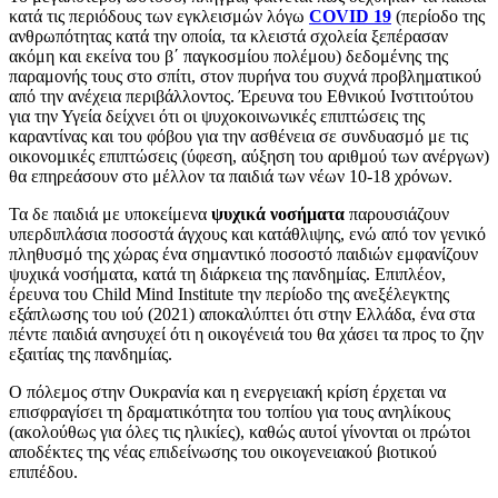
κατά τις περιόδους των εγκλεισμών λόγω
COVID 19
(περίοδο της
ανθρωπότητας κατά την οποία, τα κλειστά σχολεία ξεπέρασαν
ακόμη και εκείνα του β΄ παγκοσμίου πολέμου) δεδομένης της
παραμονής τους στο σπίτι, στον πυρήνα του συχνά προβληματικού
από την ανέχεια περιβάλλοντος. Έρευνα του Εθνικού Ινστιτούτου
για την Υγεία δείχνει ότι οι ψυχοκοινωνικές επιπτώσεις της
καραντίνας και του φόβου για την ασθένεια σε συνδυασμό με τις
οικονομικές επιπτώσεις (ύφεση, αύξηση του αριθμού των ανέργων)
θα επηρεάσουν στο μέλλον τα παιδιά των νέων 10-18 χρόνων.
Τα δε παιδιά με υποκείμενα
ψυχικά νοσήματα
παρουσιάζουν
υπερδιπλάσια ποσοστά άγχους και κατάθλιψης, ενώ από τον γενικό
πληθυσμό της χώρας ένα σημαντικό ποσοστό παιδιών εμφανίζουν
ψυχικά νοσήματα, κατά τη διάρκεια της πανδημίας. Επιπλέον,
έρευνα του Child Mind Institute την περίοδο της ανεξέλεγκτης
εξάπλωσης του ιού (2021) αποκαλύπτει ότι στην Ελλάδα, ένα στα
πέντε παιδιά ανησυχεί ότι η οικογένειά του θα χάσει τα προς το ζην
εξαιτίας της πανδημίας.
Ο πόλεμος στην Ουκρανία και η ενεργειακή κρίση έρχεται να
επισφραγίσει τη δραματικότητα του τοπίου για τους ανηλίκους
(ακολούθως για όλες τις ηλικίες), καθώς αυτοί γίνονται οι πρώτοι
αποδέκτες της νέας επιδείνωσης του οικογενειακού βιοτικού
επιπέδου.