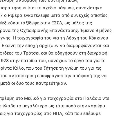
θεναρή αντίδραση των συντηρητικών,
αραίτηση κι έτσι το σχέδιο πάγωσε, συνεχίστηκε
 ο Ριβέρα εγκατέλειψε μετά από συνεχείς απιστίες
Μεξικόκαι ταξίδεψε στην ΕΣΣΔ, ως μέλος της
χρονα της Οχτωβριανής Επανάστασης. Έμεινε 9 μήνες
χνης. Η τοιχογραφία του για τη Λέσχη του Κόκκινου
 Εκείνη την εποχή αρχίζουν να διαμορφώνονται και
ς ιδέες του Τρότσκι και θα οδηγήσουν στη διαγραφή
928 στην πατρίδα του, συνέχισε το έργο του για το
ρίντα Κάλο, που του ζήτησε τη γνώμη του για τις
ή του ανταπόκριση επισφράγισε την απόφασή της να
μετά οι δυο τους παντρεύτηκαν.
πρέσβη στο Μεξικό για τοιχογραφία στο Παλάσιο ντε
ο έλαβε το μεγαλύτερο ως τότε ποσό στην καριέρα
εις για τοιχογραφίες στις ΗΠΑ, κάτι που επέσυρε