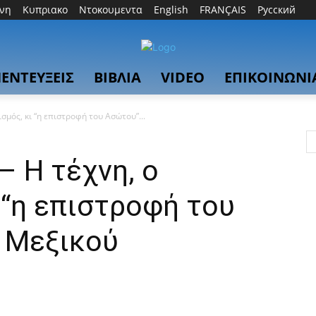
θνη
Κυπριακο
Ντοκουμεντα
English
FRANÇAIS
Русский
ΕΝΤΕΥΞΕΙΣ
ΒΙΒΛΙΑ
VIDEO
ΕΠΙΚΟΙΝΩΝΙ
ισμός, κι “η επιστροφή του Ασώτου”...
– Η τέχνη, ο
 “η επιστροφή του
 Μεξικού