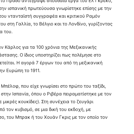
στο Πράδο αντέγραψε σπουδαία έργα του Ελ Γκρέκο,
Στην ισπανική πρωτεύουσα γνωρίστηκε επίσης με την
του ντανταϊστή συγγραφέα και κριτικού Ραμόν
ου στη Γαλλία, το Βέλγιο και το Λονδίνο, γυρίζοντας
α του.
αν Κάρλος για τα 100 χρόνια της Μεξικανικής
στασης. Ο ίδιος υποστηρίζει πως πολέμησε στο
ετείται. Η αγορά 7 έργων του από τη μεξικανική
ην Ευρώπη το 1911.
Μπέλοφ, που είχε γνωρίσει στο πρώτο του ταξίδι,
 στην Ισπανία, όπου ο Ριβέρα πειραματίστηκε με τον
 μικρές κουκίδες). Στη συνέχεια το ζευγάρι
ό τον κυβισμό, σε μια δική του εκδοχή, με
ο, του Μπρακ ή του Χουάν Γκρις με τον οποίο τον