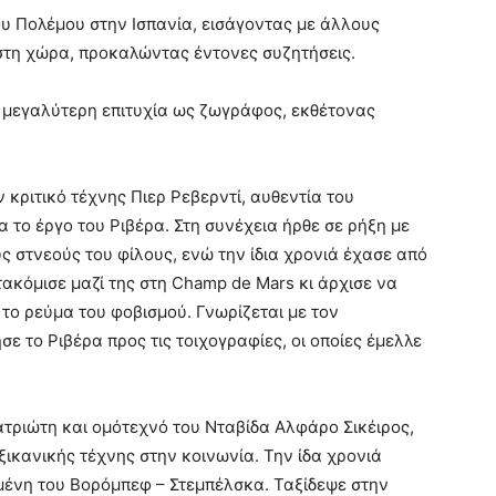
ου Πολέμου στην Ισπανία, εισάγοντας με άλλους
στη χώρα, προκαλώντας έντονες συζητήσεις.
αι μεγαλύτερη επιτυχία ως ζωγράφος, εκθέτονας
ν κριτικό τέχνης Πιερ Ρεβερντί, αυθεντία του
 το έργο του Ριβέρα. Στη συνέχεια ήρθε σε ρήξη με
υς στνεούς του φίλους, ενώ την ίδια χρονιά έχασε από
τακόμισε μαζί της στη Champ de Mars κι άρχισε να
 το ρεύμα του φοβισμού. Γνωρίζεται με τον
ε το Ριβέρα προς τις τοιχογραφίες, οι οποίες έμελλε
ατριώτη και ομότεχνό του Νταβίδα Αλφάρο Σικέιρος,
ξικανικής τέχνης στην κοινωνία. Την ίδα χρονιά
μένη του Βορόμπεφ – Στεμπέλσκα. Ταξίδεψε στην