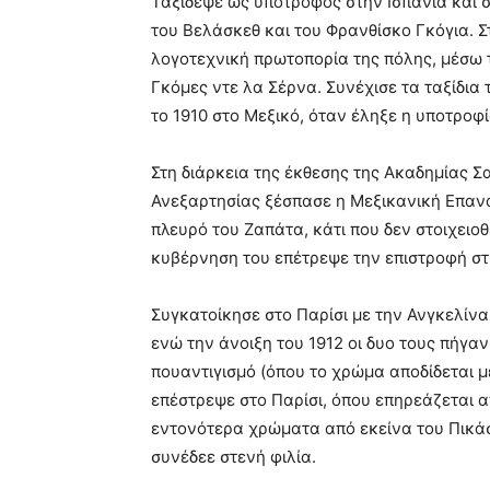
Ταξίδεψε ως υπότροφος στην Ισπανία και 
του Βελάσκεθ και του Φρανθίσκο Γκόγια. 
λογοτεχνική πρωτοπορία της πόλης, μέσω 
Γκόμες ντε λα Σέρνα. Συνέχισε τα ταξίδια τ
το 1910 στο Μεξικό, όταν έληξε η υποτροφί
Στη διάρκεια της έκθεσης της Ακαδημίας Σ
Ανεξαρτησίας ξέσπασε η Μεξικανική Επανά
πλευρό του Ζαπάτα, κάτι που δεν στοιχειοθ
κυβέρνηση του επέτρεψε την επιστροφή στ
Συγκατοίκησε στο Παρίσι με την Ανγκελίνα 
ενώ την άνοιξη του 1912 οι δυο τους πήγαν
πουαντιγισμό (όπου το χρώμα αποδίδεται με
επέστρεψε στο Παρίσι, όπου επηρεάζεται απ
εντονότερα χρώματα από εκείνα του Πικάσ
συνέδεε στενή φιλία.