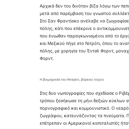
Αρχικά δεν του δινόταν βίζα λόγω των πεπ
μετά από παρέμβαση του γνωστού συλλέκτ
Στο Σαν Φραντίσκο ανέλαβε να ζωγραφίσει
πόλης, κάτι που επέκρινε ο αντικομμουνιστ
που ένιωθαν παραγκωνισμένοι από το έργ
και Μεξικού πήγε στο Νιτρότι, όπου το αν
πόλης, με χορηγία του Έντσλ Φορντ, μοναχ
Φορντ.
Η βιομηχανία του Ντιτρόιτ, βόρειος τοίχος
Στις δυο νωπογραφίες που σχεδίασε ο Ριβέρ
τρόπου ξεσήκωσε τη μήνι δεξιών κύκλων σ
πορνογραφικό και κομμουνιστικό. Ο νεαρ
ζωγράφου, κατευνάζοντας τα πνεύματα. Πι
επέτρεπαν οι Αμερικανοί καπιταλιστές ήτα