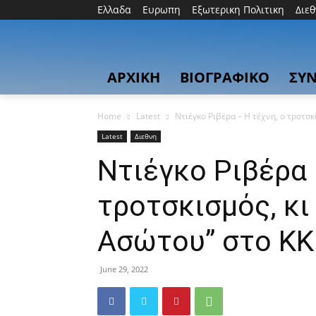
Ελλαδα
Ευρωπη
Εξωτερικη Πολιτικη
Διε
ΑΡΧΙΚΗ
ΒΙΟΓΡΑΦΙΚΟ
ΣΥΝ
Home
Latest
Ντιέγκο Ριβέρα – Η τέχνη, ο τροτσκ
Latest
Διεθνη
Ντιέγκο Ριβέρα 
τροτσκισμός, κι
Ασώτου” στο ΚΚ
June 29, 2022