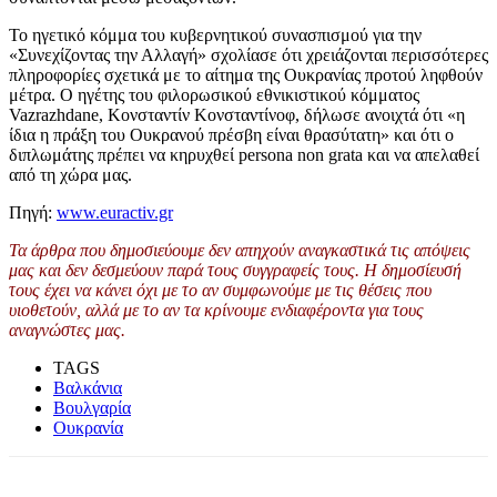
Το ηγετικό κόμμα του κυβερνητικού συνασπισμού για την
«Συνεχίζοντας την Αλλαγή» σχολίασε ότι χρειάζονται περισσότερες
πληροφορίες σχετικά με το αίτημα της Ουκρανίας προτού ληφθούν
μέτρα. Ο ηγέτης του φιλορωσικού εθνικιστικού κόμματος
Vazrazhdane, Κονσταντίν Κονσταντίνοφ, δήλωσε ανοιχτά ότι «η
ίδια η πράξη του Ουκρανού πρέσβη είναι θρασύτατη» και ότι ο
διπλωμάτης πρέπει να κηρυχθεί persona non grata και να απελαθεί
από τη χώρα μας.
Πηγή:
www.euractiv.gr
Τα άρθρα που δημοσιεύουμε δεν απηχούν αναγκαστικά τις απόψεις
μας και δεν δεσμεύουν παρά τους συγγραφείς τους. Η δημοσίευσή
τους έχει να κάνει όχι με το αν συμφωνούμε με τις θέσεις που
υιοθετούν, αλλά με το αν τα κρίνουμε ενδιαφέροντα για τους
αναγνώστες μας.
TAGS
Βαλκάνια
Βουλγαρία
Ουκρανία