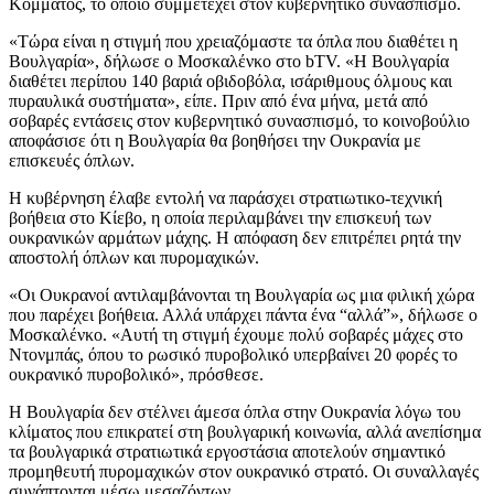
Κόμματος, το οποίο συμμετέχει στον κυβερνητικό συνασπισμό.
«Τώρα είναι η στιγμή που χρειαζόμαστε τα όπλα που διαθέτει η
Βουλγαρία», δήλωσε ο Μοσκαλένκο στο bTV. «Η Βουλγαρία
διαθέτει περίπου 140 βαριά οβιδοβόλα, ισάριθμους όλμους και
πυραυλικά συστήματα», είπε. Πριν από ένα μήνα, μετά από
σοβαρές εντάσεις στον κυβερνητικό συνασπισμό, το κοινοβούλιο
αποφάσισε ότι η Βουλγαρία θα βοηθήσει την Ουκρανία με
επισκευές όπλων.
Η κυβέρνηση έλαβε εντολή να παράσχει στρατιωτικο-τεχνική
βοήθεια στο Κίεβο, η οποία περιλαμβάνει την επισκευή των
ουκρανικών αρμάτων μάχης. Η απόφαση δεν επιτρέπει ρητά την
αποστολή όπλων και πυρομαχικών.
«Οι Ουκρανοί αντιλαμβάνονται τη Βουλγαρία ως μια φιλική χώρα
που παρέχει βοήθεια. Αλλά υπάρχει πάντα ένα “αλλά”», δήλωσε ο
Μοσκαλένκο. «Αυτή τη στιγμή έχουμε πολύ σοβαρές μάχες στο
Ντονμπάς, όπου το ρωσικό πυροβολικό υπερβαίνει 20 φορές το
ουκρανικό πυροβολικό», πρόσθεσε.
Η Βουλγαρία δεν στέλνει άμεσα όπλα στην Ουκρανία λόγω του
κλίματος που επικρατεί στη βουλγαρική κοινωνία, αλλά ανεπίσημα
τα βουλγαρικά στρατιωτικά εργοστάσια αποτελούν σημαντικό
προμηθευτή πυρομαχικών στον ουκρανικό στρατό. Οι συναλλαγές
συνάπτονται μέσω μεσαζόντων.