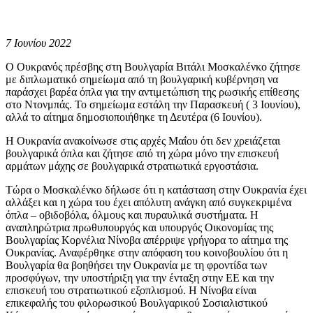
7 Ιουνίου 2022
Ο Ουκρανός πρέσβης στη Βουλγαρία Βιτάλι Μοσκαλένκο ζήτησε
με διπλωματικό σημείωμα από τη βουλγαρική κυβέρνηση να
παράσχει βαρέα όπλα για την αντιμετώπιση της ρωσικής επίθεσης
στο Ντονμπάς. Το σημείωμα εστάλη την Παρασκευή ( 3 Ιουνίου),
αλλά το αίτημα δημοσιοποιήθηκε τη Δευτέρα (6 Ιουνίου).
Η Ουκρανία ανακοίνωσε στις αρχές Μαΐου ότι δεν χρειάζεται
βουλγαρικά όπλα και ζήτησε από τη χώρα μόνο την επισκευή
αρμάτων μάχης σε βουλγαρικά στρατιωτικά εργοστάσια.
Τώρα ο Μοσκαλένκο δήλωσε ότι η κατάσταση στην Ουκρανία έχει
αλλάξει και η χώρα του έχει απόλυτη ανάγκη από συγκεκριμένα
όπλα – οβιδοβόλα, όλμους και πυραυλικά συστήματα. Η
αναπληρώτρια πρωθυπουργός και υπουργός Οικονομίας της
Βουλγαρίας Κορνέλια Νίνοβα απέρριψε γρήγορα το αίτημα της
Ουκρανίας. Αναφέρθηκε στην απόφαση του κοινοβουλίου ότι η
Βουλγαρία θα βοηθήσει την Ουκρανία με τη φροντίδα των
προσφύγων, την υποστήριξη για την ένταξη στην ΕΕ και την
επισκευή του στρατιωτικού εξοπλισμού. Η Νίνοβα είναι
επικεφαλής του φιλορωσικού Βουλγαρικού Σοσιαλιστικού