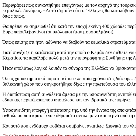
Περιγράφει πως συναντήθηκε επειγόντως με τον αρχηγό της τουρκική
κεμαλικές δυνάμεις. «Αυτό σημαίνει ότι οι Έλληνες θα καταλάβουν 
όπως όπως.
Θα πρέπει να σημειωθεί ότι κατά την εποχή εκείνη 400 χιλιάδες περ
Ευρωπαίοι/λεβαντίνοι (οι υπόλοιποι ήταν μουσουλμάνοι).
Όπως επίσης ότι ήταν αδύνατο να διαβούν τα κεμαλικά στρατεύματ
Γιατί συνέχιζε η κατάσταση κατά την οποία ο Κεμάλ δεν διέθετε ν
Κερατίου, τα παρέλαβε πολύ μετά την υπογραφή της Συνθήκης της 
Ήταν απολύτως λογικό λοιπόν τα σύνορα της Ελλάδας να βρίσκοντα
Όπως χαρακτηριστικά παρατηρεί τα τελευταία χρόνια στις διάφορες 
βαλκανική χώρα που συγκροτήθηκε δίχως την πρωτεύουσα του ελλη
Η διαπίστωση αυτή συνδέεται άμεσα με την υποσυνείδητη αντιπάθεια
εδαφικής περιφέρειας που απετέλεσε και τον ιδρυτικό της πυρήνα.
Υποσυνείδητη αποφυγή επέκτασης της, υπό την έννοια της αποκατάσ
ανθρώπου που κρατεί ένα εύθραυστο αντικείμενο και περνά από τη σ
Και αυτό που ενδόμυχα φοβάται συμβαίνει αναιτίως: ξαφνικά του γλι