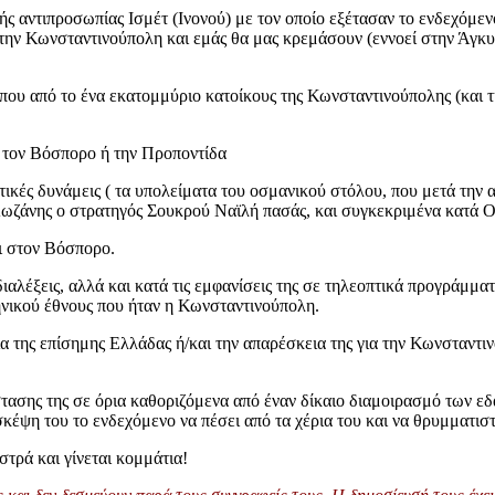
ς αντιπροσωπίας Ισμέτ (Ινονού) με τον οποίο εξέτασαν το ενδεχόμενο 
την Κωνσταντινούπολη και εμάς θα μας κρεμάσουν (εννοεί στην Άγκυρ
ίπου από το ένα εκατομμύριο κατοίκους της Κωνσταντινούπολης (και τ
α τον Βόσπορο ή την Προποντίδα
αυτικές δυνάμεις ( τα υπολείματα του οσμανικού στόλου, που μετά τη
Λωζάνης ο στρατηγός Σουκρού Ναϊλή πασάς, και συγκεκριμένα κατά Ο
ι στον Βόσπορο.
διαλέξεις, αλλά και κατά τις εμφανίσεις της σε τηλεοπτικά προγράμμ
νικού έθνους που ήταν η Κωνσταντινούπολη.
 της επίσημης Ελλάδας ή/και την απαρέσκεια της για την Κωνσταντινο
τασης της σε όρια καθοριζόμενα από έναν δίκαιο διαμοιρασμό των ε
κέψη του το ενδεχόμενο να πέσει από τα χέρια του και να θρυμματιστ
στρά και γίνεται κομμάτια!