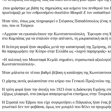
(που γράφτηκε με βάση τις σημειώσεις και κείμενο του πενθερού του 
προετοίμαζε με τον ενθρονισμένο σουλτάνο Μουράτ Ε τον ουσιαστικό
Ήταν τότε, όπως μας πληροφορεί ο Στέφανος Παπαδόπουλος (ένας π
του, που οι Τούρκοι
«Αρχισαν να εγκαταλείπουν την Κωνσταντινούπολη. Έφευγαν στη Μι
στο Καμπάτας για να σταλούν στην απέναντι, τη μικρασιατική ακτή
Η δεύτερη φορά ήταν ακριβώς μετά την καταστροφή της Σμύρνης, ότα
θα παραχωρήσει την Κύπρο στην Ελλάδα ως «λαχνό παρηγοριάς» κα
«Η πολιτική του Μουσταφά Κεμάλ σημαίνει, στρατιωτικά αξιολογούμ
Κωνσταντινούπολη».
Ήταν μάλιστα σε τέτοιο βαθμό βέβαιη η κατάληψη της Κωνσταντινούπ
Ο χάρτης αυτός φυλασσόταν στο κτίριο του Γενικού Προξενείου της 
Η τρίτη φορά ήταν την άνοιξη του 1923 όταν η Διάσκεψη Ειρήνης στ
εξόχως γλαφυρό, στα (ακόμα απαγορευμένα επισήμως στην Τουρκία)
Η Στρατιά του Έβρου που είχε συγκροτήσει ο Πάγκαλος ήταν ένας βέ
γνωστικό δεν τον φοβάσαι, όμως τον μουρλό που θέλει να προχωρήσ