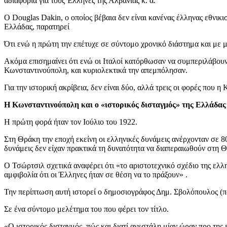
αδιαφορία για τους Έλληνες της Αλβανίας κ. ά.
Ο Douglas Dakin, ο οποίος βέβαια δεν είναι κανένας έλληνας εθνικ
Ελλάδας, παρατηρεί
Ότι ενώ η πρώτη την επέτυχε σε σύντομο χρονικό διάστημα και με 
Ακόμα επισημαίνει ότι ενώ οι Ιταλοί κατόρθωσαν να συμπεριλάβουν 
Κωνσταντινούπολη, και κυριολεκτικά την απεμπόλησαν.
Για την ιστορική ακρίβεια, δεν είναι δύο, αλλά τρεις οι φορές πο
Η Κωνσταντινούπολη και ο «ιστορικός δισταγμός» της Ελλάδας
Η πρώτη φορά ήταν τον Ιούλιο του 1922.
Στη Θράκη την εποχή εκείνη οι ελληνικές δυνάμεις ανέρχονταν σε 
δυνάμεις δεν είχαν πρακτικά τη δυνατότητα να διαπεραιωθούν στη Θ
Ο Τσώρτσιλ σχετικά αναφέρει ότι «το αριστοτεχνικό σχέδιο της ελλ
αμφιβολία ότι οι Έλληνες ήταν σε θέση να το πράξουν» .
Την περίπτωση αυτή ιστορεί ο δημοσιογράφος Δημ. Σβολόπουλος 
Σε ένα σύντομο μελέτημα του που φέρει τον τίτλο.
«Ο ιστορικός δισταγμός, πώς και διατί ανεστάλη μίαν ώραν προ τη