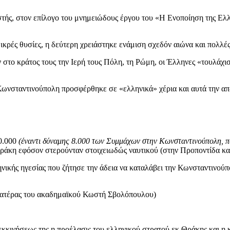
ιστής, στον επίλογο του μνημειώδους έργου του «Η Ενοποίηση της Ελλά
μικρές θυσίες, η δεύτερη χρειάστηκε ενάμιση σχεδόν αιώνα και πολλ
στο κράτος τους την Ιερή τους Πόλη, τη Ρώμη, οι Έλληνες «τουλάχισ
υ η Κωνσταντινούπολη προσφέρθηκε σε «ελληνικά» χέρια και αυτά την α
80.000
(έναντι δύναμης 8.000 των Συμμάχων στην Κωνσταντινούπολη, πο
ράκη εφόσον στερούνταν στοιχειωδώς ναυτικού (στην Προποντίδα και 
ηνικής ηγεσίας που ζήτησε την άδεια να καταλάβει την Κωνσταντινού
(πατέρας του ακαδημαϊκού Κωστή Σβολόπουλου)
ς εκκινήσεως της η προέλασις του ελληνικού στρατού εκ Θράκης και η