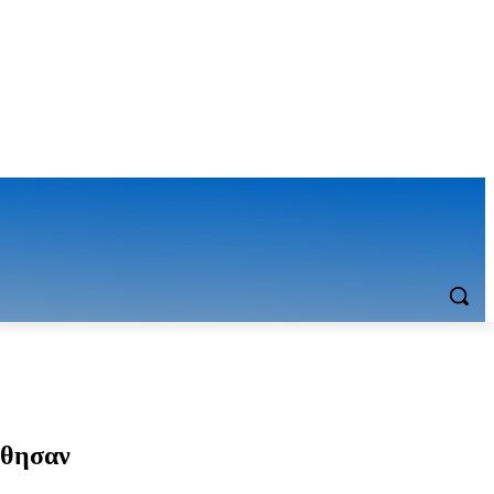
ώθησαν