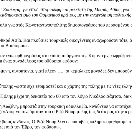
Γ. Σκαλιέρη, γνωστού ιστοριοδίφη και μελετητή της Μικράς Ασίας, γιο
 εκδημοκρατισμό του Οσμανικού κράτους με την αναγνώριση πολιτικής 
ολύ γνωστός Κωνσταντινουπολίτης δημοσιογράφος του περασμένου αι
κρά Ασία. Και πλούσιες τουρκικές οικογένειες αναχωρούσαν τότε, ό
 του Βοσπόρου».
ν ένας αρθρογράφος στο επίσημο όργανο της Κομιντέρν, εκφράζοντας 
ι ένας συνάδελφος του οδύρεται εφόσον:
ενη, αυτοκτονία, γιατί πλέον ….. οι κεμαλικές μονάδες δεν μπορούν 
ολης «ώστε είχε ετοιμαστεί και ο χάρτης της πόλης με τις νέες ελλ
Πόλης μέχρι τη δεκαετία του 60 από τον λόγιο Νικόλαο Δάμτσα, διακ
η Λωζάνη, μπροστά στην τουρκική αδιαλλαξία, κινδύνευε να αποτύχει
 «Απομνημονεύματα» του ο Ριζά Νουρ μπέης (ως δεύτερος στην ιερα
βαιος κίνδυνος. Ο Ριζά Νουρ λέγει επακριβώς «πληροφορηθήκαμε ότι 
ει από τον Έβρο, τον φοβάσαι».