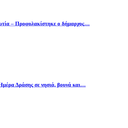
οιωτία – Προφυλακίστηκε ο δήμαρχος…
Ημέρα Δράσης σε νησιά, βουνά και…