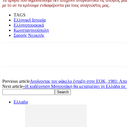
Τα άρθρα που δημοσιεύουμε δεν απηχούν αναγκαστικά τις απόψεις μας 
με το αν τα κρίνουμε ενδιαφέροντα για τους αναγνώστες μας.
TAGS
Ελληνική Ιστορία
Ελληνοτουρκικά
Κωνσταντινούπολη
Σαρρής Νεοκλής
Previous article
Ανοίγοντας τον φάκελο ένταξη στην ΕΟΚ, 1981: Αποκ
Next article
«Η κυβέρνηση Μητσοτάκη θα μετατρέψει τη Ελλάδα σε 
Ελλαδα