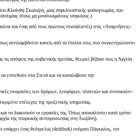
υ του Κλεάνθη Σκαλιέρη, μιας συγκλονιστικής φυσιογνωμίας που
ισοτιμίας στους μη μουσουλμάνους υπηκόους ).
ώνα και ένας από τους πρώτους σοσιαλιστές) στις «Αναμνήσεις»
πως αντιλαμβάνετο κανείς από τα έπιπλα τους που συγκεντρώνοντο
τις απόψεις της σοβιετικής ηγεσίας, θεωρεί βέβαιο πως η Αγγλία
να επιτεθούν στα Στενά και να καταλάβουν την
ηνικές ονομασίες των δρόμων, λεοφόρων, πλατειών και συνοικιών».
εκριμένο στέλεχος της προξενικής υπηρεσίας.
 και να διακοπούν οι εργασίες της. Όπως αποκαλύπτει κατά τρόπο
ρχία της τουρκικής αντιπροσωπίας στη Λωζάνη).
υπάρχει ένας θεότρελος (delifisek) ονόματι Πάγκαλος, τον