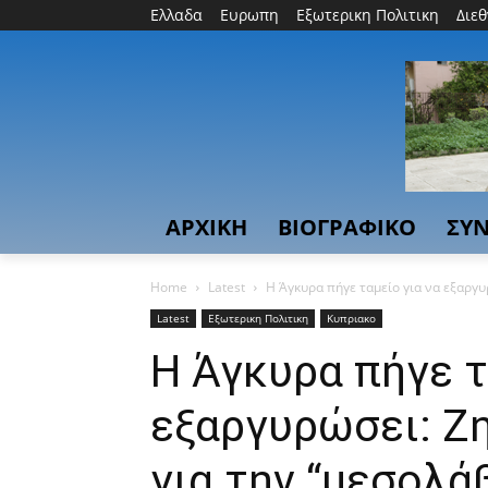
Ελλαδα
Ευρωπη
Εξωτερικη Πολιτικη
Διε
ΑΡΧΙΚΗ
ΒΙΟΓΡΑΦΙΚΟ
ΣΥΝ
Home
Latest
Η Άγκυρα πήγε ταμείο για να εξαργυ
Latest
Εξωτερικη Πολιτικη
Κυπριακο
Η Άγκυρα πήγε τ
εξαργυρώσει: Ζ
για την “μεσολά