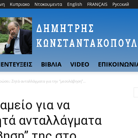
θνη
Κυπριακο
Ντοκουμεντα
English
FRANÇAIS
Русский
ΕΝΤΕΥΞΕΙΣ
ΒΙΒΛΙΑ
VIDEO
ΕΠΙΚΟΙΝΩΝΙ
ρώσει: Ζητά ανταλλάγματα για την “μεσολάβηση”...
αμείο για να
ητά ανταλλάγματα
βηση” της στο