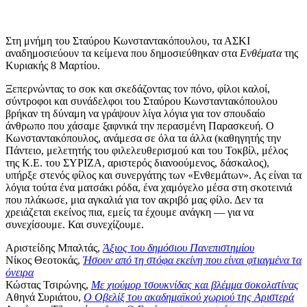
Στη μνήμη του Σταύρου Κωνσταντακόπουλου, τα ΑΣΚΙ
αναδημοσιεύουν τα κείμενα που δημοσιεύθηκαν στα
Ενθέματα
της
Κυριακής 8 Μαρτίου.
Ξεπερνώντας το σοκ και σκεδάζοντας τον πόνο, φίλοι καλοί,
σύντροφοι και συνάδελφοι του Σταύρου Κωνσταντακόπουλου
βρήκαν τη δύναμη να γράψουν λίγα λόγια για τον σπουδαίο
άνθρωπο που χάσαμε ξαφνικά την περασμένη Παρασκευή. Ο
Κωνσταντακόπουλος, ανάμεσα σε όλα τα άλλα (καθηγητής την
Πάντειο, μελετητής του φιλελευθερισμού και του Τοκβίλ, μέλος
της Κ.Ε. του ΣΥΡΙΖΑ, αριστερός διανοούμενος, δάσκαλος),
υπήρξε στενός φίλος και συνεργάτης των «Ενθεμάτων». Ας είναι τα
λόγια τούτα ένα ματσάκι ρόδα, ένα χαμόγελο μέσα στη σκοτεινιά
που πλάκωσε, μια αγκαλιά για τον ακριβό μας φίλο. Δεν τα
χρειάζεται εκείνος πια, εμείς τα έχουμε ανάγκη — για να
συνεχίσουμε. Και συνεχίζουμε.
Αριστείδης Μπαλτάς,
Άξιος του δημόσιου Πανεπιστημίου
Νίκος Θεοτοκάς,
Ήσουν από τη στόφα εκείνη που είναι φτιαγμένα τα
όνειρα
Κώστας Τσιρώνης,
Mε χιούμορ τσουκνίδας και βλέμμα σοκολατίνας
Αθηνά Συριάτου,
Ο Οβελίξ του ακαδημαϊκού χωριού της Αριστερά