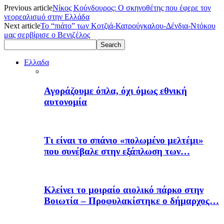
Previous article
Νίκος Κούνδουρος: Ο σκηνοθέτης που έφερε τον
νεορεαλισμό στην Ελλάδα
Next article
Το “πιάτο” των Κοτζιά-Κατρούγκαλου-Δένδια-Ντόκου
μας σερβίρισε ο Βενιζέλος
Ελλαδα
Αγοράζουμε όπλα, όχι όμως εθνική
αυτονομία
Τι είναι το σπάνιο «πολωμένο μελτέμι»
που συνέβαλε στην εξάπλωση των…
Κλείνει το μοιραίο αιολικό πάρκο στην
Βοιωτία – Προφυλακίστηκε ο δήμαρχος…