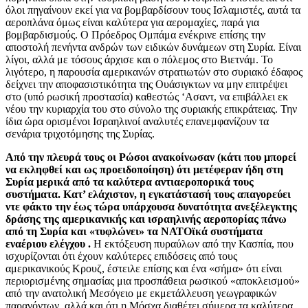
όλοι πηγαίνουν εκεί για να βομβαρδίσουν τους Ισλαμιστές, αυτά τα
αεροπλάνα όμως είναι καλύτερα για αερομαχίες, παρά για
βομβαρδισμούς. Ο Πρόεδρος Ομπάμα ενέκρινε επίσης την
αποστολή πενήντα ανδρών των ειδικών δυνάμεων στη Συρία. Είναι
λίγοι, αλλά με τόσους άρχισε και ο πόλεμος στο Βιετνάμ. Το
λιγότερο, η παρουσία αμερικανών στρατιωτών στο συριακό έδαφος
δείχνει την αποφασιστικότητα της Ουάσιγκτων να μην επιτρέψει
στο (υπό ρωσική προστασία) καθεστώς ‘Ασαντ, να επιβάλλει εκ
νέου την κυριαρχία του στο σύνολο της συριακής επικράτειας. Την
ίδια ώρα ορισμένοι Ισραηλινοί αναλυτές επανεμφανίζουν τα
σενάρια τριχοτόμησης της Συρίας.
Από την πλευρά τους οι Ρώσοι ανακοίνωσαν (κάτι που μπορεί
να εκληφθεί και ως προειδοποίηση) ότι μετέφεραν ήδη στη
Συρία μερικά από τα καλύτερα αντιαεροπορικά τους
συστήματα. Κατ’ ελάχιστον, η εγκατάστασή τους απαγορεύει
ντε φάκτο την έως τώρα υπάρχουσα δυνατότητα ανεξέλεγκτης
δράσης της αμερικανικής και ισραηλινής αεροπορίας πάνω
από τη Συρία και «τυφλώνει» τα ΝΑΤΟϊκά συστήματα
εναέριου ελέγχου .
Η εκτόξευση πυραύλων από την Κασπία, που
ισχυρίζονται ότι έχουν καλύτερες επιδόσεις από τους
αμερικανικούς Κρουζ, έστειλε επίσης και ένα «σήμα» ότι είναι
περιορισμένης σημασίας μια προσπάθεια ρωσικού «αποκλεισμού»
από την ανατολική Μεσόγειο με εκμετάλλευση γεωγραφικών
παραγόντων, αλλά και ότι η Μόσχα διαθέτει σήμερα τα καλύτερα