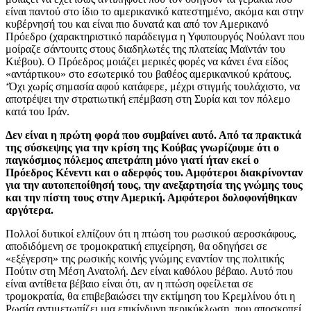
είναι παντού στο ίδιο το αμερικανικό κατεστημένο, ακόμα και στην
κυβέρνησή του και είναι πιο δυνατά και από τον Αμερικανό
Πρόεδρο (χαρακτηριστικό παράδειγμα η Υφυπουργός Νούλαντ που
μοίραζε σάντουιτς στους διαδηλωτές της πλατείας Μαϊντάν του
Κιέβου). Ο Πρόεδρος μοιάζει μερικές φορές να κάνει ένα είδος
«αντάρτικου» στο εσωτερικό του βαθέος αμερικανικού κράτους.
‘Όχι χωρίς σημασία αφού κατάφερε, μέχρι στιγμής τουλάχιστο, να
αποτρέψει την στρατιωτική επέμβαση στη Συρία και τον πόλεμο
κατά του Ιράν.
Δεν είναι η πρώτη φορά που συμβαίνει αυτό. Από τα πρακτικά
της σύσκεψης για την κρίση της Κούβας γνωρίζουμε ότι ο
παγκόσμιος πόλεμος απετράπη μόνο γιατί ήταν εκεί ο
Πρόεδρος Κένεντι και ο αδερφός του. Αμφότεροι διακρίνονταν
για την αυτοπεποίθησή τους, την ανεξαρτησία της γνώμης τους
και την πίστη τους στην Αμερική. Αμφότεροι δολοφονήθηκαν
αργότερα.
Πολλοί δυτικοί ελπίζουν ότι η πτώση του ρωσικού αεροσκάφους,
αποδιδόμενη σε τρομοκρατική επιχείρηση, θα οδηγήσει σε
«εξέγερση» της ρωσικής κοινής γνώμης εναντίον της πολιτικής
Πούτιν στη Μέση Ανατολή. Δεν είναι καθόλου βέβαιο. Αυτό που
είναι αντίθετα βέβαιο είναι ότι, αν η πτώση οφείλεται σε
τρομοκρατία, θα επιβεβαιώσει την εκτίμηση του Κρεμλίνου ότι η
Ρωσία αντιμετωπίζει μια επικίνδυνη περικύκλωση, που αποσκοπεί