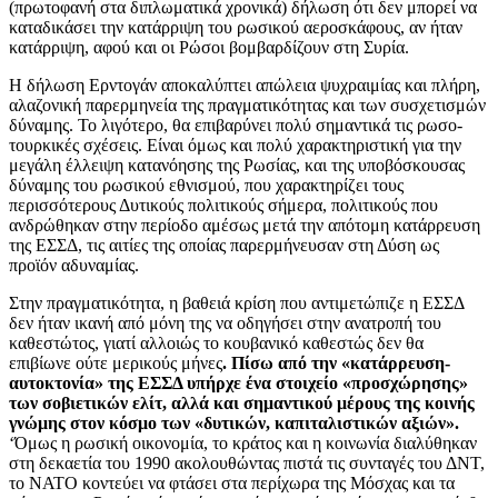
(πρωτοφανή στα διπλωματικά χρονικά) δήλωση ότι δεν μπορεί να
καταδικάσει την κατάρριψη του ρωσικού αεροσκάφους, αν ήταν
κατάρριψη, αφού και οι Ρώσοι βομβαρδίζουν στη Συρία.
Η δήλωση Ερντογάν αποκαλύπτει απώλεια ψυχραιμίας και πλήρη,
αλαζονική παρερμηνεία της πραγματικότητας και των συσχετισμών
δύναμης. Το λιγότερο, θα επιβαρύνει πολύ σημαντικά τις ρωσο-
τουρκικές σχέσεις. Είναι όμως και πολύ χαρακτηριστική για την
μεγάλη έλλειψη κατανόησης της Ρωσίας, και της υποβόσκουσας
δύναμης του ρωσικού εθνισμού, που χαρακτηρίζει τους
περισσότερους Δυτικούς πολιτικούς σήμερα, πολιτικούς που
ανδρώθηκαν στην περίοδο αμέσως μετά την απότομη κατάρρευση
της ΕΣΣΔ, τις αιτίες της οποίας παρερμήνευσαν στη Δύση ως
προϊόν αδυναμίας.
Στην πραγματικότητα, η βαθειά κρίση που αντιμετώπιζε η ΕΣΣΔ
δεν ήταν ικανή από μόνη της να οδηγήσει στην ανατροπή του
καθεστώτος, γιατί αλλοιώς το κουβανικό καθεστώς δεν θα
επιβίωνε ούτε μερικούς μήνες
. Πίσω από την «κατάρρευση-
αυτοκτονία» της ΕΣΣΔ υπήρχε ένα στοιχείο «προσχώρησης»
των σοβιετικών ελίτ, αλλά και σημαντικού μέρους της κοινής
γνώμης στον κόσμο των «δυτικών, καπιταλιστικών αξιών».
‘Όμως η ρωσική οικονομία, το κράτος και η κοινωνία διαλύθηκαν
στη δεκαετία του 1990 ακολουθώντας πιστά τις συνταγές του ΔΝΤ,
το ΝΑΤΟ κοντεύει να φτάσει στα περίχωρα της Μόσχας και τα