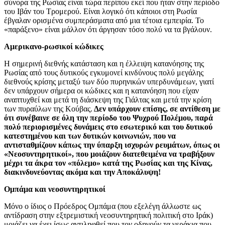
σύνορα της Ρωσίας είναι τώρα περίπου εκεί που ήταν στην περίοδο
του Ιβάν του Τρομερού. Είναι λογικό ότι κάποιοι στη Ρωσία
έβγαλαν ορισμένα συμπεράσματα από μια τέτοια εμπειρία. Το
«παράξενο» είναι μάλλον ότι άργησαν τόσο πολύ να τα βγάλουν.
Αμερικανο-ρωσικοί κώδικες
Η σημερινή διεθνής κατάσταση και η έλλειψη κατανόησης της
Ρωσίας από τους δυτικούς εγκυμονεί κινδύνους πολύ μεγάλης
διεθνούς κρίσης μεταξύ των δύο πυρηνικών υπερδυνάμεων, γιατί
δεν υπάρχουν σήμερα οι κώδικες και η κατανόηση που είχαν
αναπτυχθεί και μετά τη διάσκεψη της Γιάλτας και μετά την κρίση
των πυραύλων της Κούβας.
Δεν υπάρχουν επίσης, σε αντίθεση με
ότι συνέβαινε σε όλη την περίοδο του Ψυχρού Πολέμου, παρά
πολύ περιορισμένες δυνάμεις στο εσωτερικό και του δυτικού
κατεστημένου και των δυτικών κοινωνιών, που να
αντισταθμίζουν κάπως την ύπαρξη ισχυρών ρευμάτων, όπως οι
«Νεοσυντηρητικοί», που μοιάζουν διατεθειμένα να τραβήξουν
μέχρι τα άκρα τον «πόλεμο» κατά της Ρωσίας και της Κίνας,
διακινδυνεύοντας ακόμα και την Αποκάλυψη!
Ομπάμα και νεοσυντηρητικοί
Μόνο ο ίδιος ο Πρόεδρος Ομπάμα (που εξελέγη άλλωστε ως
αντίδραση στην εξτρεμιστική νεοσυντηρητική πολιτική στο Ιράκ)
μοιάζει να έχει ίσως αντιληφθεί που τον οδηγούν τα γεράκια που