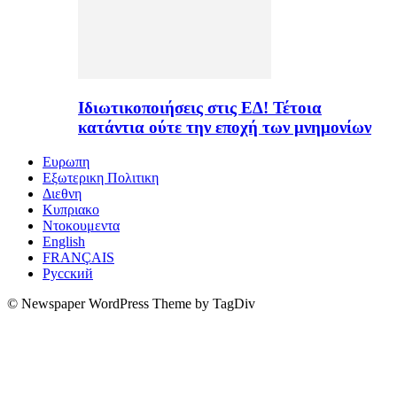
Ιδιωτικοποιήσεις στις ΕΔ! Τέτοια
κατάντια ούτε την εποχή των μνημονίων
Ευρωπη
Εξωτερικη Πολιτικη
Διεθνη
Κυπριακο
Ντοκουμεντα
English
FRANÇAIS
Русский
© Newspaper WordPress Theme by TagDiv