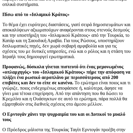
οπλικά συστήματα.
Πίσω από το «Ισλαμικό Κράτος»
Το θέμα έχει ευρύτερες διαστάσεις, γιατί σειρά δημοσιευμάτων και
αποκαλύψεων αξιωματούχων αναφέρονται στους στενούς δεσμούς
και την υποστήριξη του «Ισλαμικού Κράτους» από την Τουρκία, το
Κατάρ και τη Σαουδική Αραβία. Για τους Ρώσους, υποστηρίζουν
διπλωματικές πηγές, δεν χωρά σοβαρή αμφιβολία και για τις
σχέσεις του με δυτικές υπηρεσίες, ενώ και ο ρόλος και η στάση του
Ισραήλ τους δημιουργεί ερωτηματικά.
Προφανώς, δύσκολα γίνεται πιστευτό ότι ένας μεμονωμένος
«οπλαρχηγός» του «Ισλαμικού Κράτους» πήρε την απόφαση να
πλήξει ένα ρωσικό αεροπλάνο με περισσότερους από 200
επιβάτες και δεν το είπε σε κανένα.
Το ερώτημα είναι ποιος και τι
γνώριζε, ποιος ενδεχομένως αποφάσισε ή, καλύτερα, άφησε να
γίνει μια τέτοια επιχείρηση. Από την απάντηση που θα δώσει το
Κρεμλίνο και η Ουάσιγκτων σε αυτό το ερώτημα, πάρα πολλά θα
εξαρτηθούν στις διεθνείς σχέσεις στο άμεσο μέλλον.
Ο Ερντογάν χάνει την ψυχραιμία του και οι Δυτικοί το μυαλό
τους
Ο Πρόεδρος μάλιστα της Τουρκίας Ταγίπ Ερντογάν προέβη στην