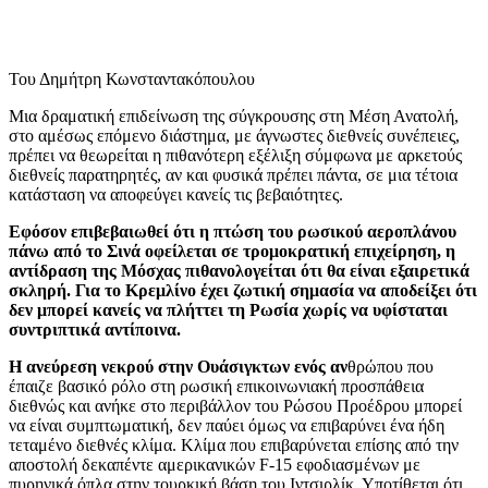
Του Δημήτρη Κωνσταντακόπουλου
Μια δραματική επιδείνωση της σύγκρουσης στη Μέση Ανατολή,
στο αμέσως επόμενο διάστημα, με άγνωστες διεθνείς συνέπειες,
πρέπει να θεωρείται η πιθανότερη εξέλιξη σύμφωνα με αρκετούς
διεθνείς παρατηρητές, αν και φυσικά πρέπει πάντα, σε μια τέτοια
κατάσταση να αποφεύγει κανείς τις βεβαιότητες.
Εφόσον επιβεβαιωθεί ότι η πτώση του ρωσικού αεροπλάνου
πάνω από το Σινά οφείλεται σε τρομοκρατική επιχείρηση, η
αντίδραση της Μόσχας πιθανολογείται ότι θα είναι εξαιρετικά
σκληρή. Για το Κρεμλίνο έχει ζωτική σημασία να αποδείξει ότι
δεν μπορεί κανείς να πλήττει τη Ρωσία χωρίς να υφίσταται
συντριπτικά αντίποινα.
Η ανεύρεση νεκρού στην Ουάσιγκτων ενός αν
θρώπου που
έπαιζε βασικό ρόλο στη ρωσική επικοινωνιακή προσπάθεια
διεθνώς και ανήκε στο περιβάλλον του Ρώσου Προέδρου μπορεί
να είναι συμπτωματική, δεν παύει όμως να επιβαρύνει ένα ήδη
τεταμένο διεθνές κλίμα. Κλίμα που επιβαρύνεται επίσης από την
αποστολή δεκαπέντε αμερικανικών F-15 εφοδιασμένων με
πυρηνικά όπλα στην τουρκική βάση του Ιντσιρλίκ. Υποτίθεται ότι