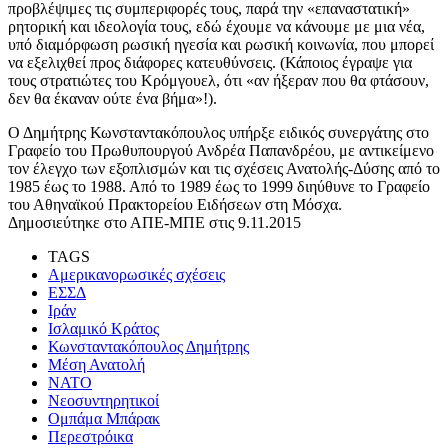
προβλέψιμες τις συμπεριφορές τους, παρά την «επαναστατική»
ρητορική και ιδεολογία τους, εδώ έχουμε να κάνουμε με μια νέα,
υπό διαμόρφωση ρωσική ηγεσία και ρωσική κοινωνία, που μπορεί
να εξελιχθεί προς διάφορες κατευθύνσεις. (Κάποιος έγραψε για
τους στρατιώτες του Κρόμγουελ, ότι «αν ήξεραν που θα φτάσουν,
δεν θα έκαναν ούτε ένα βήμα»!).
Ο Δημήτρης Κωνσταντακόπουλος υπήρξε ειδικός συνεργάτης στο
Γραφείο του Πρωθυπουργού Ανδρέα Παπανδρέου, με αντικείμενο
τον έλεγχο των εξοπλισμών και τις σχέσεις Ανατολής-Δύσης από το
1985 έως το 1988. Από το 1989 έως το 1999 διηύθυνε το Γραφείο
του Αθηναϊκού Πρακτορείου Ειδήσεων στη Μόσχα.
Δημοσιεύτηκε στο ΑΠΕ-ΜΠΕ στις 9.11.2015
TAGS
Αμερικανορωσικές σχέσεις
ΕΣΣΔ
Ιράν
Ισλαμικό Κράτος
Κωνσταντακόπουλος Δημήτρης
Μέση Ανατολή
ΝΑΤΟ
Νεοσυντηρητικοί
Ομπάμα Μπάρακ
Περεστρόικα