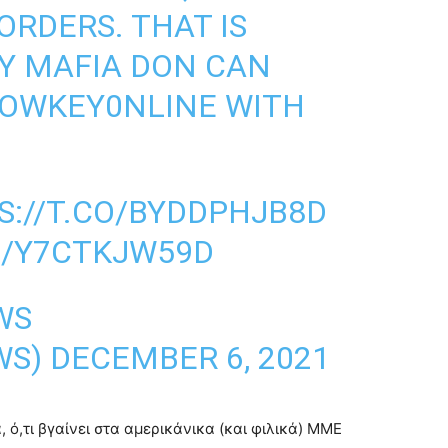
ORDERS. THAT IS
Y MAFIA DON CAN
OWKEY0NLINE
WITH
S://T.CO/BYDDPHJB8D
M/Y7CTKJW59D
WS
WS)
DECEMBER 6, 2021
 ό,τι βγαίνει στα αμερικάνικα (και φιλικά) ΜΜΕ