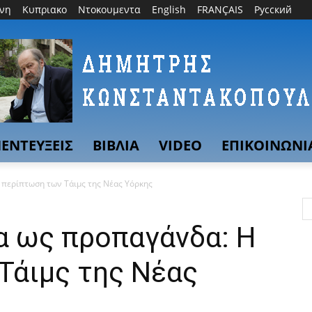
θνη
Κυπριακο
Ντοκουμεντα
English
FRANÇAIS
Русский
ΕΝΤΕΥΞΕΙΣ
ΒΙΒΛΙΑ
VIDEO
ΕΠΙΚΟΙΝΩΝΙ
 περίπτωση των Τάιμς της Νέας Υόρκης
α ως προπαγάνδα: Η
Τάιμς της Νέας