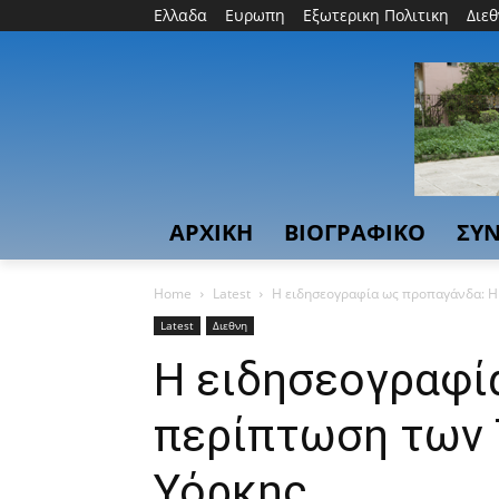
Ελλαδα
Ευρωπη
Εξωτερικη Πολιτικη
Διε
ΑΡΧΙΚΗ
ΒΙΟΓΡΑΦΙΚΟ
ΣΥΝ
Home
Latest
Η ειδησεογραφία ως προπαγάνδα: Η
Latest
Διεθνη
Η ειδησεογραφί
περίπτωση των 
Υόρκης