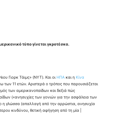
μερικανικό τύπο γίνεται γκροτέσκα.
ιου Γιορκ Τάιμς» (NYT). Και οι
ΗΠΑ
και η
Κίνα
ω των 11 ετών. Αριστερά ο τρόπος που παρουσιάζεται
ασμός των αμερικανοπαίδων και δεξιά πώς
αίδων («ανησυχίες των γονιών για την ασφάλεια των
ριο η γλώσσα (απαλλαγή από την αρρώστια, ανησυχία
ερου κινδύνου, θετική αφήγηση από τη μία |