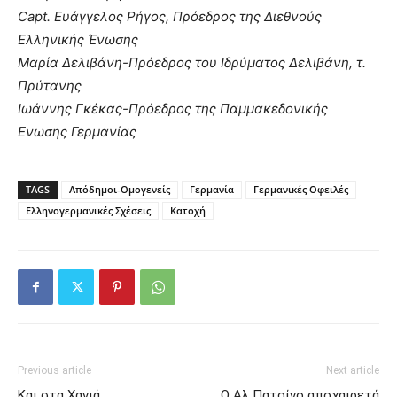
Capt. Ευάγγελος Ρήγος, Πρόεδρος της Διεθνούς
Ελληνικής Ένωσης
Μαρία Δελιβάνη-Πρόεδρος του Ιδρύματος Δελιβάνη, τ.
Πρύτανης
Ιωάννης Γκέκας-Πρόεδρος της Παμμακεδονικής
Ενωσης Γερμανίας
TAGS
Απόδημοι-Ομογενείς
Γερμανία
Γερμανικές Οφειλές
Ελληνογερμανικές Σχέσεις
Κατοχή
Previous article
Next article
Και στα Χανιά
Ο Αλ Πατσίνο αποχαιρετά