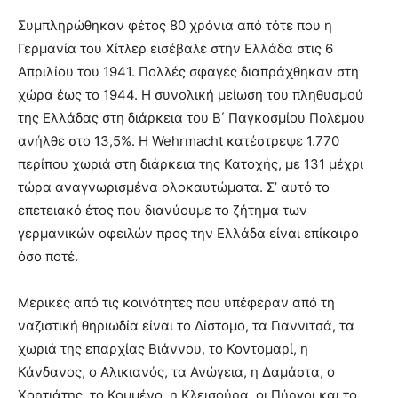
Συμπληρώθηκαν φέτος 80 χρόνια από τότε που η
Γερμανία του Χίτλερ εισέβαλε στην Ελλάδα στις 6
Απριλίου του 1941. Πολλές σφαγές διαπράχθηκαν στη
χώρα έως το 1944. Η συνολική μείωση του πληθυσμού
της Ελλάδας στη διάρκεια του Β΄ Παγκοσμίου Πολέμου
ανήλθε στο 13,5%. Η Wehrmacht κατέστρεψε 1.770
περίπου χωριά στη διάρκεια της Κατοχής, με 131 μέχρι
τώρα αναγνωρισμένα ολοκαυτώματα. Σ’ αυτό το
επετειακό έτος που διανύουμε το ζήτημα των
γερμανικών οφειλών προς την Ελλάδα είναι επίκαιρο
όσο ποτέ.
Μερικές από τις κοινότητες που υπέφεραν από τη
ναζιστική θηριωδία είναι το Δίστομο, τα Γιαννιτσά, τα
χωριά της επαρχίας Βιάννου, το Κοντομαρί, η
Κάνδανος, ο Αλικιανός, τα Ανώγεια, η Δαμάστα, ο
Χορτιάτης, το Κομμένο, η Κλεισούρα, οι Πύργοι και το