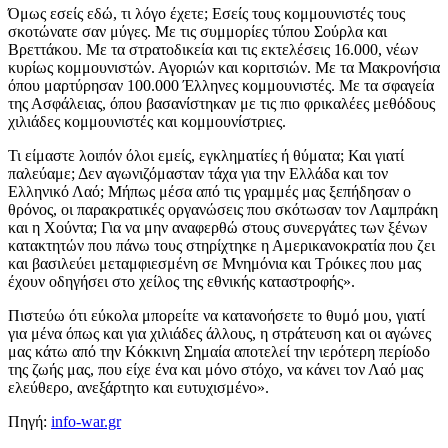
Όμως εσείς εδώ, τι λόγο έχετε; Εσείς τους κομμουνιστές τους
σκοτώνατε σαν μύγες. Με τις συμμορίες τύπου Σούρλα και
Βρεττάκου. Με τα στρατοδικεία και τις εκτελέσεις 16.000, νέων
κυρίως κομμουνιστών. Αγοριών και κοριτσιών. Με τα Μακρονήσια
όπου μαρτύρησαν 100.000 Έλληνες κομμουνιστές. Με τα σφαγεία
της Ασφάλειας, όπου βασανίστηκαν με τις πιο φρικαλέες μεθόδους
χιλιάδες κομμουνιστές και κομμουνίστριες.
Τι είμαστε λοιπόν όλοι εμείς, εγκληματίες ή θύματα; Και γιατί
παλεύαμε; Δεν αγωνιζόμασταν τάχα για την Ελλάδα και τον
Ελληνικό Λαό; Μήπως μέσα από τις γραμμές μας ξεπήδησαν ο
θρόνος, οι παρακρατικές οργανώσεις που σκότωσαν τον Λαμπράκη
και η Χούντα; Για να μην αναφερθώ στους συνεργάτες των ξένων
κατακτητών που πάνω τους στηρίχτηκε η Αμερικανοκρατία που ζει
και βασιλεύει μεταμφιεσμένη σε Μνημόνια και Τρόικες που μας
έχουν οδηγήσει στο χείλος της εθνικής καταστροφής».
Πιστεύω ότι εύκολα μπορείτε να κατανοήσετε το θυμό μου, γιατί
για μένα όπως και για χιλιάδες άλλους, η στράτευση και οι αγώνες
μας κάτω από την Κόκκινη Σημαία αποτελεί την ιερότερη περίοδο
της ζωής μας, που είχε ένα και μόνο στόχο, να κάνει τον Λαό μας
ελεύθερο, ανεξάρτητο και ευτυχισμένο».
Πηγή:
info-war.gr