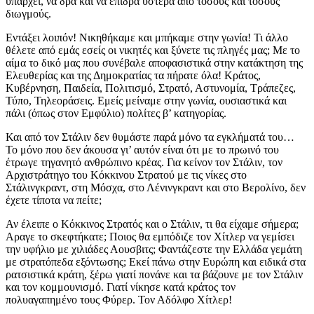
υπάρχει, να δρα και να επιδρά ύστερα από τόσους και τόσους
διωγμούς.
Εντάξει λοιπόν! Νικηθήκαμε και μπήκαμε στην γωνία! Τι άλλο
θέλετε από εμάς εσείς οι νικητές και ξύνετε τις πληγές μας; Με το
αίμα το δικό μας που συνέβαλε αποφασιστικά στην κατάκτηση της
Ελευθερίας και της Δημοκρατίας τα πήρατε όλα! Κράτος,
Κυβέρνηση, Παιδεία, Πολιτισμό, Στρατό, Αστυνομία, Τράπεζες,
Τύπο, Τηλεοράσεις. Εμείς μείναμε στην γωνία, ουσιαστικά και
πάλι (όπως στον Εμφύλιο) πολίτες β’ κατηγορίας.
Και από τον Στάλιν δεν θυμάστε παρά μόνο τα εγκλήματά του…
Το μόνο που δεν άκουσα γι’ αυτόν είναι ότι με το πρωινό του
έτρωγε τηγανητό ανθρώπινο κρέας. Για κείνον τον Στάλιν, τον
Αρχιστράτηγο του Κόκκινου Στρατού με τις νίκες στο
Στάλινγκραντ, στη Μόσχα, στο Λένινγκραντ και στο Βερολίνο, δεν
έχετε τίποτα να πείτε;
Αν έλειπε ο Κόκκινος Στρατός και ο Στάλιν, τι θα είχαμε σήμερα;
Αραγε το σκεφτήκατε; Ποιος θα εμπόδιζε τον Χίτλερ να γεμίσει
την υφήλιο με χιλιάδες Αουσβιτς; Φαντάζεστε την Ελλάδα γεμάτη
με στρατόπεδα εξόντωσης; Εκεί πάνω στην Ευρώπη και ειδικά στα
ρατσιστικά κράτη, ξέρω γιατί πονάνε και τα βάζουνε με τον Στάλιν
και τον κομμουνισμό. Γιατί νίκησε κατά κράτος τον
πολυαγαπημένο τους Φύρερ. Τον Αδόλφο Χίτλερ!