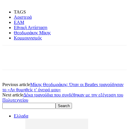
TAGS
Αριστερά
ΕΑΜ
Εθνική Αντίσταση
Θεοδωράκης Μίκης
Κομμουνισμός
Previous article
Μίκης Θεοδωράκης: Όταν οι Beatles τραγούδησαν
το «Αν θυμηθείς τ’ όνειρό μου»
Next article
Δέκα τραγούδια που συνδέθηκαν με την εξέγερση του
Πολυτεχνείου
Ελλαδα