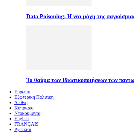
Data Poisoning: Η νέα μάχη της παγκόσμι
Το θαύμα των Ιδιωτικοποιήσεων των παντ
Ευρωπη
Εξωτερικη Πολιτικη
Διεθνη
Κυπριακο
Ντοκουμεντα
English
FRANÇAIS
Русский