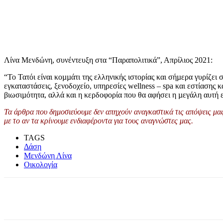
Λίνα Μενδώνη, συνέντευξη στα “Παραπολιτικά”, Απρίλιος 2021:
“Το Τατόι είναι κοµµάτι της ελληνικής ιστορίας και σήµερα γυρίζει 
εγκαταστάσεις, ξενοδοχείο, υπηρεσίες wellness – spa και εστίασης 
βιωσιµότητα, αλλά και η κερδοφορία που θα αφήσει η µεγάλη αυτή
Τα άρθρα που δημοσιεύουμε δεν απηχούν αναγκαστικά τις απόψεις μας 
με το αν τα κρίνουμε ενδιαφέροντα για τους αναγνώστες μας.
TAGS
Δάση
Μενδώνη Λίνα
Οικολογία