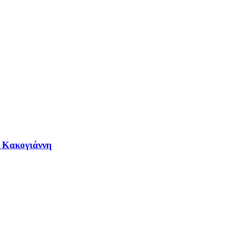
η Κακογιάννη