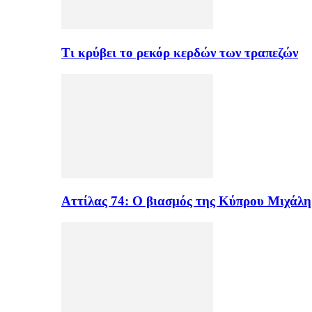
Τι κρύβει το ρεκόρ κερδών των τραπεζών
Αττίλας 74: Ο βιασμός της Κύπρου Μιχάλ