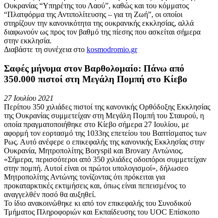
Ουκρανίας “Υπηρέτης του Λαού”, καθώς και του κόμματος
“Πλατφόρμα της Αντιπολίτευσης – για τη Ζωή”, οι οποίοι
στηρίζουν την κανονικότητα της ουκρανικής εκκλησίας, αλλά
διαφωνούν ως προς τον βαθμό της πίεσης που ασκείται σήμερα
στην εκκλησία.
Διαβάστε τη συνέχεια στο
kosmodromio.gr
Σαφές μήνυμα στον Βαρθολομαίο: Πάνω από
350.000 πιστοί στη Μεγάλη Πομπή στο Κίεβο
27 Ιουλίου 2021
Περίπου 350 χιλιάδες πιστοί της κανονικής Ορθόδοξης Εκκλησίας
της Ουκρανίας συμμετείχαν στη Μεγάλη Πομπή του Σταυρού, η
οποία πραγματοποιήθηκε στο Κίεβο σήμερα 27 Ιουλίου, με
αφορμή τον εορτασμό της 1033ης επετείου του Βαπτίσματος των
Ρως. Αυτό ανέφερε ο επικεφαλής της κανονικής Εκκλησίας στην
Ουκρανία, Μητροπολίτης Boryspil και Brovary Αντώνιος.
«Σήμερα, περισσότεροι από 350 χιλιάδες οδοιπόροι συμμετείχαν
στην πομπή. Αυτοί είναι οι πρώτοι υπολογισμοί», δήλωσεο
Μητροπολίτης Αντώνης τονίζοντας ότι πρόκειται για
προκαταρκτικές εκτιμήσεις και, όπως είναι πεπεισμένος το
αναγγελθέν ποσό θα αυξηθεί.
Το ίδιο ανακοινώθηκε κι από τον επικεφαλής του Συνοδικού
Τμήματος Πληροφοριών και Εκπαίδευσης του UOC Επίσκοπο