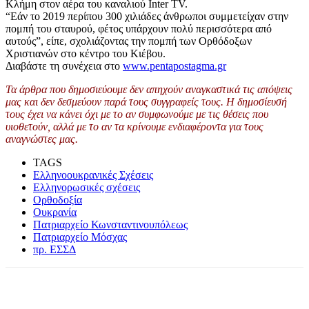
Κλήμη στον αέρα του καναλιού Inter TV.
“Εάν το 2019 περίπου 300 χιλιάδες άνθρωποι συμμετείχαν στην
πομπή του σταυρού, φέτος υπάρχουν πολύ περισσότερα από
αυτούς”, είπε, σχολιάζοντας την πομπή των Ορθόδοξων
Χριστιανών στο κέντρο του Κιέβου.
Διαβάστε τη συνέχεια στο
www.pentapostagma.gr
Τα άρθρα που δημοσιεύουμε δεν απηχούν αναγκαστικά τις απόψεις
μας και δεν δεσμεύουν παρά τους συγγραφείς τους. Η δημοσίευσή
τους έχει να κάνει όχι με το αν
συμφωνούμε
με τις θέσεις που
υιοθετούν, αλλά με το αν τα κρίνουμε ενδιαφέροντα για τους
αναγνώστες μας.
TAGS
Ελληνοουκρανικές Σχέσεις
Ελληνορωσικές σχέσεις
Ορθοδοξία
Ουκρανία
Πατριαρχείο Κωνσταντινουπόλεως
Πατριαρχείο Μόσχας
πρ. ΕΣΣΔ