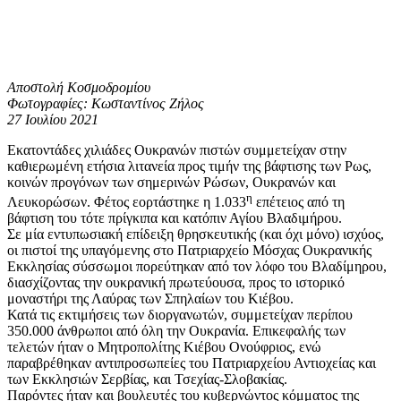
Αποστολή Κοσμοδρομίου
Φωτογραφίες: Κωσταντίνος Ζήλος
27 Ιουλίου 2021
Εκατοντάδες χιλιάδες Ουκρανών πιστών συμμετείχαν στην
καθιερωμένη ετήσια λιτανεία προς τιμήν της βάφτισης των Ρως,
κοινών προγόνων των σημερινών Ρώσων, Ουκρανών και
η
Λευκορώσων. Φέτος εορτάστηκε η 1.033
επέτειος από τη
βάφτιση του τότε πρίγκιπα και κατόπιν Αγίου Βλαδιμήρου.
Σε μία εντυπωσιακή επίδειξη θρησκευτικής (και όχι μόνο) ισχύος,
οι πιστοί της υπαγόμενης στο Πατριαρχείο Μόσχας Ουκρανικής
Εκκλησίας σύσσωμοι πορεύτηκαν από τον λόφο του Βλαδίμηρου,
διασχίζοντας την ουκρανική πρωτεύουσα, προς το ιστορικό
μοναστήρι της Λαύρας των Σπηλαίων του Κιέβου.
Κατά τις εκτιμήσεις των διοργανωτών, συμμετείχαν περίπου
350.000 άνθρωποι από όλη την Ουκρανία. Επικεφαλής των
τελετών ήταν ο Μητροπολίτης Κιέβου Ονούφριος, ενώ
παραβρέθηκαν αντιπροσωπείες του Πατριαρχείου Αντιοχείας και
των Εκκλησιών Σερβίας, και Τσεχίας-Σλοβακίας.
Παρόντες ήταν και βουλευτές του κυβερνώντος κόμματος της