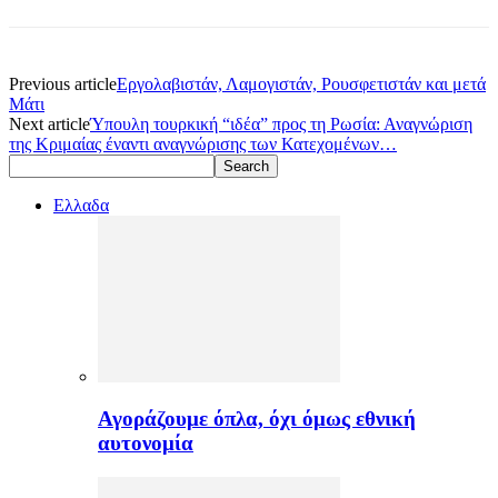
Previous article
Εργολαβιστάν, Λαμογιστάν, Ρουσφετιστάν και μετά
Μάτι
Next article
Ύπουλη τουρκική “ιδέα” προς τη Ρωσία: Αναγνώριση
της Κριμαίας έναντι αναγνώρισης των Κατεχομένων…
Ελλαδα
Αγοράζουμε όπλα, όχι όμως εθνική
αυτονομία