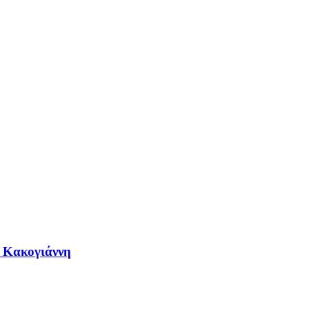
η Κακογιάννη