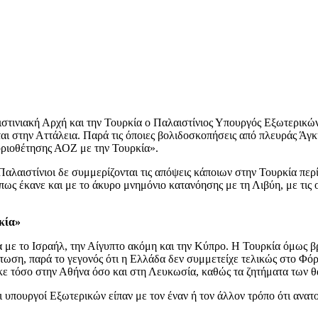
τινιακή Αρχή και την Τουρκία ο Παλαιστίνιος Υπουργός Εξωτερικών
 στην Αττάλεια. Παρά τις όποιες βολιδοσκοπήσεις από πλευράς Άγκυ
οριοθέτησης ΑΟΖ με την Τουρκία».
 Παλαιστίνιοι δε συμμερίζονται τις απόψεις κάποιων στην Τουρκία πε
ως έκανε και με το άκυρο μνημόνιο κατανόησης με τη Λιβύη, με τις 
κία»
με το Ισραήλ, την Αίγυπτο ακόμη και την Κύπρο. Η Τουρκία όμως βρί
πτωση, παρά το γεγονός ότι η Ελλάδα δεν συμμετείχε τελικώς στο 
ηκε τόσο στην Αθήνα όσο και στη Λευκωσία, καθώς τα ζητήματα των 
ένοι υπουργοί Εξωτερικών είπαν με τον έναν ή τον άλλον τρόπο ότι ανα