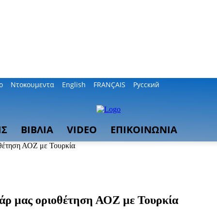
ο
Ντοκουμεντα
English
FRANÇAIS
Русский
ΙΣ
ΒΙΒΛΙΑ
VIDEO
ΕΠΙΚΟΙΝΩΝΙΑ
οθέτηση ΑΟΖ με Τουρκία
τάρ μας οριοθέτηση ΑΟΖ με Τουρκία