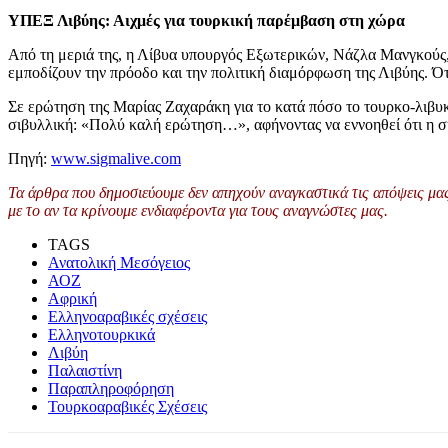
ΥΠΕΞ Λιβύης: Αιχμές για τουρκική παρέμβαση στη χώρα
Από τη μεριά της, η Λίβυα υπουργός Εξωτερικών, Νάζλα Μανγκούς, 
εμποδίζουν την πρόοδο και την πολιτική διαμόρφωση της Λιβύης. Ότ
Σε ερώτηση της Μαρίας Ζαχαράκη για το κατά πόσο το τουρκο-λιβυκό 
σιβυλλική: «Πολύ καλή ερώτηση…», αφήνοντας να εννοηθεί ότι η σ
Πηγή:
www.sigmalive.com
Τα άρθρα που δημοσιεύουμε δεν απηχούν αναγκαστικά τις απόψεις μας 
με το αν τα κρίνουμε ενδιαφέροντα για τους αναγνώστες μας.
TAGS
Ανατολική Μεσόγειος
ΑΟΖ
Αφρική
Ελληνοαραβικές σχέσεις
Ελληνοτουρκικά
Λιβύη
Παλαιστίνη
Παραπληροφόρηση
Τουρκοαραβικές Σχέσεις