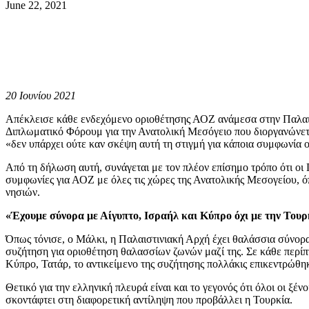
June 22, 2021
20 Ιουνίου 2021
Απέκλεισε κάθε ενδεχόμενο οριοθέτησης ΑΟΖ ανάμεσα στην Παλαισ
Διπλωματικό Φόρουμ για την Ανατολική Μεσόγειο που διοργανώνεται
«δεν υπάρχει ούτε καν σκέψη αυτή τη στιγμή για κάποια συμφωνία 
Από τη δήλωση αυτή, συνάγεται με τον πλέον επίσημο τρόπο ότι οι
συμφωνίες για ΑΟΖ με όλες τις χώρες της Ανατολικής Μεσογείου, όπ
νησιών.
«Έχουμε σύνορα με Αίγυπτο, Ισραήλ και Κύπρο όχι με την Τουρ
Όπως τόνισε, ο Μάλκι, η Παλαιστινιακή Αρχή έχει θαλάσσια σύνορα 
συζήτηση για οριοθέτηση θαλασσίων ζωνών μαζί της. Σε κάθε περί
Κύπρο, Τατάρ, το αντικείμενο της συζήτησης πολλάκις επικεντρώθ
Θετικό για την ελληνική πλευρά είναι και το γεγονός ότι όλοι οι ξ
σκοντάφτει στη διαφορετική αντίληψη που προβάλλει η Τουρκία.