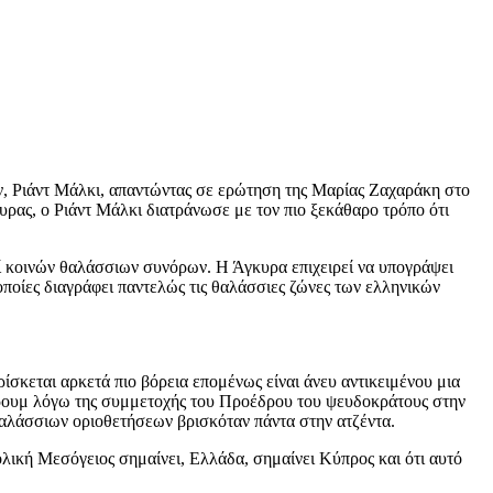
, Ριάντ Μάλκι, απαντώντας σε ερώτηση της Μαρίας Ζαχαράκη στο
ρας, ο Ριάντ Μάλκι διατράνωσε με τον πιο ξεκάθαρο τρόπο ότι
ρί κοινών θαλάσσιων συνόρων. Η Άγκυρα επιχειρεί να υπογράψει
οποίες διαγράφει παντελώς τις θαλάσσιες ζώνες των ελληνικών
σκεται αρκετά πιο βόρεια επομένως είναι άνευ αντικειμένου μια
Φόρουμ λόγω της συμμετοχής του Προέδρου του ψευδοκράτους στην
θαλάσσιων οριοθετήσεων βρισκόταν πάντα στην ατζέντα.
τολική Μεσόγειος σημαίνει, Ελλάδα, σημαίνει Κύπρος και ότι αυτό