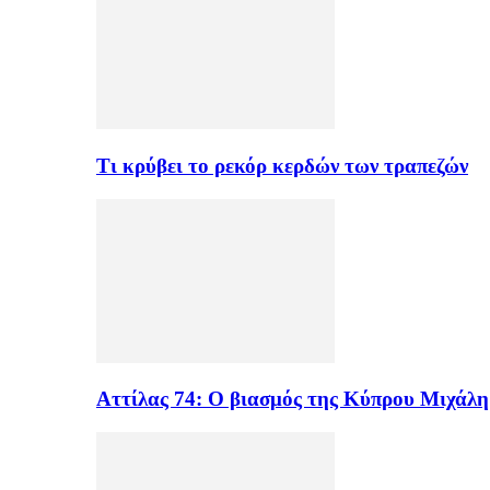
Τι κρύβει το ρεκόρ κερδών των τραπεζών
Αττίλας 74: Ο βιασμός της Κύπρου Μιχάλ