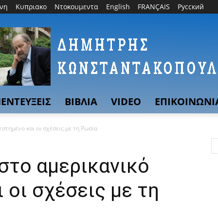
θνη
Κυπριακο
Ντοκουμεντα
English
FRANÇAIS
Русский
ΕΝΤΕΥΞΕΙΣ
ΒΙΒΛΙΑ
VIDEO
ΕΠΙΚΟΙΝΩΝΙ
εστημένο και οι σχέσεις με τη Ρωσία
στο αμερικανικό
 οι σχέσεις με τη