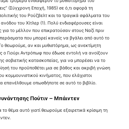
αμε τρομερά ενδιαφέρον το μυθιστόρημα του
ις” (Σύγχρονη Εποχή, 1985) σε ό,τι αφορά τη
πολιτικής του Ρούζβελτ και τα τραγικά σφάλματα του
 ανόδου του Χίτλερ (1). Πολύ ενδιαφέρουσες είναι
ς για το μέλλον που επικρατούσαν στους Ναζί πριν
μπεράσματα που μπορεί κανείς να βγάλει από αυτό το
. Το θεωρούμε, αν και μυθιστόρημα, ως ανεκτίμητη
ιος ο Γιούρι Αντρόπωφ που έδωσε εντολή να ανοίξουν
ς σοβιετικής κατασκοπείας, για να μπορέσει να το
ίησή του προϋποθέτει μια σε βάθος και ακριβή γνώση
ου κομμουνιστικού κινήματος, που ελάχιστοι
α επανέλθουμε οπωσδήποτε σε αυτό το βιβλίο.
 συνάντησης Πούτιν – Μπάιντεν
α το θέμα αυτό γιατί θεωρούμε εξαιρετικά κρίσιμη τη
ντεν.