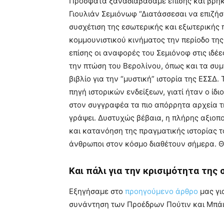
Πρόσφατα ξαναδιαβάσαμε επίσης και βρήκ
Γιουλιάν Σεμιόνωφ “Διατάσσεσαι να επιζήσε
συσχέτιση της εσωτερικής και εξωτερικής 
κομμουνιστικού κινήματος την περίοδο της
επίσης οι αναφορές του Σεμιόνοφ στις ιδέε
την πτώση του Βερολίνου, όπως και τα συ
βιβλίο για την “μυστική” ιστορία της ΕΣΣΔ
πηγή ιστορικών ενδείξεων, γιατί ήταν ο ίδ
στον συγγραφέα τα πιο απόρρητα αρχεία τη
γράψει. Δυστυχώς βέβαια, η πλήρης αξιοπο
και κατανόηση της πραγματικής ιστορίας τ
άνθρωποι στον κόσμο διαθέτουν σήμερα. Θ
Και πάλι για την κρισιμότητα της
Eξηγήσαμε στο
προηγούμενο άρθρο
μας γι
συνάντηση των Προέδρων Πούτιν και Μπάι