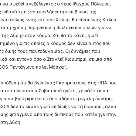
ει να αφεθεί ανεξέλεγκτος ο νέος Ψυχρός Πόλεμος,
ς πιθανότητες να απειλήσει την επιβίωση της
ναι απλώς ένας κλόουν-Χίτλερ, θα είναι ένας Χίτλερ
αι τη χρήση πυρηνικών ή βιολογικών όπλων για να
 της Δύσης στον κόσμο. Και θα το κάνει, γιατί
ημένο για τις οποίες ο κόσμος δεν είναι αυτός που
ς δικής τους παντοδυναμίας. Οι δυνάμεις που
ικά και έντονα όσο ο Στάνλεϊ Κιούμπρικ, σε μια από
 “SOS Πεντάγωνο καλεί Μόσχα”.
υπόθεση ότι θα βγει ένας Γκορμπατσόφ στις ΗΠΑ που
μα του τελευταίου Σοβιετικού ηγέτη, χρειάζεται να
για να βρει μιμητές σε οποιαδήποτε μεγάλη δύναμη.
ΣΔ δεν το έκανε γιατί επιδίωξε να τη διαλύσει, αλλά
ισης φτιαγμένο από τους δυτικούς που κατέληγε στην
στη Δύση.