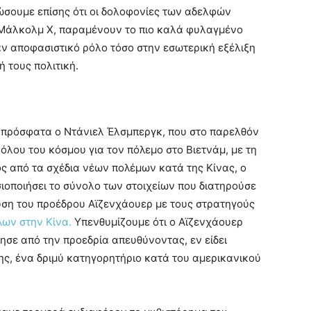
ώσουμε επίσης ότι οι δολοφονίες των αδελφών
υ Μάλκολμ Χ, παραμένουν το πιο καλά φυλαγμένο
ξαν αποφασιστικό ρόλο τόσο στην εσωτερική εξέλιξη
 τους πολιτική.
 πρόσφατα ο Ντάνιελ Έλσμπεργκ, που στο παρελθόν
λου του κόσμου για τον πόλεμο στο Βιετνάμ, με τη
ς από τα σχέδια νέων πολέμων κατά της Κίνας, ο
οποιήσει το σύνολο των στοιχείων που διατηρούσε
υση του προέδρου Αϊζενχάουερ με τους στρατηγούς
ων στην Κίνα.
Υπενθυμίζουμε ότι ο Αϊζενχάουερ
ησε από την προεδρία απευθύνοντας, εν είδει
σης, ένα δριμύ κατηγορητήριο κατά του αμερικανικού