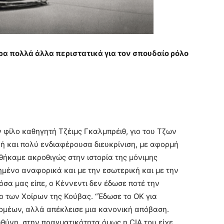
ρα πολλά άλλα περιστατικά για τον σπουδαίο ρόλο
φίλο καθηγητή Τζέιμς Γκαλμπρέιθ, γιο του Τζων
κή και πολύ ενδιαφέρουσα διευκρίνιση, με αφορμή
θήκαμε ακροθιγώς στην ιστορία της μόνιμης
μένο αναφορικά και με την εσωτερική και με την
σα μας είπε, ο Κέννεντι δεν έδωσε ποτέ την
ο των Χοίρων της Κούβας. “Έδωσε το ΟΚ για
ρομέων, αλλά απέκλεισε μια κανονική απόβαση.
θύνη, στην πραγματικότητα όμως η CIA του είχε