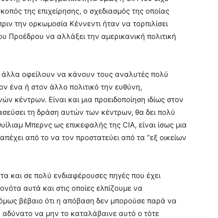
σκοπός της επιχείρησης, ο σχεδιασμός της οποίας
ριν την ορκωμοσία Κέννεντι ήταν να τορπιλίσει
υ Προέδρου να αλλάξει την αμερικανική πολιτική
ά άλλα οφείλουν να κάνουν τους αναλυτές πολύ
ν ένα ή στον άλλο πολιτικό την ευθύνη,
ν κέντρων. Είναι και μια προειδοποίηση ιδίως στον
θασεύσει τη δράση αυτών των κέντρων, θα δει πολύ
υίλιαμ Μπερνς ως επικεφαλής της CIA, είναι ίσως μια
απέχει από το να τον προστατεύει από τα “εξ οικείων
τα και σε πολύ ενδιαφέρουσες πηγές που έχει
ονότα αυτά και στις οποίες ελπίζουμε να
 όμως βέβαιο ότι η απόβαση δεν μπορούσε παρά να
όν αδύνατο να μην το καταλάβαινε αυτό ο τότε