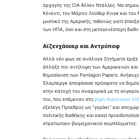
αρχηγός της CIA Άλλεν Ντάλλες. Να σημει
Κένεντι, του Μάρτιν Λούθερ Κινγκ και το
μυστικό της Αμερικής, πιθανώς γιατί έπαι
των ΗΠΑ, όσο και στη μεταγενέστερη διεθνή
Αϊζενχάουερ και Αντρόποφ
Αλλά νέο φως σε ανάλογα ζητήματα έριξε
άλλαξε την αντίληψη των Αμερικανών και ό
δημοσίευση των Pentagon Papers. Ανήσυχο
Έλσμπεργκ αποφάσισε πρόσφατα να δημοσι
στην κατοχή του αναφορικά με τη σύγκρο
του, που επέμεναν στη
ρίψη πυρηνικών όπλ
εξελέγη Πρόεδρος ως “γεράκι” και αποχώρ
πολιτικής διαθήκης και εσαεί προειδοποίη
στρατιωτικο-βιομηχανικού συμπλέγματος.