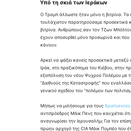
Υπό τη σκιά των Ιεράκων
Ο Τραμπ άλλωστε ήταν μόνο η βιτρίνα. Τα
τουλάχιστον παρατηρούσαμε προσεκτικά κα
βιτρίνα. Ανθρώπους σαν τον Τζων Μπόλτον
έχουν αποσυρθεί μόνο προσωρινά και που 
κάνουν.
Αρκεί να ψάξει κανείς προσεκτικά μεταξύ 
Ιράκ, στο πραξικόπημα του Κιέβου, στην πρ
εξαπόλυση του νέου Ψυχρού Πολέμου με την
“Διεθνούς της Καταστροφής” που εναλλάσσ
γενικού σχεδίου του “πολέμου των πολιτισ
Μήπως να μιλήσουμε για τους
Χριστιανούς
αντιπρόεδρος Μάικ Πενς που καυχιέται ότι
αναγνωρίσει την Ιερουσαλήμ; Για τον επί
πρώην αρχηγό της CIA Μάικ Πομπέο που έ