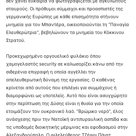
δεν χάνει ευκαιρία να φωτογραφίζεται με αγκυλωτούς
σταυρούς. Οι πρόθυμοι σύμμαχοι και προασπιστές της
γερμανικής Ευρώπης με κάθε επισημότητα στήνουν
μνημεία για τον Μπαντέρα, οικειοποιούνται τη “Παναγία
Ελευθερώτρια”, βεβηλώνουν τα μνημεία του Κόκκινου
Στρατού.
Προκεχωρημένο οργουελικό φυλάκιο όπου
χαμογελαστός security σε καλωσορίζει κάνω από την
σιδερένια επιγραφή η οποία αγγέλλει την
απελευθερωτική δύναμη της εργασίας. Ο καθένας
κρίνεται από αυτούς που επιλέγει για συμμάχους ή
διαμορφώνει ως υποτελείς. Αυτό που είναι ασυγχώρητο
στην περίπτωση της Δύσης είναι η θυσία για την οποία
ετοιμάζουν τον ουκρανικό λαό. “Βρώμικο νερό”, έλος
ανάσχεσης πριν την Νατοϊκή αντιπυραυλική ασπίδα και
τις υποδομές διοικητικής μέριμνας και εφοδιασμού στην
Αλεξανδρούπολη. Ο φιλελεύθερος Τζέφρι Πάιατ