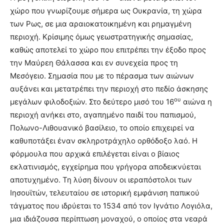
χώρο που γνωρίζουμε σήμερα ως Ουκρανία, τη χώρα
των Ρως, σε μια αραιοκατοικημένη και ρημαγμένη
περιοχή. Κρίσιμης όμως γεωστρατηγικής σημασίας,
καθώς αποτελεί το χώρο που επιτρέπει την έξοδο προς
την Μαύρεη Θάλασσα και εν συνεχεία προς τη
Μεσόγειο. Σημασία που με το πέρασμα των αιώνων
αυξάνει και μετατρέπει την περιοχή στο πεδίο άσκησης
ου
μεγάλων φιλοδοξιών. Στο δεύτερο μισό του 16
αιώνα η
περιοχή ανήκει στο, αγαπημένο παιδί του παπισμού,
Πολωνο-Λιθουανικό βασίλειο, το οποίο επιχειρεί να
καθυποτάξει έναν σκληροτράχηλο ορθόδοξο λαό. Η
φόρμουλα που αρχικά επιλέγεται είναι ο βίαιος
εκλατινισμός, εγχείρημα που γρήγορα αποδεικνύεται
αποτυχημένο. Τη λύση δίνουν οι ιεραπόστολοι των
Ιησουϊτών, τελευταίου σε ιστορική εμφάνιση παπικού
τάγματος που ιδρύεται το 1534 από τον Ιγνάτιο Λογιόλα,
μια ιδιάζουσα περίπτωση μοναχού, ο οποίος στα νεαρά