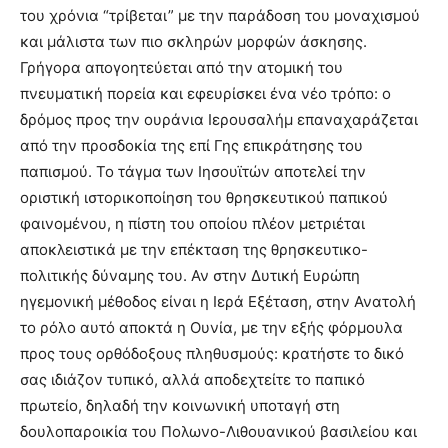
του χρόνια “τρίβεται” με την παράδοση του μοναχισμού
και μάλιστα των πιο σκληρών μορφών άσκησης.
Γρήγορα απογοητεύεται από την ατομική του
πνευματική πορεία και εφευρίσκει ένα νέο τρόπο: ο
δρόμος προς την ουράνια Ιερουσαλήμ επαναχαράζεται
από την προσδοκία της επί Γης επικράτησης του
παπισμού. Το τάγμα των Ιησουϊτών αποτελεί την
οριστική ιστορικοποίηση του θρησκευτικού παπικού
φαινομένου, η πίστη του οποίου πλέον μετριέται
αποκλειστικά με την επέκταση της θρησκευτικο-
πολιτικής δύναμης του. Αν στην Δυτική Ευρώπη
ηγεμονική μέθοδος είναι η Ιερά Εξέταση, στην Ανατολή
το ρόλο αυτό αποκτά η Ουνία, με την εξής φόρμουλα
προς τους ορθόδοξους πληθυσμούς: κρατήστε το δικό
σας ιδιάζον τυπικό, αλλά αποδεχτείτε το παπικό
πρωτείο, δηλαδή την κοινωνική υποταγή στη
δουλοπαροικία του Πολωνο-Λιθουανικού βασιλείου και