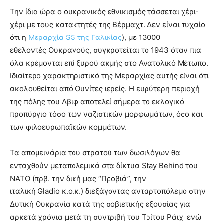
Την ίδια ώρα ο ουκρανικός εθνικισμός τάσσεται χέρι-
χέρι με τους κατακτητές της Βέρμαχτ. Δεν είναι τυχαίο
ότι η
Μεραρχία SS της Γαλικίας
), με 13000
εθελοντές Oυκρανούς, συγκροτείται το 1943 όταν πια
όλα κρέμονται επί ξυρού ακμής στο Ανατολικό Μέτωπο.
Ιδιαίτερο χαρακτηριστικό της Μεραρχίας αυτής είναι ότι
ακολουθείται από Oυνίτες ιερείς. Η ευρύτερη περιοχή
της πόλης του Λβιφ αποτελεί σήμερα το εκλογικό
προπύργιο τόσο των ναζιστικών μορφωμάτων, όσο και
των φιλοευρωπαϊκών κομμάτων.
Τα απομεινάρια του στρατού των δωσιλόγων θα
ενταχθούν μεταπολεμικά στα δίκτυα Stay Behind του
ΝΑΤΟ (πρβ. την δική μας “Προβιά”, την
ιταλική Gladio κ.ο.κ.) διεξάγοντας ανταρτοπόλεμο στην
Δυτική Ουκρανία κατά της σοβιετικής εξουσίας για
αρκετά χρόνια μετά τη συντριβή του Τρίτου Ράιχ, ενώ