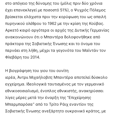
στο απόγειο της δύναμης του (μόλις πριν δύο χρόνια
έχει επανεκλεγεί με ποσοστό 51%), ο Ψυχρός Πόλεμος
βρίσκεται ελάχιστα πριν την κορύφωση του ως απειλή
πυρηνικού ολέθρου το 1962 με την κρίση της Κούβας.
Αρκετό καιρό αργότερα οι αρχές της Δυτικής Γερμανίας
ανακοινώνουν ότι ο Μπαντέρα δολοφονήθηκε από
πράκτορα της Σοβιετικής Ένωσης και το όνομα του
περνάει στη λήθη, μέχρι τα γεγονότα του Μαϊντάν τον
Φλεβάρη του 2014.
Η βιογράφηση του γιου του ουνίτη
ιερέα, Άντριι Μιχαήλοβιτς Μπαντέρα αποτελεί δύσκολο
εγχείρημα. Ιδεολογικά ταυτισμένος με τον γερμανικό
εθνικοσοσιαλισμό, ένοπλος εθνικιστής, ανακηρύσσει
λίγες μέρες μετά την έναρξη της “Επιχείρησης
Μπαρμπαρόσα” από το Τρίτο Ράιχ εναντίον της
Σοβιετικής Ένωσης ανεξάρτητο ουκρανικό κράτος, με