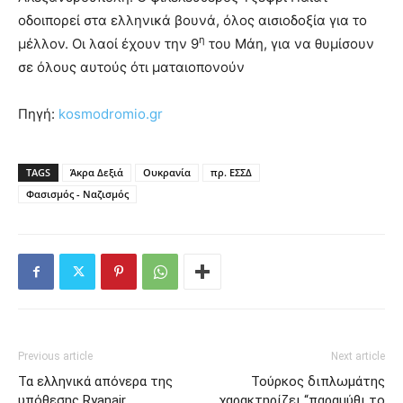
οδοιπορεί στα ελληνικά βουνά, όλος αισιοδοξία για το
η
μέλλον. Οι λαοί έχουν την 9
του Μάη, για να θυμίσουν
σε όλους αυτούς ότι ματαιοπονούν
Πηγή:
kosmodromio.gr
TAGS
Άκρα Δεξιά
Ουκρανία
πρ. ΕΣΣΔ
Φασισμός - Ναζισμός
Previous article
Next article
Τα ελληνικά απόνερα της
Τούρκος διπλωμάτης
υπόθεσης Ryanair
χαρακτηρίζει “παραμύθι το