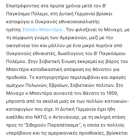
Επιστρέφοντας στα πρώτα χρόνια μετά τον Β’
Παγκόσμιο Πόλεμο, στη Δυτική Γερμανία βρίσκει
καταφύγιο ο Ουκρανός εθνικοσοσιαλιστής
ηγέτης
Στεπάν Μπαντέρα
. Τον φιλοξενεί το Μόναχο, με
τη σύμφωνη γνώμη των Αμερικανών, μαζί με την
οικογένεια του και μάλλον με ένα μικρό πυρήνα από
Ουκρανούς εθνικιστές, δωσίλογους του Β’ Παγκόσμιου
Πολέμου. Στην Σοβιετική Ένωση εκκρεμεί εις βάρος του
Μπαντέρα καταδικαστική απόφαση εις θάνατον για
προδοσία. Το κατηγορητήριο περιλαμβάνει και σφαγές
αμάχων Πολωνών, Εβραίων, Σοβιετικών πολιτών. Στο
Μόναχο ο Μπαντέρα συναντά τον θάνατο το 1959,
μπροστά από τα σκαλιά μιας εκ των πολλών κατοικιών-
καταφυγίων που είχε. Η Δυτική Γερμανία έχει ήδη
εισέλθει στο ΝΑΤΟ, ο Αντενάουερ, με τη σκληρή στάση
προς το “Σιδηρούν Παραπέτασμα”, η οποία εν πολλοίς
υπερέβαινε και τις αμερικανικές προσδοκίες, βρίσκεται