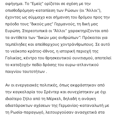
αφήγημα. Το “Εμείς” ορίζεται σε σχέση με την
οπισθοδρόμηση-καταπίεση των Ρώσων (οι “Άλλοι”),
έχοντας ως σύμμαχο και σήμανση του δρόμου προς την
πρόοδο τους “δικούς μας” Γερμανούς, τη δική μας
Ευρώπη. Στερεοτυπικά οι “Άλλοι” χαρακτηρίζονται από
τα αντίθετα των “δικών μας ανθρώπων”: Πρόκειται για
τεμπέληδες και απείθαρχους χοντράνθρωπους. Σε αυτό
το νεόκοπο κράτος-έθνος, η ιστορική περιοχή της
Γαλικίας, κέντρο του θρησκευτικού ουνιτισμού, αποτελεί
το κατεξοχήν πεδίο δράσης του ευρω-ατλαντικού
παιγνίου ταυτοτήτων .
Αν οι ενεργειακές πολιτικές, όπως εκφράστηκαν από
την καγκελαρία του Σρέντερ και συνεχίστηκαν με όχι
ιδιαίτερο ζήλο από τη Μέρκελ, δηλαδή η ανάγκη
αδιατάρακτων σχέσεων της Γερμανίας-καταναλωτή με
τη Ρωσία-παραγωγό, λειτουργούσαν ανασχετικά στα