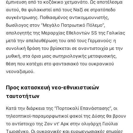
έμπνευση από το κοζάκικο χετμανάτο. Ως αποτέλεσμα
αυτού, θα φυλακιστεί από τους Ναζί σε στρατόπεδο
συγκέντρωσης. Παθιασμένος αντικομμουνιστής,
δωσίλογος στον “Μεγάλο Πατριωτικό Πόλεμο”,
απολογητής της Μεραρχίας Εθελοντών SS της Γαλικίας
μετά την απελευθέρωση του από τους Γερμανούς: η
συνολική δράση του βρίσκεται σε αναντιστοιχία με την
μυθική, στα όρια μιας σωτηριολογικής μεταφυσικής,
θέση που κατέχει στο φαντασιακό του ουκρανικού
νεοναζισμού.
Προς κατασκευή νεο-εθνικιστικών
ταυτοτήτων
Κατά την διάρκεια της “Πορτοκαλί Επανάστασης”, οι
τηλεοπτικοί-παραμορφωτικοί φακοί της Δύσης θα βρουν
το αντίστοιχο της Ζαν ντ’ Αρκ στην ολιγάρχη Γιούλια
Τιμοσένκο. Οι ουκρανικές και ευρωενωσιακές σημαίες