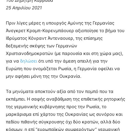
Του Δημήτρη Καββαδά
25 Απριλίου 2021
Πριν λίγες μέρες η υπουργός Αμύνης της Γερμανίας
Άνεγκρετ Κραμπ-Καρενμπάουερ αξιοποίησε το βήμα του
Ιδρύματος Κόνραντ Άντεναουερ, της επίσημης
δεξαμενής σκέψης των Γερμανών
Χριστιανοδημοκρατών (με παρουσία και στη χώρα μας),
για να
δηλώσει
ότι υπό την άμεση απειλή για την
Ευρώπη που ονομάζεται Ρωσία, η Γερμανία οφείλει να
μην αφήσει μόνη της την Ουκρανία.
Τα μηνύματα αποκτούν αξία από τον πομπό που τα
εκπέμπει. Η σαφής αναβάθμιση της επιθετικής ρητορικής
της γερμανικής κυβέρνησης προς την Ρωσία, το
μαρκάρισμα επί χάρτου της Ουκρανίας ως συνόρου και
πεδίου πιθανής σύγκρουσης όχι δύο κρατών, αλλά δύο
κόσμων, η επί “ευρωπαϊκών συμφερόντων” γερμανική