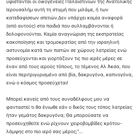
υφίστανται οι οικογένειες Παλαιστινίων της Ανατολικής
Ιερουσαλήμ αυτή τη στιγμή που μιλάμε, ή των
κατεδαφίσεων σπιτιών.Δεν υπάρχει καμία αναφορά
(από αυτούς) στα παιδιά που συλλαμβάνονται ή
δολοφονούνται. Καμία αναγνώριση της εκστρατείας
κακοποίησης και τρομοκρατίας από την ισραηλινή
αστυνομία κατά των πιστών σε χώρους λατρείας ενώ
προσεύχονται και γιορτάζουν τις πιο ιερές μέρες σε
έναν από τους ιερούς τόπους, το τέμενος Αλ Άκσα, που
είναι περιτριγυρισμένο από βία, δακρυγόνα, καπνογόνα,
ενώ ο κόσμος προσεύχεται!
Μπορεί κανείς από τους συναδέλφους μου να
φανταστεί τι θα ένιωθε εάν ο δικός τους τόπος λατρείας
ήταν γεμάτος δακρυγόνα; Θα μπορούσατε να
προσευχηθείτε ενώ ρίχνουν χειροβομβίδες κρότου-
λάμψης στο πιο ιερό σας μέρος;”…