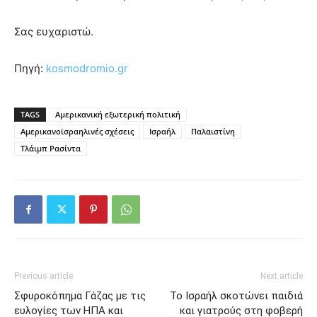
Σας ευχαριστώ.
Πηγή:
kosmodromio.gr
TAGS
Αμερικανική εξωτερική πολιτική
Αμερικανοϊσραηλινές σχέσεις
Ισραήλ
Παλαιστίνη
Τλάιμπ Ρασίντα
Previous article
Next article
Σφυροκόπημα Γάζας με τις
Το Ισραήλ σκοτώνει παιδιά
ευλογίες των ΗΠΑ και
και γιατρούς στη φοβερή