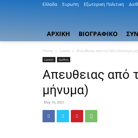
Ελλαδα
Ευρωπη
Εξωτερικη Πολιτικη
Διε
ΑΡΧΙΚΗ
ΒΙΟΓΡΑΦΙΚΟ
ΣΥΝ
Home
Latest
Απευθειας από τη Γάζα (δεύτερο μ
Latest
Διεθνη
Απευθειας από τ
μήνυμα)
May 16, 2021