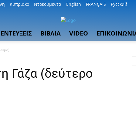
θνη
Κυπριακο
Ντοκουμεντα
English
FRANÇAIS
Русский
ΕΝΤΕΥΞΕΙΣ
ΒΙΒΛΙΑ
VIDEO
ΕΠΙΚΟΙΝΩΝΙ
ήνυμα)
η Γάζα (δεύτερο