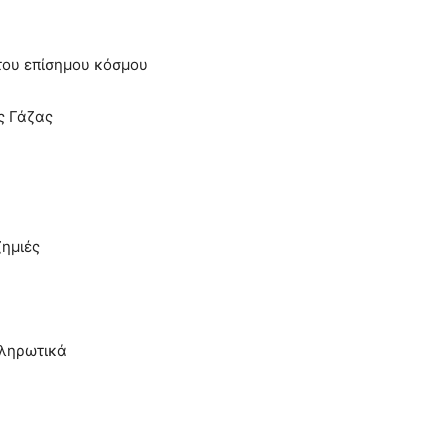
του επίσημου κόσμου
ς Γάζας
ζημιές
ληρωτικά