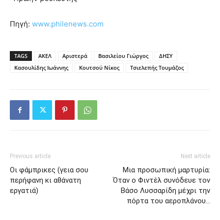
Πηγή:
www.philenews.com
TAGS
ΑΚΕΛ
Αριστερά
Βασιλείου Γιώργος
ΔΗΣΥ
Κασουλίδης Ιωάννης
Κουτσού Νίκος
Τσιελεπής Τουμάζος
Previous article
Next article
Οι φάμπρικες (γεια σου
Μια προσωπική μαρτυρία:
περήφανη κι αθάνατη
Όταν ο Φιντέλ συνόδευε τον
εργατιά)
Βάσο Λυσσαρίδη μέχρι την
πόρτα του αεροπλάνου…