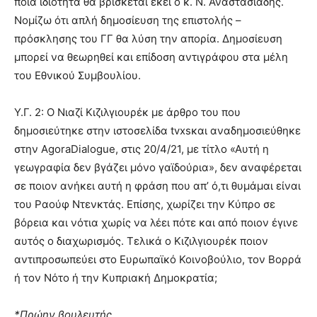
ποια ιδιότητα θα βρίσκεται εκεί ο κ. Ν. Αναστασιάδης.
Νομίζω ότι απλή δημοσίευση της επιστολής –
πρόσκλησης του ΓΓ θα λύση την απορία. Δημοσίευση
μπορεί να θεωρηθεί και επίδοση αντιγράφου στα μέλη
του Εθνικού Συμβουλίου.
Υ.Γ. 2: Ο Νιαζί Κιζιλγιουρέκ με άρθρο του που
δημοσιεύτηκε στην ιστοσελίδα tvxsκαι αναδημοσιεύθηκε
στην ΑgoraDialogue, στις 20/4/21, με τίτλο «Αυτή η
γεωγραφία δεν βγάζει μόνο γαϊδούρια», δεν αναφέρεται
σε ποιον ανήκει αυτή η φράση που απ’ ό,τι θυμάμαι είναι
του Ραούφ Ντενκτάς. Επίσης, χωρίζει την Κύπρο σε
βόρεια και νότια χωρίς να λέει πότε και από ποιον έγινε
αυτός ο διαχωρισμός. Τελικά ο Κιζιλγιουρέκ ποιον
αντιπροσωπεύει στο Ευρωπαϊκό Κοινοβούλιο, τον Βορρά
ή τον Νότο ή την Κυπριακή Δημοκρατία;
*Πρώην βουλευτής