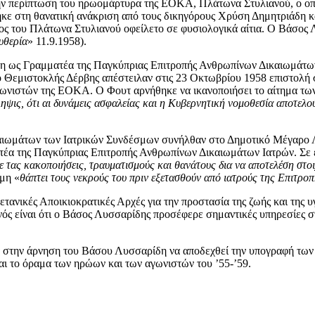
την περίπτωση του ηρωομάρτυρα της ΕΟΚΑ, Πλάτωνα Στυλιανού, ο οπ
 στη θανατική ανάκριση από τους δικηγόρους Χρύση Δημητριάδη και
νατος του Πλάτωνα Στυλιανού οφείλετο σε φυσιολογικά αίτια. Ο Βάσος 
υθερία
» 11.9.1958).
η ως Γραμματέα της Παγκύπριας Επιτροπής Ανθρωπίνων Δικαιωμάτων
 Θεμιστοκλής Δέρβης απέστειλαν στις 23 Οκτωβρίου 1958 επιστολή 
γωνιστών της ΕΟΚΑ. Ο Φουτ αρνήθηκε να ικανοποιήσει το αίτημα των 
ίληψις, ότι αι δυνάμεις ασφαλείας και η Κυβερνητική νομοθεσία αποτελ
αιωμάτων των Ιατρικών Συνδέσμων συνήλθαν στο Δημοτικό Μέγαρο Λ
α της Παγκύπριας Επιτροπής Ανθρωπίνων Δικαιωμάτων Ιατρών. Σε εκ
ε τας κακοποιήσεις, τραυματισμούς και θανάτους δια να
αποτελέση στοι
 μη «
θάπτει τους νεκρούς του πριν
εξετασθούν από ιατρούς της Επιτρ
τανικές Αποικιοκρατικές Αρχές για την προστασία της ζωής και της 
ός είναι ότι ο Βάσος Λυσσαρίδης προσέφερε σημαντικές υπηρεσίες σ
 στην άρνηση του Βάσου Λυσσαρίδη να αποδεχθεί την υπογραφή των Σ
αι το όραμα των ηρώων και των αγωνιστών του ’55-’59.