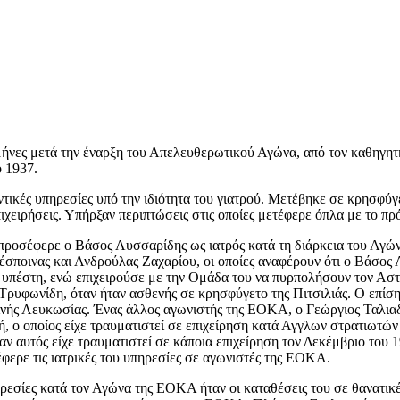
νες μετά την έναρξη του Απελευθερωτικού Αγώνα, από τον καθηγητ
 1937.
ικές υπηρεσίες υπό την ιδιότητα του γιατρού. Μετέβηκε σε κρησφύγ
ιχειρήσεις. Υπήρξαν περιπτώσεις στις οποίες μετέφερε όπλα με το π
προσέφερε ο Βάσος Λυσσαρίδης ως ιατρός κατά τη διάρκεια του Αγώ
ς Δέσποινας και Ανδρούλας Ζαχαρίου, οι οποίες αναφέρουν ότι ο Βάσ
 υπέστη, ενώ επιχειρούσε με την Ομάδα του να πυρπολήσουν τον Ασ
υφωνίδη, όταν ήταν ασθενής σε κρησφύγετο της Πιτσιλιάς. Ο επίση
νής Λευκωσίας. Ένας άλλος αγωνιστής της ΕΟΚΑ, ο Γεώργιος Ταλιαδ
, ο οποίος είχε τραυματιστεί σε επιχείρηση κατά Αγγλων στρατιωτώ
αυτός είχε τραυματιστεί σε κάποια επιχείρηση τον Δεκέμβριο του 195
φερε τις ιατρικές του υπηρεσίες σε αγωνιστές της ΕΟΚΑ.
ίες κατά τον Αγώνα της ΕΟΚΑ ήταν οι καταθέσεις του σε θανατικές α