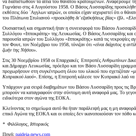
να διαπιστωθούν τα αίτια του θανάτου κρατουμένων. Αναφέρουμε 
Γυμνάσιο στις 4 Αυγούστου 1958. O Βάσος Λυσσαρίδης προσκλήθηκε
εκθέσεις δύο ΄Αγγλων ιατρών, οι οποίοι είχαν ισχυριστεί ότι ο θά
του Πλάτωνα Στυλιανού «
προεκλήθη δι’ εξασκήσεως βίας
» (βλ. «
Ελε
Ουσιαστική και σημαντική ήταν η συνεισφορά του Βάσου Λυσσαρίδ
Συλλόγου «Ιπποκράτης» της Λευκωσίας. Ο Βάσος Λυσσαρίδης και ο
παρουσία ιατρών του Συλλόγου «
Ιπποκράτης»
κατά τις νεκροψίες α
τον Φουτ, τον Νοέμβριο του 1958, τόνιζαν ότι «
είναι διάχυτος η αντ
ζωήν της Νήσου».
Στις 30 Νοεμβρίου 1958 οι Επαρχιακές Επιτροπές Ανθρωπίνων Δικ
και Δήμαρχο Λευκωσίας, πρόεδρο και τον Βάσο Λυσσαρίδη γραμματέ
προχωρήσουν στη συγκέντρωση όλου του υλικού που σχετιζόταν «
μ
Κυπριακού
λαού
». Επίσης, η Επιτροπή κάλεσε τον Κυπριακό λαό να
Υπάρχουν μια σειρά διαβημάτων του Βάσου Λυσσαρίδη προς τις Βρε
μπορούν να καταγραφούν στην σύντομη αυτή αναφορά μας. Το γεγον
ειδικότερα στον αγώνα της ΕΟΚΑ.
Κλείνοντας το σημείωμα αυτό θα ήταν παράλειψή μας η μη αναφορά
επικό Αγώνα της ΕΟΚΑ και οι οποίες δεν ικανοποιούσαν τον πόθο κ
* Φιλόλογος, Ιστορικός
Πηγή:
paideia-news.com