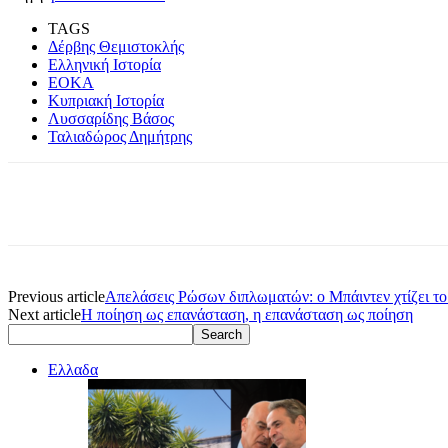
TAGS
Δέρβης Θεμιστοκλής
Ελληνική Ιστορία
ΕΟΚΑ
Κυπριακή Ιστορία
Λυσσαρίδης Βάσος
Ταλιαδώρος Δημήτρης
Previous article
Απελάσεις Ρώσων διπλωματών: ο Μπάιντεν χτίζει τ
Next article
Η ποίηση ως επανάσταση, η επανάσταση ως ποίηση
Ελλαδα