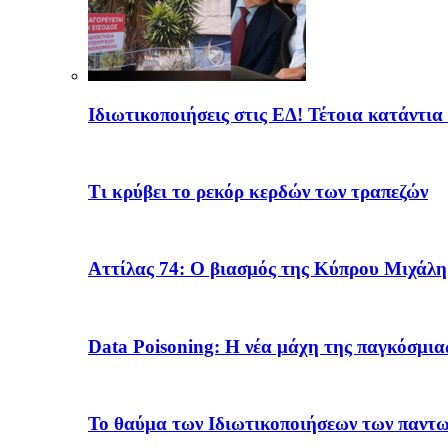
Ιδιωτικοποιήσεις στις ΕΔ! Τέτοια κατάντια
Τι κρύβει το ρεκόρ κερδών των τραπεζών
Αττίλας 74: Ο βιασμός της Κύπρου Μιχάλ
Data Poisoning: Η νέα μάχη της παγκόσμι
Το θαύμα των Ιδιωτικοποιήσεων των παντ