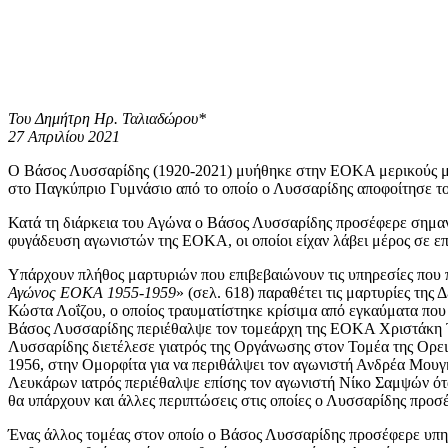
Του Δημήτρη Ηρ. Ταλιαδώρου*
27 Απριλίου 2021
Ο Βάσος Λυσσαρίδης (1920-2021) μυήθηκε στην ΕΟΚΑ μερικούς μή
στο Παγκύπριο Γυμνάσιο από το οποίο ο Λυσσαρίδης αποφοίτησε το
Κατά τη διάρκεια του Αγώνα ο Βάσος Λυσσαρίδης προσέφερε σημαντ
φυγάδευση αγωνιστών της ΕΟΚΑ, οι οποίοι είχαν λάβει μέρος σε επ
Υπάρχουν πλήθος μαρτυριών που επιβεβαιώνουν τις υπηρεσίες που 
Αγώνος ΕΟΚΑ 1955-1959
» (σελ. 618) παραθέτει τις μαρτυρίες τη
Κώστα Λοΐζου, ο οποίος τραυματίστηκε κρίσιμα από εγκαύματα που
Βάσος Λυσσαρίδης περιέθαλψε τον τομεάρχη της ΕΟΚΑ Χριστάκη Τρ
Λυσσαρίδης διετέλεσε γιατρός της Οργάνωσης στον Τομέα της Ορει
1956, στην Ομορφίτα για να περιθάλψει τον αγωνιστή Ανδρέα Μουγή
Λευκάρων ιατρός περιέθαλψε επίσης τον αγωνιστή Νίκο Σαμψών όταν 
θα υπάρχουν και άλλες περιπτώσεις στις οποίες ο Λυσσαρίδης προσέ
Ένας άλλος τομέας στον οποίο ο Βάσος Λυσσαρίδης προσέφερε υπηρεσ