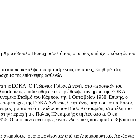
ή Χριστόδουλο Παπαχρυσοστόμου, ο οποίος υπήρξε φιλόλογός του
ετα και περιέθαλψε τραυματισμένους αντάρτες, βοήθησε στη
ρόσχημα της επίσκεψης ασθενών.
να της ΕΟΚΑ. Ο Γεώργιος Γρίβας Διγενής στο «
Χρονικόν του
ος Λυσσαρίδης επισκέφθηκε και περιέθαλψε τον ήρωα της ΕΟΚΑ
τυνομικό Σταθμό του Κάμπου, την 1 Οκτωβρίου 1958. Επίσης, ο
ς τομεάρχης της ΕΟΚΑ Ανδρέας Σιεηττάνης μαρτυρεί ότι ο Βάσος
ώρος, μαρτυρεί ότι μετέφερε τον Βάσο Λυσσαρίδη, στα τέλη του
ν στην περιοχή της Παλιάς Ηλεκτρικής στη Λευκωσία. Ο εκ
6. Οι πιο πάνω αναφορές είναι ενδεικτικές και είμαστε βέβαιοι ότι
νακρίσεις, οι οποίες γίνονταν από τις Αποικιοκρατικές Αρχές για