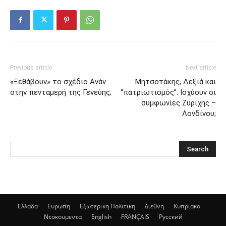
Previous article
Next article
«Ξεθάβουν» το σχέδιο Ανάν
Μητσοτάκης, Δεξιά και
στην πενταμερή της Γενεύης;
“πατριωτισμός”: Ισχύουν οι
συμφωνίες Ζυρίχης –
Λονδίνου;
Ελλαδα
Ευρωπη
Εξωτερικη Πολιτικη
Διεθνη
Κυπριακο
Ντοκουμεντα
English
FRANÇAIS
Русский